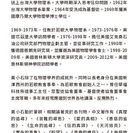
送上台灣大學物理系。大學時期深入思考信仰問題，1962年
傲生死？
台灣大學物理系畢業，1964年受洗成為基督徒。1969年獲美
國康乃爾大學物理學博士學位。
1969-1973年，任教於若歌大學物理系。1973-1976年，美
國匹茲堡大學訪問學者。1976-1998年，擔任美國艾克桑石
油公司研究部門物理企劃主管，並從事研究工作。1990年，
獲德國普朗克研究獎，並獲選為美國物理學會會士。1998-20
09年，美國普林斯頓大學資深研究員。2009-2012年，美國
普林斯頓神學院訪問學者。
黃小石除了在物理學界的成就外，同時以長老身分在美國新
澤西州的若歌教會事奉，為若歌教會創始人之一。曾任華福
科技佈道事工主任、眾聖徒協會董事、基督使者協會董事會
主席等職。多年來經常應邀到世界各地講演，反應熱烈。
黃小石勤於筆耕，相關論著見於各刊物。中文著作有《真理
的追尋》、《苦難的尋思》、《愛的真相》、《善惡的省
思》、《生命的追尋》、《信的真諦》、《天河拾貝》、
《實存的真象》、《盼望》、《恩典的歲月》、《上帝與物