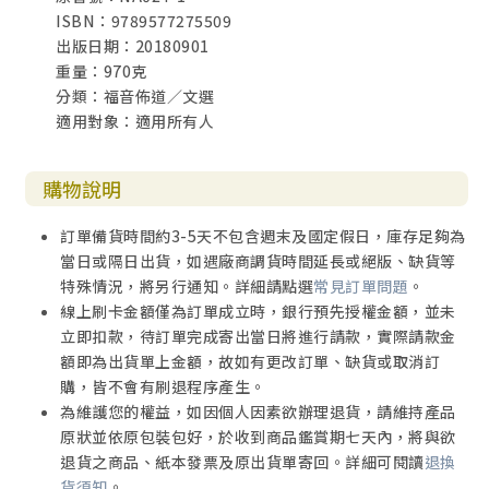
ISBN：9789577275509
恩的心
出版日期：20180901
輯四
重量：970克
科技的發展與人的出路／另類黑金——石油與人的前途／亂序
分類：福音佈道／文選
系統與社會的前途／溫室效應的反思
適用對象：適用所有人
水荒／五度分隔與孤獨共對
輯五
錢的真相／想當然耳——常識與實存／假藥與庸醫／弄假成真
購物說明
／成仙之道
訂單備貨時間約3-5天不包含週末及國定假日，庫存足夠為
【信仰的追求】
當日或隔日出貨，如遇廠商調貨時間延長或絕版、缺貨等
自序 加入傻瓜行列
特殊情況，將另行通知。詳細請點選
常見訂單問題
。
線上刷卡金額僅為訂單成立時，銀行預先授權金額，並未
輯一
立即扣款，待訂單完成寄出當日將進行請款，實際請款金
萬物的起源／如何思考神／自有永有者——我是自有永有的／
額即為出貨單上金額，故如有更改訂單、缺貨或取消訂
上帝住在哪裡？／上帝的愛／全能者的大石頭／本體論與上
購，皆不會有刷退程序產生。
帝的存在
為維護您的權益，如因個人因素欲辦理退貨，請維持產品
輯二
原狀並依原包裝包好，於收到商品鑑賞期七天內，將與欲
淺談神蹟／再談神蹟／童女生子／基督的復活／萬物的切望
退貨之商品、紙本發票及原出貨單寄回。詳細可閱讀
退換
／真理的呼喚／真理與自由／道德與自由／選擇與自由
貨須知
。