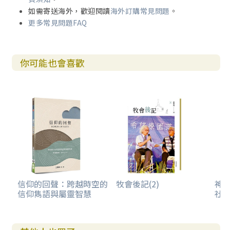
輯三
如需寄送海外，歡迎閱讀
海外訂購常見問題
。
死亡，你不必驕傲／死亡之謎／嫦娥應悔偷靈藥／老天的眼
更多常見問題FAQ
睛／你的問題是什麼？／你是什麼意思？／相信是一種行為
嗎？
輯四
你可能也會喜歡
物理與神學／巴斯提雅的寓言／尼采與潘朵拉的盒子／尖叫
與實存／羅素的茶壺／兩朵烏雲／證明無神的困難
信仰的回聲：跨越時空的
牧會後記(2)
神
信仰雋語與屬靈智慧
社