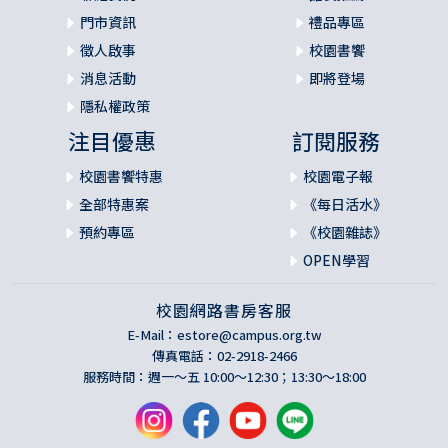
門市資訊
禮品專區
徵人啟事
校園書饗
消息活動
即將登場
隱私權政策
注目優惠
訂閱服務
校園書饗特惠
校園電子報
全部特惠案
《每日活水》
預約專區
《校園雜誌》
OPEN學習
校園網路書房客服
E-Mail：
estore@campus.org.tw
傳真電話：02-2918-2466
服務時間：週一～五 10:00～12:30；13:30～18:00