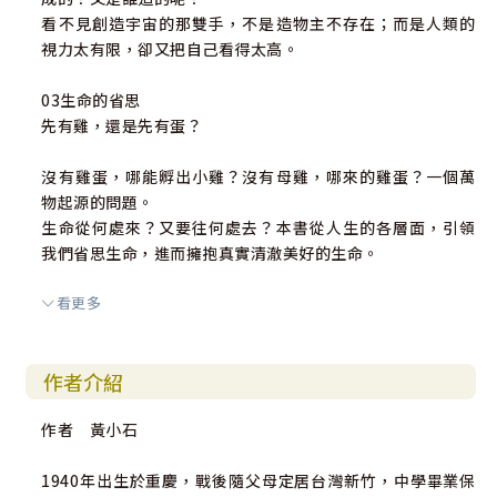
看不見創造宇宙的那雙手，不是造物主不存在；而是人類的
視力太有限，卻又把自己看得太高。
03生命的省思
先有雞，還是先有蛋？
沒有雞蛋，哪能孵出小雞？沒有母雞，哪來的雞蛋？一個萬
物起源的問題。
生命從何處來？又要往何處去？本書從人生的各層面，引領
我們省思生命，進而擁抱真實清澈美好的生命。
看更多
04信仰的追求
死亡，你不必驕傲
作者介紹
人生自古誰無死？死亡，猶如一道關卡，我們無法預先知道
何時要「過關」。
作者 黃小石
死亡，引導我們思想如何活得真實，活得豐盛，當作者回顧
自己追尋信仰的歷程，
1940年出生於重慶，戰後隨父母定居台灣新竹，中學畢業保
擲地有聲的說出：死亡，你不必驕傲！我們能否也如此的笑