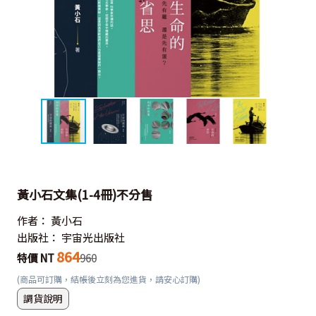
黃小石文集(1-4冊)不分售
作者：
黃小石
出版社：
宇宙光出版社
864
特價 NT
960
(商品可訂購，結帳後立刻為您進貨，請安心訂購)
調貨說明