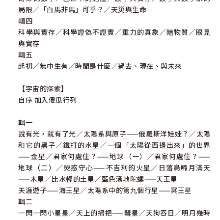
局限／「白馬非馬」可乎？／天災與生命
輯四
科學與實存／科學證偽不證實／重力的真象／暗物質／眼見
與實存
輯五
起初／無中生有／時間是什麼／過去、現在、與未來
【宇宙的探索】
自序 加入傻瓜行列
輯一
說有光，就有了光／太陽系與原子——俄羅斯洋娃娃？／太陽
和它的黑子／鐵打的水星／一個「太陽從西邊出來」的世界
——金星／君家何處住？——地球（一）／君家何處住？——
地球（二）／熒惑守心——不吉利的火星／日落烏啼月滿天
——木星／比水輕的土星／藍色滾地陀螺——天王星
天涯遊子——海王星／太陽系中的第九個行星——冥王星
輯二
一閃一閃小星星／天上的掃把——彗星／天狗吞日／明月幾時