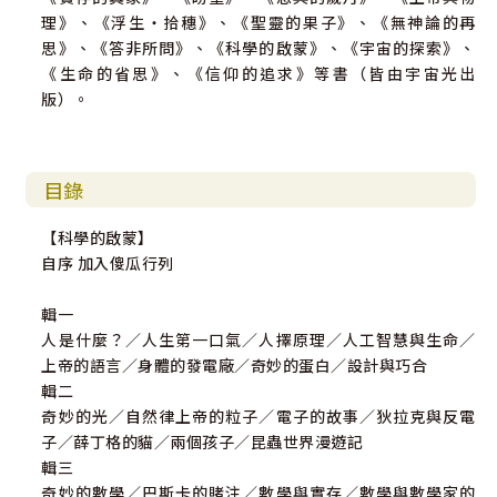
理》、《浮生‧拾穗》、《聖靈的果子》、《無神論的再
思》、《答非所問》、《科學的啟蒙》、《宇宙的探索》、
《生命的省思》、《信仰的追求》等書（皆由宇宙光出
版）。
目錄
【科學的啟蒙】
自序 加入傻瓜行列
輯一
人是什麼？／人生第一口氣／人擇原理／人工智慧與生命／
上帝的語言／身體的發電廠／奇妙的蛋白／設計與巧合
輯二
奇妙的光／自然律上帝的粒子／電子的故事／狄拉克與反電
子／薛丁格的貓／兩個孩子／昆蟲世界漫遊記
輯三
奇妙的數學／巴斯卡的賭注／數學與實存／數學與數學家的