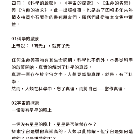
四冊：《科學的啟蒙》、《宇宙的探索》、《生命的省思》
與《信仰的追求》。此一出版盛事，也是為了回報多年來熱
情支持黃小石著作的書迷朋友們，願您們能從這套文集中獲
益。
01科學的啟蒙
上帝說：「有光」，就有了光
任何生命與事物有其生命週期，科學也不例外。本書從科學
的啟蒙開始，真實的解剖了科學的真義。
真理一直存在於宇宙之中，人想要認識真理，於是，有了科
學。
然而，人類在科學中，忘了真理，而將自己——當作真理。
02宇宙的探索
一個沒有星星的晚上
一個沒有星星的晚上，星星是否依然存在？
探索宇宙是驕傲與崇高的，人類以此誇耀。但宇宙是如何造
成的？又是誰造的呢？