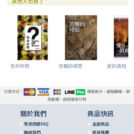
其他人也買了
答非所問
苦難的尋思
愛的真相
付款方式：
傳真刷卡、虛擬轉帳、郵
政劃撥、超商取貨付款
關於我們
商品快訊
常見問題FAQ
全館新品
聯絡我們
館長推薦