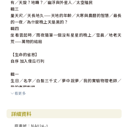
有／天旋？地轉？／幽浮與外星人／太空殖民
輯三
量天尺／天長地久——天地的年齡／大寒與農曆的智慧／最長
的一夜／為什麼晚上天是黑的？
輯四
坐看雲起時／雨夜隨筆一個沒有星星的晚上／雪晨／地老天
荒——萬物的結局
【生命的省思】
自序 加入傻瓜行列
輯一
生日／名字／白髮三千丈／夢中說夢／我的實驗物理老師／
我的老理髮師
看更多
輯二
先有雞，還是先有蛋？／望子成龍——龍子與諾貝爾獎／一個
孩子的願望／條條大路通羅馬／萊茵河畔的蜜月／傷痕／奧
詳細資料
斯陸的乞丐／搭便車的孩子
輯三
原書號：NA024-1
忍耐／良心／施比受更為有福／有福的人／喜樂與感恩／感