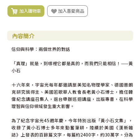
加入購物車
加入喜愛商品
內容簡介
信仰與科學：兩個世界的對話
「真理」就是，到哪裡它都是真的，而我們只能相信！——黃
小石
十六年來，宇宙光每年都邀請旅美知名物理學家、德國普朗
克研究獎得主、美國若歌華人教會長老黃小石博士，擔任韓
偉紀念講座召集人，返台舉辦巡迴講座，出版專書，在科學
理智與信仰領域發生重大影響。
為了紀念宇宙光45週年慶，今年特別出版「黃小石文集」，
收錄了黃小石博士多年來勤奮筆耕，陸續於美國《漢新雜
誌》上發表的百餘篇文字，每篇約2400字，約30萬字。分為