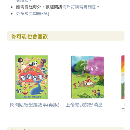
貨須知
。
如需寄送海外，歡迎閱讀
海外訂購常見問題
。
更多常見問題FAQ
你可能也會喜歡
閃閃貼紙聖經故事(再版)
上帝給我的好消息
「
冊(