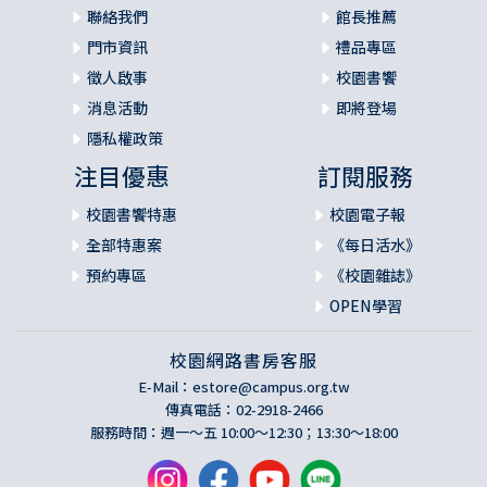
聯絡我們
館長推薦
門市資訊
禮品專區
徵人啟事
校園書饗
消息活動
即將登場
隱私權政策
注目優惠
訂閱服務
校園書饗特惠
校園電子報
全部特惠案
《每日活水》
預約專區
《校園雜誌》
OPEN學習
校園網路書房客服
E-Mail：
estore@campus.org.tw
傳真電話：02-2918-2466
服務時間：週一～五 10:00～12:30；13:30～18:00