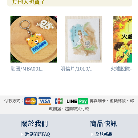
其他人也買了
匙圈/MBA001...
明信片/1010/...
火爐脫險--天
付款方式：
傳真刷卡、虛擬轉帳、郵
政劃撥、超商取貨付款
關於我們
商品快訊
常見問題FAQ
全館新品