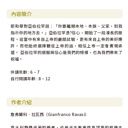
內容簡介
耶和華對亞伯拉罕說：「你要離開本地、本族、父家，到我
指示你的地方去。」亞伯拉罕憑?信心，開始了一段漫長的旅
程。這當中有來自上帝的嚴酷試驗，更有來自上帝的美好應
許，而他始終選擇聽從上帝的話，相信上帝一定會實現承
諾。 亞伯拉罕的順服與信心是我們的榜樣，也為我們帶來了
祝福。
伴讀年齡 : 6 ~ 7
自行閱讀年齡 : 8 ~ 12
作者介紹
詹弗蘭科．拉瓦西（Gianfranco Ravasi）
意大利聲譽卓著的學者，也是天主教會德高望重的樞機主