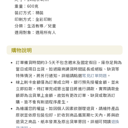
重量：600克
裝訂方式：精裝
印刷方式：全彩印刷
分類：生活教導／兒童
適用對象：適用所有人
購物說明
訂單備貨時間約3-5天不包含週末及國定假日，庫存足夠為
當日或隔日出貨，如遇廠商調貨時間延長或絕版、缺貨等
特殊情況，將另行通知。詳細請點選
常見訂單問題
。
線上刷卡金額僅為訂單成立時，銀行預先授權金額，並未
立即扣款，待訂單完成寄出當日將進行請款，實際請款金
額即為出貨單上金額，故如有更改訂單、缺貨或取消訂
購，皆不會有刷退程序產生。
為維護您的權益，如因個人因素欲辦理退貨，請維持產品
原狀並依原包裝包好，於收到商品鑑賞期七天內，將與欲
退貨之商品、紙本發票及原出貨單寄回。詳細可閱讀
退換