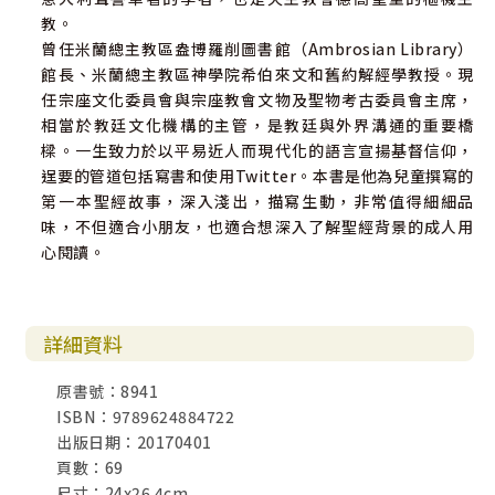
教。
曾任米蘭總主教區盎博羅削圖書館（Ambrosian Library）
館長、米蘭總主教區神學院希伯來文和舊約解經學教授。現
任宗座文化委員會與宗座教會文物及聖物考古委員會主席，
相當於教廷文化機構的主管，是教廷與外界溝通的重要橋
樑。一生致力於以平易近人而現代化的語言宣揚基督信仰，
逞要的管道包括寫書和使用Twitter。本書是他為兒童撰寫的
第一本聖經故事，深入淺出，描寫生動，非常值得細細品
味，不但適合小朋友，也適合想深入了解聖經背景的成人用
心閱讀。
詳細資料
原書號：8941
ISBN：9789624884722
出版日期：20170401
頁數：69
尺寸：24x26.4cm