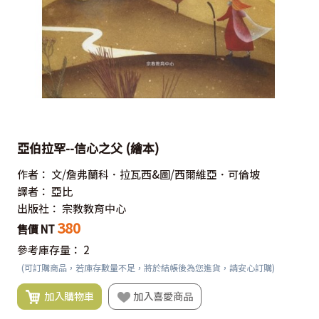
亞伯拉罕--信心之父 (繪本)
作者：
文/詹弗蘭科．拉瓦西&圖/西爾維亞．可倫坡
譯者：
亞比
出版社：
宗教教育中心
380
售價 NT
參考庫存量：
2
(可訂購商品，若庫存數量不足，將於結帳後為您進貨，請安心訂購)
加入購物車
加入喜愛商品