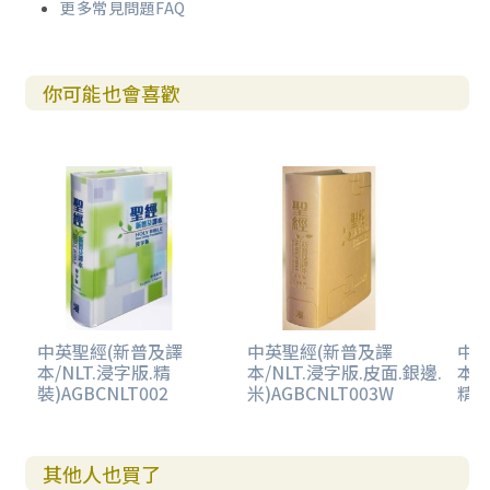
更多常見問題FAQ
你可能也會喜歡
中英聖經(新普及譯
中英聖經(新普及譯
中英
本/NLT.浸字版.精
本/NLT.浸字版.皮面.銀邊.
本/
裝)AGBCNLT002
米)AGBCNLT003W
精裝
其他人也買了