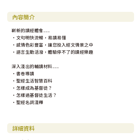
內容簡介
嶄新的讀經體會......
‧文句明快流暢，易讀易懂
‧感情色彩豐富，讓您投入經文情景之中
‧語言生動活潑，體驗停不了的讀經樂趣
深入淺出的輔讀材料......
‧書卷導讀
‧聖經生活智慧百科
‧怎樣成為基督徒？
‧怎樣過基督徒生活？
‧聖經名詞淺釋
詳細資料