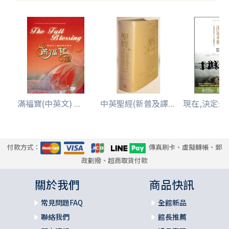
滿福寶(中英文) ...
中英聖經(新普及譯...
現在,決定未來-
付款方式：
傳真刷卡、虛擬轉帳、郵
政劃撥、超商取貨付款
關於我們
商品快訊
常見問題FAQ
全館新品
聯絡我們
館長推薦