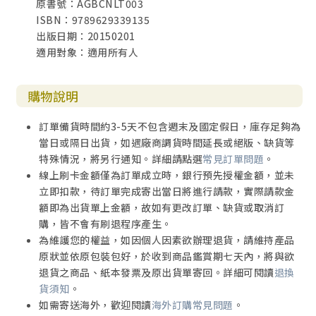
原書號：AGBCNLT003
ISBN：9789629339135
出版日期：20150201
適用對象：適用所有人
購物說明
訂單備貨時間約3-5天不包含週末及國定假日，庫存足夠為
當日或隔日出貨，如遇廠商調貨時間延長或絕版、缺貨等
特殊情況，將另行通知。詳細請點選
常見訂單問題
。
線上刷卡金額僅為訂單成立時，銀行預先授權金額，並未
立即扣款，待訂單完成寄出當日將進行請款，實際請款金
額即為出貨單上金額，故如有更改訂單、缺貨或取消訂
購，皆不會有刷退程序產生。
為維護您的權益，如因個人因素欲辦理退貨，請維持產品
原狀並依原包裝包好，於收到商品鑑賞期七天內，將與欲
退貨之商品、紙本發票及原出貨單寄回。詳細可閱讀
退換
貨須知
。
如需寄送海外，歡迎閱讀
海外訂購常見問題
。