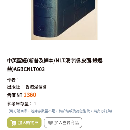
中英聖經(新普及譯本/NLT.浸字版.皮面.銀邊.
藍)AGBCNLT003
作者：
出版社：
香港浸信會
1360
售價 NT
參考庫存量：
1
(可訂購商品，若庫存數量不足，將於結帳後為您進貨，請安心訂購)
加入購物車
加入喜愛商品