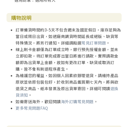
適用對象：適用所有人
購物說明
訂單備貨時間約3-5天不包含週末及國定假日，庫存足夠為
當日或隔日出貨，如遇廠商調貨時間延長或絕版、缺貨等
特殊情況，將另行通知。詳細請點選
常見訂單問題
。
線上刷卡金額僅為訂單成立時，銀行預先授權金額，並未
立即扣款，待訂單完成寄出當日將進行請款，實際請款金
額即為出貨單上金額，故如有更改訂單、缺貨或取消訂
購，皆不會有刷退程序產生。
為維護您的權益，如因個人因素欲辦理退貨，請維持產品
原狀並依原包裝包好，於收到商品鑑賞期七天內，將與欲
退貨之商品、紙本發票及原出貨單寄回。詳細可閱讀
退換
貨須知
。
如需寄送海外，歡迎閱讀
海外訂購常見問題
。
更多常見問題FAQ