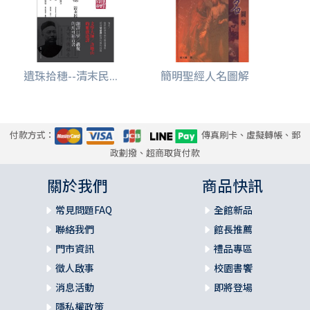
遺珠拾穗--清末民...
簡明聖經人名圖解
付款方式：
傳真刷卡、虛擬轉帳、郵
政劃撥、超商取貨付款
關於我們
商品快訊
常見問題FAQ
全館新品
聯絡我們
館長推薦
門市資訊
禮品專區
徵人啟事
校園書饗
消息活動
即將登場
隱私權政策