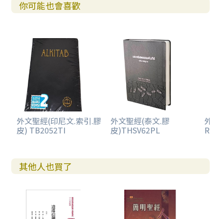
你可能也會喜歡
外文聖經(印尼文.索引.膠
外文聖經(泰文.膠
外文
皮) TB2052TI
皮)THSV62PL
RVV
其他人也買了