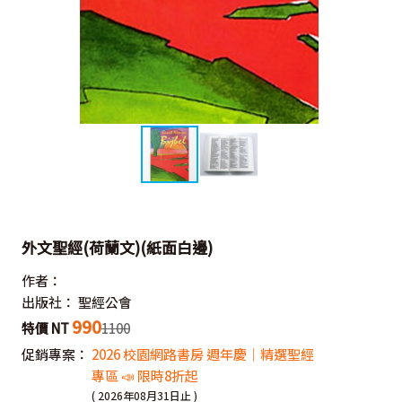
外文聖經(荷蘭文)(紙面白邊)
作者：
出版社：
聖經公會
990
特價 NT
1100
促銷專案：
2026 校園網路書房 週年慶｜精選聖經
專區 📣 限時8折起
( 2026年08月31日止 )