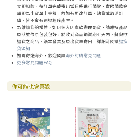
立即扣款，待訂單完成寄出當日將進行請款，實際請款金
額即為出貨單上金額，故如有更改訂單、缺貨或取消訂
購，皆不會有刷退程序產生。
為維護您的權益，如因個人因素欲辦理退貨，請維持產品
原狀並依原包裝包好，於收到商品鑑賞期七天內，將與欲
退貨之商品、紙本發票及原出貨單寄回。詳細可閱讀
退換
貨須知
。
如需寄送海外，歡迎閱讀
海外訂購常見問題
。
更多常見問題FAQ
你可能也會喜歡