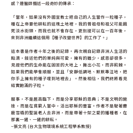
感？連醫師描述一段奇妙的傳承：
「當年，如果沒有外國宣教士把自己的人生當作一粒種子，
種在上帝要他耕耘的這塊土地裡，我的曾祖母和祖父可能餓
死淡水街頭，而我也就不會存在，更別提可以在一百年後，
來到非洲繼續這個用【種子改變世界】的工作了。」
這本書是作者十年之後的記錄。再次親自記錄非洲人生活的
點滴，敍述他們的單純與可愛，擁有的雖少，感恩卻很多。
見證他們的生命能在困苦的大地上，舞出小花，而非荊棘。
如果我們能學會順服，並且「安靜低調地、默默專注地，把
你手上擁有的種子埋到地裡去」。然後相信，我們終將看見
結實飽滿的子粒。
服事，不是居高臨下，而是分享耶穌的恩典；不是文明的施
捨，而是在貧窮人當中，活出耶穌的豐富。作者不是駛著麋
鹿雪橇的聖誕老人去非洲，而是帶著十架之愛的播種者，在
那裏一鏟、一鏟的耕耘。
~張文亮 (台大生物環境系統工程學系教授)