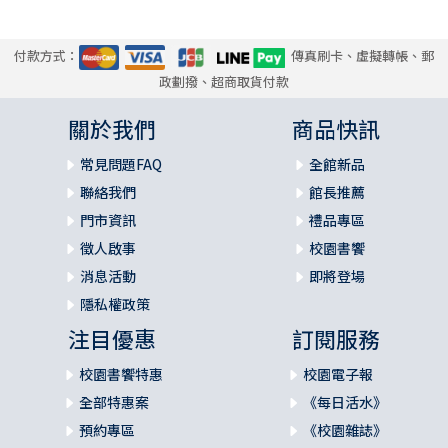
付款方式：
傳真刷卡、虛擬轉帳、郵
政劃撥、超商取貨付款
關於我們
商品快訊
常見問題FAQ
全館新品
聯絡我們
館長推薦
門市資訊
禮品專區
徵人啟事
校園書饗
消息活動
即將登場
隱私權政策
注目優惠
訂閱服務
校園書饗特惠
校園電子報
全部特惠案
《每日活水》
預約專區
《校園雜誌》