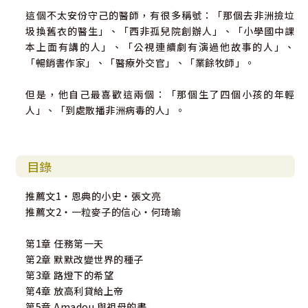
這個不太安份守己的醫師，有很多稱號：「那個去非洲撿垃
圾換舊衣的醫生」、「西非孤兒院創辦人」、「小學國中課
本上面有講的人」、「公視連續劇有演過他故事的人」、
「暢銷書作家」、「醫療外交官」、「業餘牧師」。
但是，他自己最喜歡這兩個：「那個生了四個小孩的年輕
人」、「到處散播非洲病毒的人」。
目錄
推薦文1‧恩典的小史‧張文亮
推薦文2‧一粒麥子的信心‧何琦瑜
第1章 任務第一天
第2章 默默改變世界的種子
第3章 路燈下的希望
第4章 放高利貸給上帝
第5章 Amadou 與祖母的畫