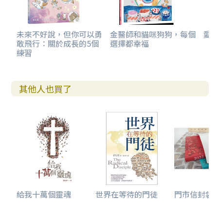
未來不好說，但你可以勇
金醫師和貓咪狗狗，每個
愛的
敢飛行：關於成長的5個
選擇都幸福
練習
其他人也買了
給我十萬個靈魂
世界在等待的門徒
門市信封袋(