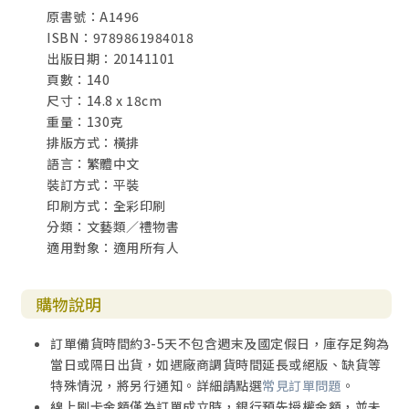
原書號：A1496
ISBN：9789861984018
出版日期：20141101
頁數：140
尺寸：14.8 x 18cm
重量：130克
排版方式：橫排
語言：繁體中文
裝訂方式：平裝
印刷方式：全彩印刷
分類：文藝類／禮物書
適用對象：適用所有人
購物說明
訂單備貨時間約3-5天不包含週末及國定假日，庫存足夠為
當日或隔日出貨，如遇廠商調貨時間延長或絕版、缺貨等
特殊情況，將另行通知。詳細請點選
常見訂單問題
。
線上刷卡金額僅為訂單成立時，銀行預先授權金額，並未