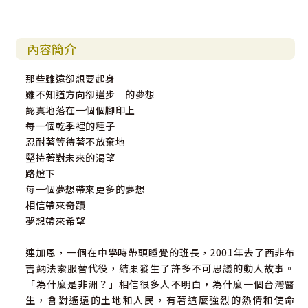
內容簡介
那些雖遠卻想要起身
雖不知道方向卻邁步 的夢想
認真地落在一個個腳印上
每一個乾季裡的種子
忍耐著等待著不放棄地
堅持著對未來的渴望
路燈下
每一個夢想帶來更多的夢想
相信帶來奇蹟
夢想帶來希望
連加恩，一個在中學時帶頭睡覺的班長，2001年去了西非布
吉納法索服替代役，結果發生了許多不可思議的動人故事。
「為什麼是非洲？」相信很多人不明白，為什麼一個台灣醫
生，會對遙遠的土地和人民，有著這麼強烈的熱情和使命