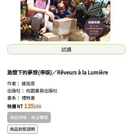
試讀
路燈下的夢想(停版)／Rêveurs à la Lumière
作者：
連加恩
出版社：
校園書房出版社
書系：
禮物書
135
特價 NT
150
商品停版，無法購買
商品狀態說明