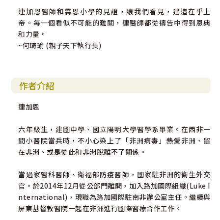
連加恩醫師和霖恩小學的見證，讓我們看見，建造在乎上
帝。每一個看似不可能的難關，連醫師都從禱告中得到恩典
和力量。
~何琦瑜 (親子天下執行長)
作者介紹
連加恩
六年級生，建國中學、國立陽明大學醫學系畢業。在西非一
間小醫院當兵時，不小心染上了「非洲病毒」――熱愛非洲、留
在非洲、或是從此和非洲脫離不了關係。
當過家醫科醫師、衛福部防疫醫師，國家駐非洲的衛生外交
官。於2014年12月從公部門離開，加入路加國際組織(Luke I
nternational)，現職為路加國際駐南非辦公室主任。繼續與
屏東基督教醫院一起在非洲進行國際醫療合作工作。