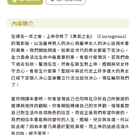
內容簡介
在禱告一年之後，上帝孕育了《勇氣之名》（Courageous）
的電影版，以及屬神男人的決心與屬神女人的決心這兩本書
的異象。我們開始問道，如果這世代的男女都能下定決心，
全力委身活出生命中最重要的事，會是什麼情況。若我們放
下過去包袱，釐清信念，然後在餘生對上帝、婚姻與兒女持
守忠心，會發生什麼事？聖經中與近代史上許多偉大的男女
已經下定個人決心並身體立行活出這份決心，現在輪到我們
了！
當你閱讀本書時，你會發現自己也同時在分析自己所做過的
選擇與抱持的觀點。你會開始精煉自己的世界觀，慢慢重塑
自己對生活中各項角色的信念，而這正是我們希望你做的。
我們相信本書能夠改變你的人生、婚姻、兒女與友誼。何以
如此呢？因為本書乃奠基於聖經真理，而上帝的話語活潑大
有功效，絕不落空。