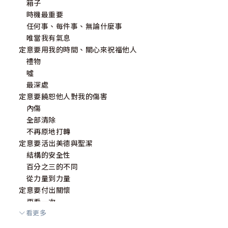
箱子
時機最重要
任何事、每件事、無論什麼事
唯當我有氣息
定意要用我的時間、關心來祝福他人
禮物
噓
最深處
定意要饒恕他人對我的傷害
內傷
全部清除
不再原地打轉
定意要活出美德與聖潔
結構的安全性
百分之三的不同
從力量到力量
定意要付出關懷
再看一次
看更多
如何修復未破碎的心
憐憫我