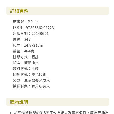
詳細資料
第三部 這對我是最重要的
定意要成為帶給丈夫祝福的女人
原書號：PF005
求婚
ISBN：9789866202223
盼望與恐懼
出版日期：20140601
需要一點平靜嗎
頁數：343
定意要教養孩子成為正直的人
尺寸：14.8x21cm
真愛
重量：464克
靈魂塑造者
排版方式：直排
積極鼓勵者
語言：繁體中文
紀律訓練者
裝訂方式：平裝
定要使我家成為充滿溫暖的地方
印刷方式：雙色印刷
恩典
分類：生活教導／成人
OK
適用對象：適用所有人
走出百老匯劇場
安息的空間
定意要活在今日、心懷未來
購物說明
智慧抉擇
意料之外的傳承
訂單備貨時間約3-5天不包含週末及國定假日，庫存足夠為