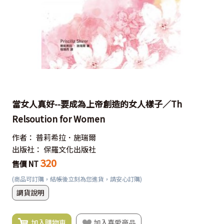
當女人真好--要成為上帝創造的女人樣子／Th
Relsoution for Women
作者：
普莉希拉．施瑞爾
出版社：
保羅文化出版社
320
售價 NT
(商品可訂購，結帳後立刻為您進貨，請安心訂購)
調貨說明
加入購物車
加入喜愛商品