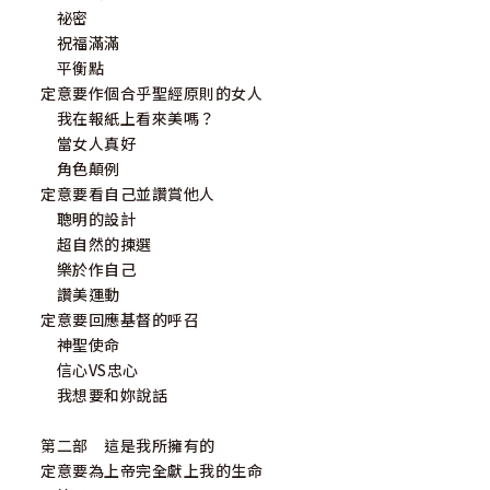
祕密
祝福滿滿
平衡點
定意要作個合乎聖經原則的女人
我在報紙上看來美嗎？
當女人真好
角色顛例
定意要看自己並讚賞他人
聰明的設計
超自然的揀選
樂於作自己
讚美運動
定意要回應基督的呼召
神聖使命
信心VS忠心
我想要和妳說話
第二部 這是我所擁有的
定意要為上帝完全獻上我的生命