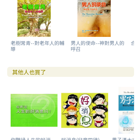
老樹常青--對老年人的輔
男人的使命--神對男人的
合神
導
呼召
其他人也買了
你聽過人生的好消
好消息(兒童四律)...
男子漢大丈