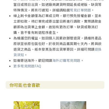
創設紀念碑
當日或隔日出貨，如遇廠商調貨時間延長或絕版、缺貨等
特殊情況，將另行通知。詳細請點選
常見訂單問題
。
線上刷卡金額僅為訂單成立時，銀行預先授權金額，並未
立即扣款，待訂單完成寄出當日將進行請款，實際請款金
額即為出貨單上金額，故如有更改訂單、缺貨或取消訂
購，皆不會有刷退程序產生。
為維護您的權益，如因個人因素欲辦理退貨，請維持產品
原狀並依原包裝包好，於收到商品鑑賞期七天內，將與欲
退貨之商品、紙本發票及原出貨單寄回。詳細可閱讀
退換
貨須知
。
如需寄送海外，歡迎閱讀
海外訂購常見問題
。
更多常見問題FAQ
你可能也會喜歡