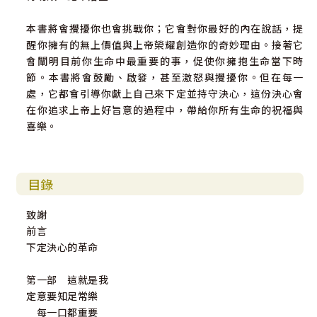
本書將會攪擾你也會挑戰你；它會對你最好的內在說話，提
醒你擁有的無上價值與上帝榮耀創造你的奇妙理由。接著它
會闡明目前你生命中最重要的事，促使你擁抱生命當下時
節。本書將會鼓勵、啟發，甚至激怒與攪擾你。但在每一
處，它都會引導你獻上自己來下定並持守決心，這份決心會
在你追求上帝上好旨意的過程中，帶給你所有生命的祝福與
喜樂。
目錄
致謝
前言
下定決心的革命
第一部 這就是我
定意要知足常樂
每一口都重要