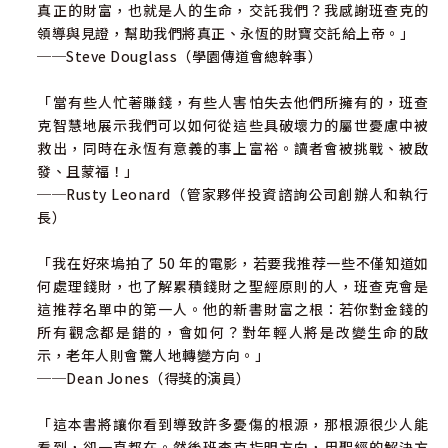
真正的財富，也就是人的生命，交託我們？我感謝班查克的
領導與見證，幫助我們將真正、永恆的財寶交託給上帝。」
──Steve Douglass（學園傳道會總幹事）
「當有些人忙著賺錢，有些人害怕失去他們所擁有的，班查
克智慧地展示我們可以如何從這些具破壞力的屬世憂慮中被
救出，同時在永恆有意義的事上富裕。讀者會被挑戰、被啟
發、且蒙福！」
──Rusty Leonard（管家夥伴投資諮詢公司創辦人和執行
長）
「我在好來塢拍了 50 年的電影，若要我推荐一些不僅知道如
何處理錢財，也了解累積錢財之聖經原則的人，班查克會是
這推荐名單中的第一人。他的新書財富之根：若你對金錢的
所有觀念都是錯的，會如何？對年輕人將是改變生命的啟
示，老年人則會驚人地轉變方向。」
──Dean Jones（得獎的演員）
「這本書將讓你看到導致許多憂傷的根源，那根源很少人能
看到，卻一直都在。然後班查克指明方向，用聖經的解決方