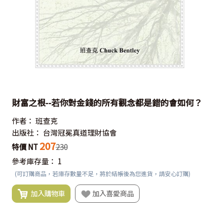
財富之根--若你對金錢的所有觀念都是錯的會如何？
作者：
班查克
出版社：
台灣冠冕真道理財協會
207
特價 NT
230
參考庫存量：
1
(可訂購商品，若庫存數量不足，將於結帳後為您進貨，請安心訂購)
加入購物車
加入喜愛商品