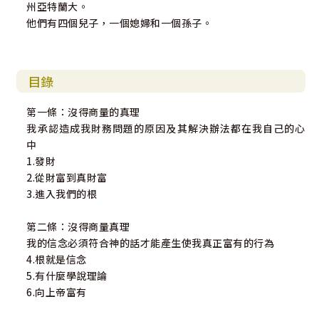
州亞特蘭大。
──Peter Greer
他們有四個兒子，一個媳婦和一個孫子。
「在這個人們容易焦慮、害怕且專注自己錢財的時候，班查
克的新書揭穿虛假的神話，並帶來真正的真理，使人轉化而
得到平安、盼望和豐富的生命。」
目錄
──Daryl Heald（智慧捐獻協會 GIVING WISELY 理事長）
第一條：沒得商量的真理
我承認造成我財務問題的原因及其解決辦法都在我自己的心
中
1.發財
2.從財富到真財富
3.進入我們的根
第二條：沒得商量真理
我的信念必須符合神的話才能產生使我真正富有的行為
4.根就是信念
5.有什麼學說理論
6.向上帝富有