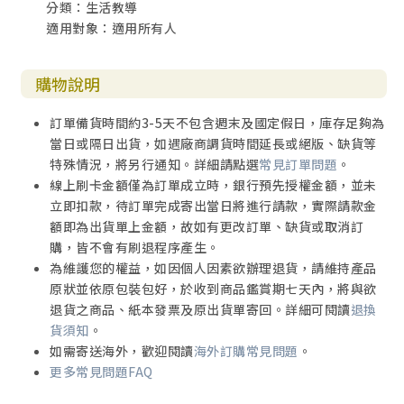
分類：生活教導
適用對象：適用所有人
購物說明
訂單備貨時間約3-5天不包含週末及國定假日，庫存足夠為
當日或隔日出貨，如遇廠商調貨時間延長或絕版、缺貨等
特殊情況，將另行通知。詳細請點選
常見訂單問題
。
線上刷卡金額僅為訂單成立時，銀行預先授權金額，並未
立即扣款，待訂單完成寄出當日將進行請款，實際請款金
額即為出貨單上金額，故如有更改訂單、缺貨或取消訂
購，皆不會有刷退程序產生。
為維護您的權益，如因個人因素欲辦理退貨，請維持產品
原狀並依原包裝包好，於收到商品鑑賞期七天內，將與欲
退貨之商品、紙本發票及原出貨單寄回。詳細可閱讀
退換
貨須知
。
如需寄送海外，歡迎閱讀
海外訂購常見問題
。
更多常見問題FAQ