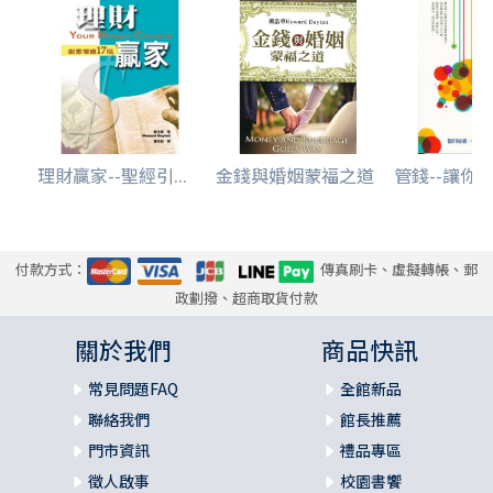
理財贏家--聖經引...
金錢與婚姻蒙福之道
管錢--讓你受
付款方式：
傳真刷卡、虛擬轉帳、郵
政劃撥、超商取貨付款
關於我們
商品快訊
常見問題FAQ
全館新品
聯絡我們
館長推薦
門市資訊
禮品專區
徵人啟事
校園書饗