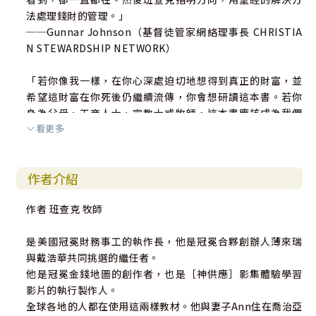
法處理錢財的管理。」
──Gunnar Johnson（基督徒管家網絡理事長 CHRISTIA
N STEWARDSHIP NETWORK）
「若你像我一樣，在你心深處迫切地想得到真正的財富，並
希望這財富在你死後仍繼續流傳，你會想研讀這本書。若你
身為父母、工商人士、宣教士或牧師，這本書應該成為我們
看更多
的方針。我計畫要與我的子女和親戚一起讀這本書，也要送
給世界各地的許多朋友。我知道這本書與你的生活習習相
關，不論你在北、中、南美洲、歐洲、非洲、亞洲或大洋
作者介紹
洲，讀這本書都是必需的，且是當務之急！」
──Reginaldo Andre Kruklis（瑞士蘇黎士國際改革教會主
作者 班查克 牧師
任牧師、前哈該學院院長）
是美國冠冕財務事工的執作長，他是冠冕合夥創辦人薄來瑞
「班查克的新書是以聖經為基礎，使我們不受我們文化對財
與戴浩華共同挑選的繼任者。
富與快樂的定義所影響。對工作過度的人、對自己情況不滿
他是冠冕金錢地圖的創作者，也是［神供應］影集體驗學習
意和疲倦的人，他對『財富』提出了一個新的定義，幫助我
影片的執行製作人。
們確切清楚地發現真正的財富。打開財富之根這本書，你將
全球各地的人都在使用這兩樣教材。他與妻子Ann住在喬治亞
會把你的抱負轉向最大的財富和永恆的滿足。」