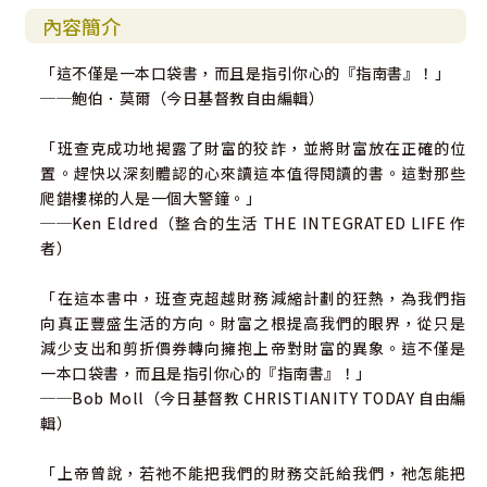
內容簡介
「這不僅是一本口袋書，而且是指引你心的『指南書』！」
──鮑伯．莫爾（今日基督教自由編輯）
「班查克成功地揭露了財富的狡詐，並將財富放在正確的位
置。趕快以深刻體認的心來讀這本值得閱讀的書。這對那些
爬錯樓梯的人是一個大警鐘。」
──Ken Eldred（整合的生活 THE INTEGRATED LIFE 作
者）
「在這本書中，班查克超越財務減縮計劃的狂熱，為我們指
向真正豐盛生活的方向。財富之根提高我們的眼界，從只是
減少支出和剪折價券轉向擁抱上帝對財富的異象。這不僅是
一本口袋書，而且是指引你心的『指南書』！」
──Bob Moll（今日基督教 CHRISTIANITY TODAY 自由編
輯）
「上帝曾說，若祂不能把我們的財務交託給我們，祂怎能把