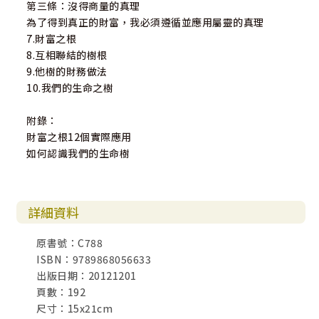
第三條：沒得商量的真理
為了得到真正的財富，我必須遵循並應用屬靈的真理
7.財富之根
8.互相聯結的樹根
9.他樹的財務做法
10.我們的生命之樹
附錄：
財富之根12個實際應用
如何認識我們的生命樹
詳細資料
原書號：C788
ISBN：9789868056633
出版日期：20121201
頁數：192
尺寸：15x21cm