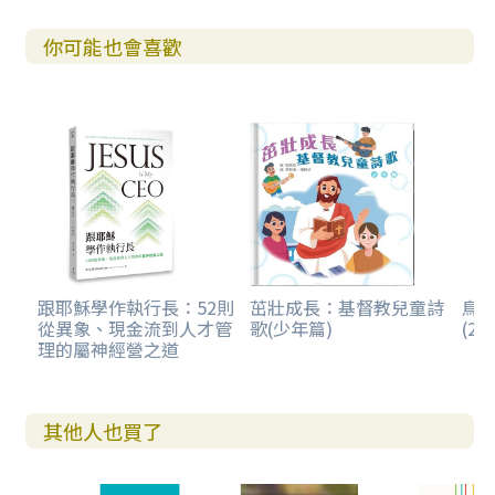
你可能也會喜歡
跟耶穌學作執行長：52則
茁壯成長：基督教兒童詩
鳥瞰
從異象、現金流到人才管
歌(少年篇)
(20
理的屬神經營之道
其他人也買了