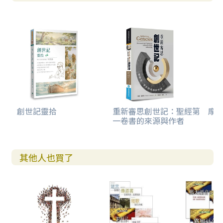
創世記靈拾
重新審思創世記：聖經第
摩西
一卷書的來源與作者
其他人也買了