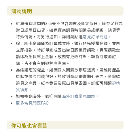
購物說明
訂單備貨時間約3-5天不包含週末及國定假日，庫存足夠為
當日或隔日出貨，如遇廠商調貨時間延長或絕版、缺貨等
特殊情況，將另行通知。詳細請點選
常見訂單問題
。
線上刷卡金額僅為訂單成立時，銀行預先授權金額，並未
立即扣款，待訂單完成寄出當日將進行請款，實際請款金
額即為出貨單上金額，故如有更改訂單、缺貨或取消訂
購，皆不會有刷退程序產生。
為維護您的權益，如因個人因素欲辦理退貨，請維持產品
原狀並依原包裝包好，於收到商品鑑賞期七天內，將與欲
退貨之商品、紙本發票及原出貨單寄回。詳細可閱讀
退換
貨須知
。
如需寄送海外，歡迎閱讀
海外訂購常見問題
。
更多常見問題FAQ
你可能也會喜歡