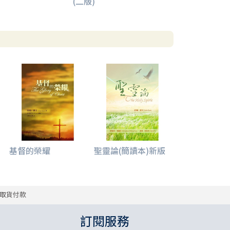
(二版)
基督的榮耀
聖靈論(簡讀本)新版
取貨付款
訂閱服務