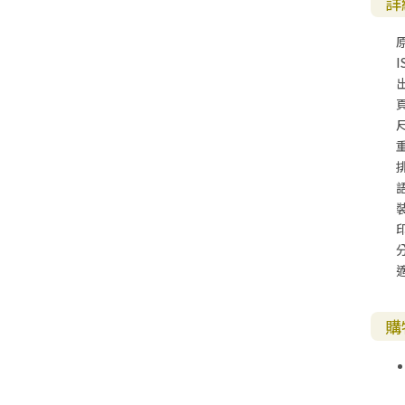
詳
I
尺
購