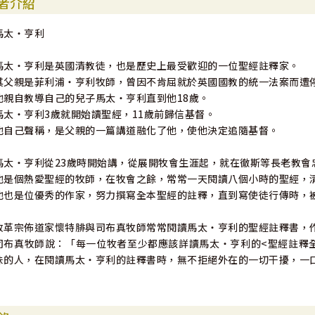
者介紹
馬太‧亨利
馬太‧亨利是英國清教徒，也是歷史上最受歡迎的一位聖經註釋家。
其父親是菲利浦‧亨利牧師，曾因不肯屈就於英國國教的統一法案而遭
他親自教導自己的兒子馬太‧亨利直到他18歲。
馬太‧亨利3歲就開始讀聖經，11歲前歸信基督。
他自己聲稱，是父親的一篇講道融化了他，使他決定追隨基督。
馬太‧亨利從23歲時開始講，從展開牧會生涯起，就在徹斯等長老教會
他是個熱愛聖經的牧師，在牧會之餘，常常一天閱讀八個小時的聖經，
他也是位優秀的作家，努力撰寫全本聖經的註釋，直到寫使徒行傳時，
改革宗佈道家懷特腓與司布真牧師常常閱讀馬太‧亨利的聖經註釋書，
司布真牧師說：「每一位牧者至少都應該詳讀馬太‧亨利的<聖經註釋
味的人，在閱讀馬太‧亨利的註釋書時，無不拒絕外在的一切干擾，一