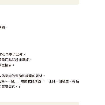
停職。
忠心事奉了25年。
清晨四點就起床讀經。
被主接去。
作為靈命的幫助和講章的題材。
全集>一遍」；瑞蘭牧師則說：「任何一個敬虔、有品
口氣讀完它。」