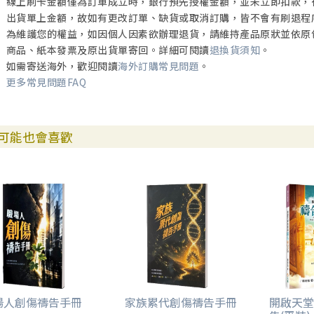
線上刷卡金額僅為訂單成立時，銀行預先授權金額，並未立即扣款，
出貨單上金額，故如有更改訂單、缺貨或取消訂購，皆不會有刷退程
為維護您的權益，如因個人因素欲辦理退貨，請維持產品原狀並依原
商品、紙本發票及原出貨單寄回。詳細可閱讀
退換貨須知
。
如需寄送海外，歡迎閱讀
海外訂購常見問題
。
更多常見問題FAQ
可能也會喜歡
場人創傷禱告手冊
家族累代創傷禱告手冊
開啟天堂