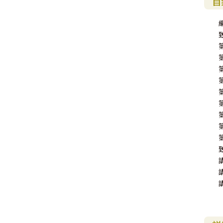
其 他 中 外 文 聖 經
新 約 歷 史 書
青 少 年
靈 恩
研 經 材 料
詩 、 散 文
福 音 包 裝 用 品
聖 經 故 事
約 拿 書
約 翰 福 音
加 拉 太 書
雅 各 書
啟 示 錄
信 徒 神 學
目
福 音 明 信 片 . 書 籤
成 人
教 育
兒 童 教 材
劇 本 遊 戲
福 音 文 具 雜 貨
聖 經 神 學
彌 迦 書
以 弗 所 書
彼 得 前 書
使 徒 行 傳
靈 界
福 音 季 節 卡
職 業
文 字 工 作
青 少 年 教 材
兒 童 故 事 C D
偽 經 次 經
那 鴻 書
腓 立 比 書
彼 得 後 書
福 音 小 禮 卡
特 殊 問 題
小 組 教 會
幼 稚 教 材
畫 冊
哈 巴 谷 書
歌 羅 西 書
約 翰 壹 、 貳 、 參 書
其 他 福 音 卡 片
生 活 教 導
成 人 教 材
西 番 雅 書
帖 撒 羅 尼 迦 前 後
猶 大 書
主 日 學 教 材
哈 該 書
提 摩 太 前 後
歸 納 法 研 經
撒 迦 利 亞 書
提 多 書
紙 品
瑪 拉 基 書
腓 利 門 書
教 牧 書 信