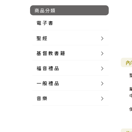
商品分類
電 子 書
聖 經
基 督 教 書 籍
新 舊 約 聖 經
內
福 音 禮 品
簡 體 聖 經
聖 經 論 叢
和 合 本
一 般 禮 品
英 文 聖 經
神 學 類
福 音 飾 品 配 件
和 合 本 標 點
參 考 書 工 具 書
音 樂
外 文 聖 經
實 踐 神 學
福 音 家 飾 用 品
一 般 卡 片
新 標 點 和 合 本
K J V
摩 西 五 經
系 統 神 學
福 音 項 鍊
讀 經 法
中 外 文 聖 經
教 會 歷 史
福 音 生 活 雜 貨
一 般 文 具
詩 本 樂 譜
和 合 本 修 訂 版
E S V
歷 史 書
神 、 創 造
宣 教 差 傳
福 音 耳 環 / 耳 夾
福 音 桌 飾 品
萬 用 卡
釋 經 法
創 世 記
註 釋 本 聖 經
生 命 造 就
福 音 食 器 廚 房
食 器 廚 房
C D
現 代 中 文 譯 本
G N B
和 合 本 / N I V
舊 約 註 釋
基 督
社 會 參 與
歷 史
福 音 手 環 / 手 鍊
福 音 布 軸 掛 畫
福 音 服 飾 布 品
貼 紙
日 記 . 筆 記
音 樂 叢 書
聖 經 概 論
出 埃 及 記
約 書 亞 記