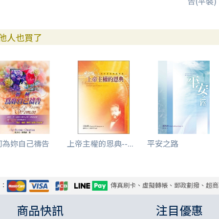
告(平裝)
他人也買了
何為妳自己禱告
上帝主權的恩典--...
平安之路
式：
傳真刷卡、虛擬轉帳、郵政劃撥、超商
商品快訊
注目優惠