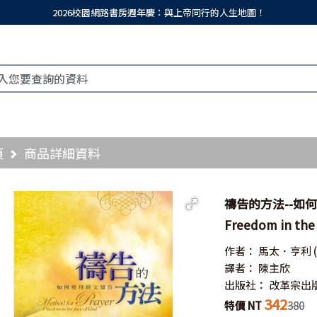
2026校園網路書房週年慶：與上帝同行的人生地圖！
頁
商品詳細資料
禱告的方法--如何使
Freedom in the 
作者：
馬太．亨利
譯者：
陳主欣
出版社：
改革宗出
342
特價 NT
380