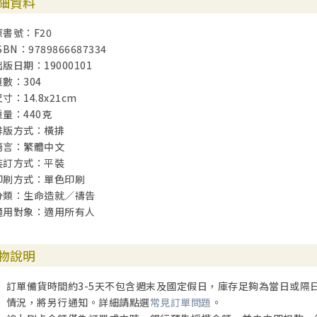
細資料
原書號：F20
SBN：9789866687334
出版日期：19000101
頁數：304
寸：14.8x21cm
重量：440克
排版方式：橫排
語言：繁體中文
裝訂方式：平裝
印刷方式：單色印刷
分類：生命造就／禱告
適用對象：適用所有人
物說明
訂單備貨時間約3-5天不包含週末及國定假日，庫存足夠為當日或隔
情況，將另行通知。詳細請點選
常見訂單問題
。