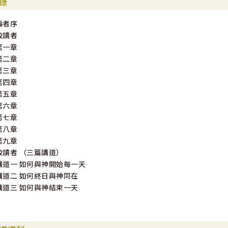
錄
編者序
致讀者
第一章
第二章
第三章
第四章
第五章
第六章
第七章
第八章
第九章
致讀者 （三篇講道）
講道一 如何與神開始每一天
講道二 如何終日與神同在
講道三 如何與神結束一天