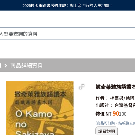
2026校園網路書房週年慶：與上帝同行的人生地圖！
頁
商品詳細資料
撒奇萊雅族語讀本
作者：
楊富男/徐阿
出版社：
台灣基督
90
特價 NT
100
(商品可訂購，結帳後立
調貨說明