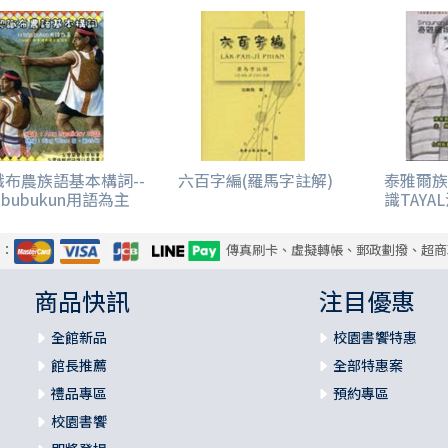
識布農族語基本構詞--
六百字編(羅馬字註解)
泰雅爾族
sbubukun用語為主
識TAYA
式：
傳真刷卡、虛擬轉帳、郵政劃撥、超商
商品快訊
注目優惠
全館新品
校園書饗特惠
館長推薦
全部特惠案
禮品專區
預約專區
校園書饗