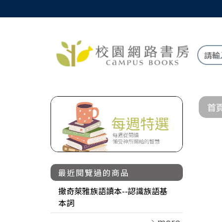
首
最近閱覽過的商品
撒奇萊雅族語讀本--認識族語基
本詞
more