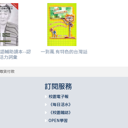
語輔助讀本--認
一到萬.有特色的台灣話
L活力詞彙
取貨付款
訂閱服務
校園電子報
《每日活水》
《校園雜誌》
OPEN學習