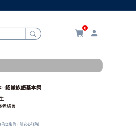
0
--認識族語基本詞
生
長老總會
刻為您進貨，請安心訂購)