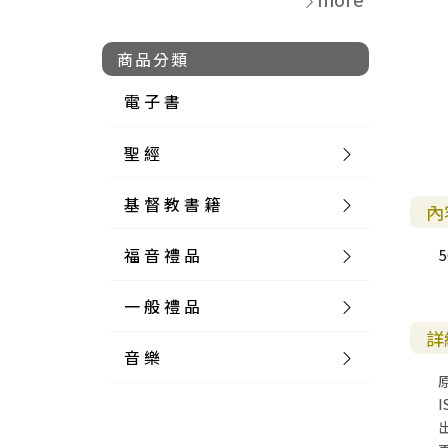
商品分類
電 子 書
聖 經
基 督 教 書 籍
新 舊 約 聖 經
內
福 音 禮 品
簡 體 聖 經
聖 經 論 叢
和 合 本
5
一 般 禮 品
英 文 聖 經
神 學 類
福 音 飾 品 配 件
和 合 本 標 點
參 考 書 工 具 書
詳
音 樂
外 文 聖 經
實 踐 神 學
福 音 家 飾 用 品
一 般 卡 片
新 標 點 和 合 本
K J V
摩 西 五 經
系 統 神 學
福 音 項 鍊
讀 經 法
I
中 外 文 聖 經
教 會 歷 史
福 音 生 活 雜 貨
一 般 文 具
詩 本 樂 譜
和 合 本 修 訂 版
E S V
歷 史 書
神 、 創 造
宣 教 差 傳
福 音 耳 環 / 耳 夾
福 音 桌 飾 品
萬 用 卡
釋 經 法
創 世 記