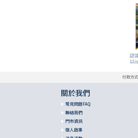
其 他 中 外 文 聖 經
新 約 歷 史 書
青 少 年
靈 恩
研 經 材 料
詩 、 散 文
福 音 包 裝 用 品
聖 經 故 事
約 拿 書
約 翰 福 音
加 拉 太 書
雅 各 書
啟 示 錄
信 徒 神 學
福 音 明 信 片 . 書 籤
成 人
教 育
兒 童 教 材
劇 本 遊 戲
福 音 文 具 雜 貨
聖 經 神 學
彌 迦 書
以 弗 所 書
彼 得 前 書
使 徒 行 傳
靈 界
福 音 季 節 卡
職 業
文 字 工 作
青 少 年 教 材
兒 童 故 事 C D
偽 經 次 經
那 鴻 書
腓 立 比 書
彼 得 後 書
福 音 小 禮 卡
特 殊 問 題
小 組 教 會
幼 稚 教 材
畫 冊
哈 巴 谷 書
歌 羅 西 書
約 翰 壹 、 貳 、 參 書
認
以i
其 他 福 音 卡 片
生 活 教 導
成 人 教 材
西 番 雅 書
帖 撒 羅 尼 迦 前 後
猶 大 書
付款方
主 日 學 教 材
哈 該 書
提 摩 太 前 後
關於我們
歸 納 法 研 經
撒 迦 利 亞 書
提 多 書
常見問題FAQ
聯絡我們
紙 品
瑪 拉 基 書
腓 利 門 書
門市資訊
徵人啟事
教 牧 書 信