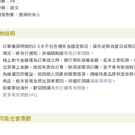
頁數：56
分類：語文
適用對象：適用所有人
物說明
訂單備貨時間約3-5天不包含週末及國定假日，庫存足夠為當日或隔
情況，將另行通知。詳細請點選
常見訂單問題
。
線上刷卡金額僅為訂單成立時，銀行預先授權金額，並未立即扣款，
出貨單上金額，故如有更改訂單、缺貨或取消訂購，皆不會有刷退程
為維護您的權益，如因個人因素欲辦理退貨，請維持產品原狀並依原
商品、紙本發票及原出貨單寄回。詳細可閱讀
退換貨須知
。
如需寄送海外，歡迎閱讀
海外訂購常見問題
。
更多常見問題FAQ
可能也會喜歡