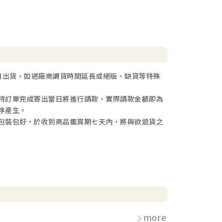
日出貨，如遇廠商調貨時間延長或絕版、缺貨等特殊
待訂單完成寄出當日將進行請款，實際請款金額即為
序產生。
包裝包好，於收到商品鑑賞期七天內，將與欲退貨之
more