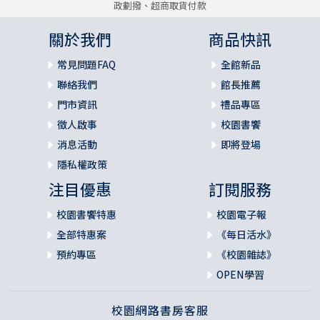
政劃撥、超商取貨付款
關於我們
商品快訊
常見問題FAQ
全館新品
聯絡我們
館長推薦
門市資訊
禮品專區
徵人啟事
校園書饗
消息活動
即將登場
隱私權政策
注目優惠
訂閱服務
校園書饗特惠
校園電子報
全部特惠案
《每日活水》
預約專區
《校園雜誌》
OPEN學習
校園網路書房客服