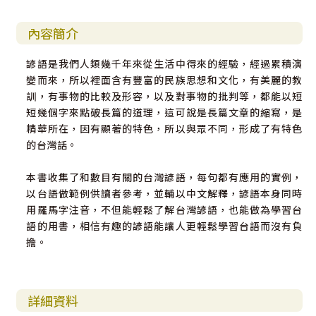
內容簡介
諺語是我們人類幾千年來從生活中得來的經驗，經過累積演
變而來，所以裡面含有豐富的民族思想和文化，有美麗的教
訓，有事物的比較及形容，以及對事物的批判等，都能以短
短幾個字來點破長篇的道理，這可說是長篇文章的縮寫，是
精華所在，因有顯著的特色，所以與眾不同，形成了有特色
的台灣話。
本書收集了和數目有關的台灣諺語，每句都有應用的實例，
以台語做範例供讀者參考，並輔以中文解釋，諺語本身同時
用羅馬字注音，不但能輕鬆了解台灣諺語，也能做為學習台
語的用書，相信有趣的諺語能讓人更輕鬆學習台語而沒有負
擔。
詳細資料