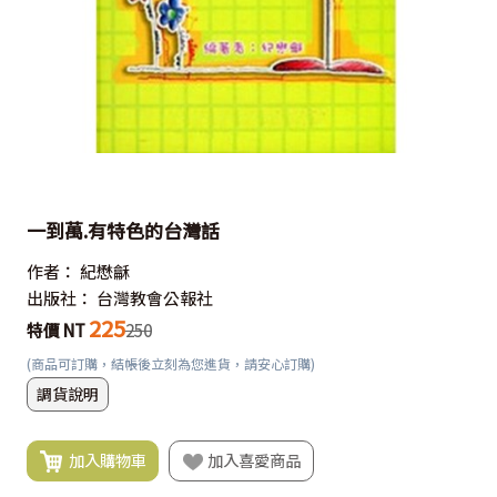
一到萬.有特色的台灣話
作者：
紀懋龢
出版社：
台灣教會公報社
225
特價 NT
250
(商品可訂購，結帳後立刻為您進貨，請安心訂購)
調貨說明
加入購物車
加入喜愛商品