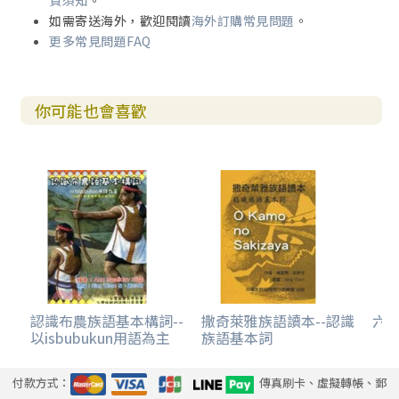
貨須知
。
如需寄送海外，歡迎閱讀
海外訂購常見問題
。
更多常見問題FAQ
你可能也會喜歡
認識布農族語基本構詞--
撒奇萊雅族語讀本--認識
六百
以isbubukun用語為主
族語基本詞
付款方式：
傳真刷卡、虛擬轉帳、郵