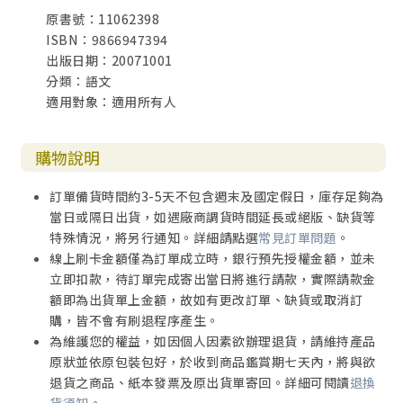
原書號：11062398
ISBN：9866947394
出版日期：20071001
分類：語文
適用對象：適用所有人
購物說明
訂單備貨時間約3-5天不包含週末及國定假日，庫存足夠為
當日或隔日出貨，如遇廠商調貨時間延長或絕版、缺貨等
特殊情況，將另行通知。詳細請點選
常見訂單問題
。
線上刷卡金額僅為訂單成立時，銀行預先授權金額，並未
立即扣款，待訂單完成寄出當日將進行請款，實際請款金
額即為出貨單上金額，故如有更改訂單、缺貨或取消訂
購，皆不會有刷退程序產生。
為維護您的權益，如因個人因素欲辦理退貨，請維持產品
原狀並依原包裝包好，於收到商品鑑賞期七天內，將與欲
退貨之商品、紙本發票及原出貨單寄回。詳細可閱讀
退換