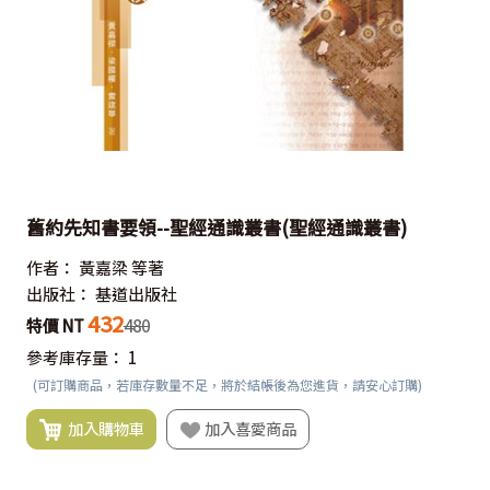
舊約先知書要領--聖經通識叢書(聖經通識叢書)
作者：
黃嘉梁 等著
出版社：
基道出版社
432
特價 NT
480
參考庫存量：
1
(可訂購商品，若庫存數量不足，將於結帳後為您進貨，請安心訂購)
加入購物車
加入喜愛商品