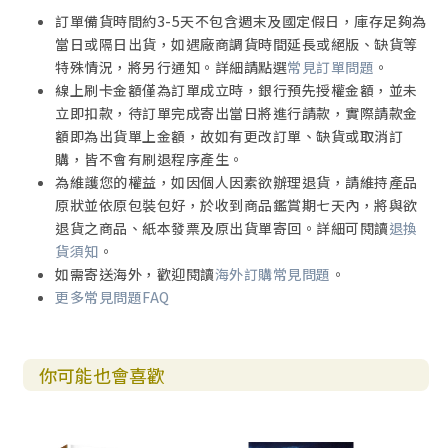
5.3.3. 宣講與預言的分別
訂單備貨時間約3-5天不包含週末及國定假日，庫存足夠為
5.3.4. 修辭技巧與象徵意義
當日或隔日出貨，如遇廠商調貨時間延長或絕版、缺貨等
特殊情況，將另行通知。詳細請點選
常見訂單問題
。
線上刷卡金額僅為訂單成立時，銀行預先授權金額，並未
第三部分 先知書卷內容簡介
立即扣款，待訂單完成寄出當日將進行請款，實際請款金
額即為出貨單上金額，故如有更改訂單、缺貨或取消訂
第六章 先知書的信息（一）
購，皆不會有刷退程序產生。
6.1. 以賽亞書
為維護您的權益，如因個人因素欲辦理退貨，請維持產品
6.1.1. 寫作背景
原狀並依原包裝包好，於收到商品鑑賞期七天內，將與欲
6.1.2. 主題信息
退貨之商品、紙本發票及原出貨單寄回。詳細可閱讀
退換
6.2. 耶利米書
貨須知
。
6.2.1. 寫作背景
如需寄送海外，歡迎閱讀
海外訂購常見問題
。
6.2.2. 主題信息
更多常見問題FAQ
6.3. 耶利米哀歌
6.3.1. 寫作背景
6.3.2. 主題信息
你可能也會喜歡
6.4. 以西結書
6.4.1. 寫作背景
6.4.2. 主題信息
6.5. 但以理書