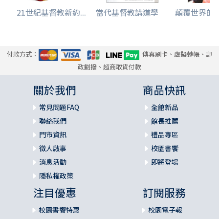
7.6. 彌迦書
21世紀基督教新約...
當代基督教講道學
顛覆世界的
7.6.1. 寫作背景
7.6.2. 主題信息
7.7. 那鴻書
7.7.1. 寫作背景
付款方式：
傳真刷卡、虛擬轉帳、郵
7.7.2. 主題信息
政劃撥、超商取貨付款
7.8. 哈巴谷書
7.8.1. 寫作背景
關於我們
商品快訊
7.8.2. 主題信息
7.9. 西番雅書
常見問題FAQ
全館新品
7.9.1. 寫作背景
聯絡我們
館長推薦
7.9.2. 主題信息
門市資訊
禮品專區
7.10. 哈該書
徵人啟事
校園書饗
7.10.1. 寫作背景
消息活動
即將登場
7.10.2. 主題信息
7.11. 撒迦利亞書
隱私權政策
7.11.1. 寫作背景
注目優惠
訂閱服務
7.11.2. 主題信息
7.12. 瑪拉基書
校園書饗特惠
校園電子報
7.12.1. 寫作背景