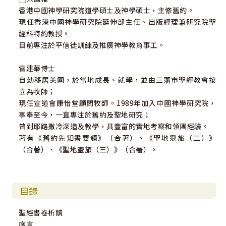
香港中國神學研究院道學碩士及神學碩士，主修舊約。
現任香港中國神學研究院延伸部主任、出版經理兼研究院聖
經科特約教授。
目前專注於平信徒訓練及推廣神學教育事工。
雷建華博士
自幼移居美國，於當地成長、就學，並由三藩市聖經教會按
立為牧師；
現任宣道會康怡堂顧問牧師。1989年加入中國神學研究院，
事奉至今，一直專注於舊約及聖地研究；
曾到耶路撒冷深造及教學，具豐富的實地考察和領團經驗。
著有《舊約先知書要領》（合著）、《聖地靈旅（二）》
（合著）、《聖地靈旅（三）》（合著）。
目錄
聖經書卷析讀
序言