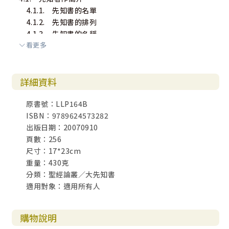
4.1.1. 先知書的名單
4.1.2. 先知書的排列
4.1.3. 先知書的名稱
看更多
4.2. 先知書的形成
4.2.1. 編修的痕迹
4.2.2. 成書過程
詳細資料
第五章 先知書的解釋
原書號：LLP164B
5.1. 內容類別
ISBN：9789624573282
5.1.1. 標題的類型
出版日期：20070910
5.1.2. 內容形式
頁數：256
5.1.3. 小結
尺寸：17*23cm
5.2. 格式類型
重量：430克
5.2.1. 敘事形式
分類：聖經論叢／大先知書
5.2.2. 說話形式
適用對象：適用所有人
5.2.3. 小結
5.3. 解釋要訣
5.3.1. 歷史背景
購物說明
5.3.2. 明確的段落