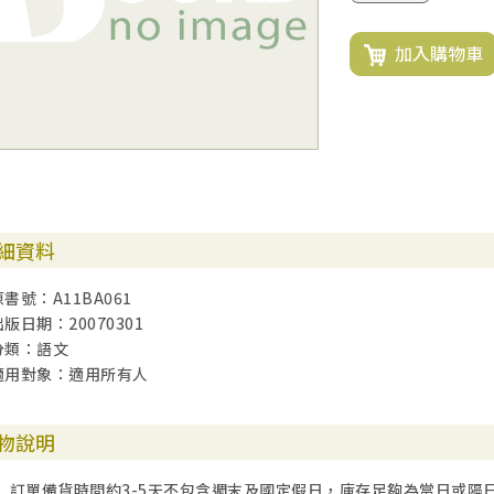
加入購物車
細資料
原書號：A11BA061
出版日期：20070301
分類：語文
適用對象：適用所有人
物說明
訂單備貨時間約3-5天不包含週末及國定假日，庫存足夠為當日或隔