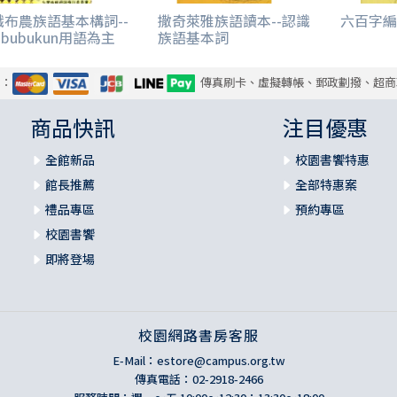
識布農族語基本構詞--
撒奇萊雅族語讀本--認識
六百字編
sbubukun用語為主
族語基本詞
式：
傳真刷卡、虛擬轉帳、郵政劃撥、超商
商品快訊
注目優惠
全館新品
校園書饗特惠
館長推薦
全部特惠案
禮品專區
預約專區
校園書饗
即將登場
校園網路書房客服
E-Mail：
estore@campus.org.tw
傳真電話：02-2918-2466