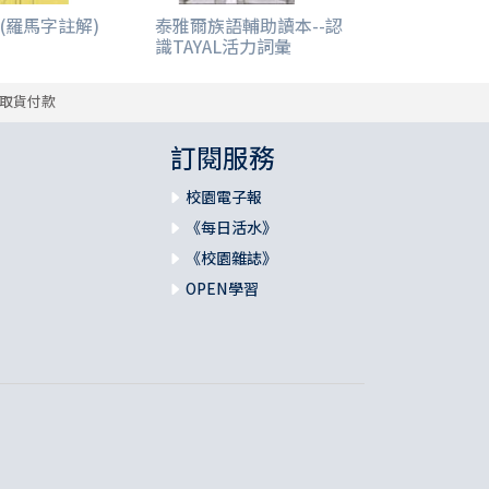
(羅馬字註解)
泰雅爾族語輔助讀本--認
識TAYAL活力詞彙
取貨付款
訂閱服務
校園電子報
《每日活水》
《校園雜誌》
OPEN學習