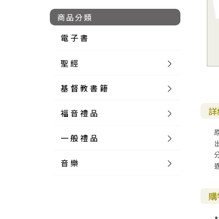
商品分類
電 子 書
聖 經
基 督 教 書 籍
新 舊 約 聖 經
詳
福 音 禮 品
簡 體 聖 經
聖 經 論 叢
和 合 本
一 般 禮 品
英 文 聖 經
神 學 類
福 音 飾 品 配 件
和 合 本 標 點
參 考 書 工 具 書
音 樂
外 文 聖 經
實 踐 神 學
福 音 家 飾 用 品
一 般 卡 片
新 標 點 和 合 本
K J V
摩 西 五 經
系 統 神 學
福 音 項 鍊
讀 經 法
中 外 文 聖 經
教 會 歷 史
福 音 生 活 雜 貨
一 般 文 具
詩 本 樂 譜
和 合 本 修 訂 版
E S V
歷 史 書
神 、 創 造
宣 教 差 傳
福 音 耳 環 / 耳 夾
福 音 桌 飾 品
萬 用 卡
釋 經 法
創 世 記
購
註 釋 本 聖 經
生 命 造 就
福 音 食 器 廚 房
食 器 廚 房
C D
現 代 中 文 譯 本
G N B
和 合 本 / N I V
舊 約 註 釋
基 督
社 會 參 與
歷 史
福 音 手 環 / 手 鍊
福 音 布 軸 掛 畫
福 音 服 飾 布 品
貼 紙
日 記 . 筆 記
音 樂 叢 書
聖 經 概 論
出 埃 及 記
約 書 亞 記