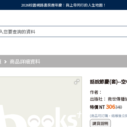
2026校園網路書房週年慶：與上帝同行的人生地圖！
頁
商品詳細資料
話說節慶(套)--
作者：
出版社：
救世傳播
306
特價 NT
340
(商品可訂購，結帳後立
調貨說明