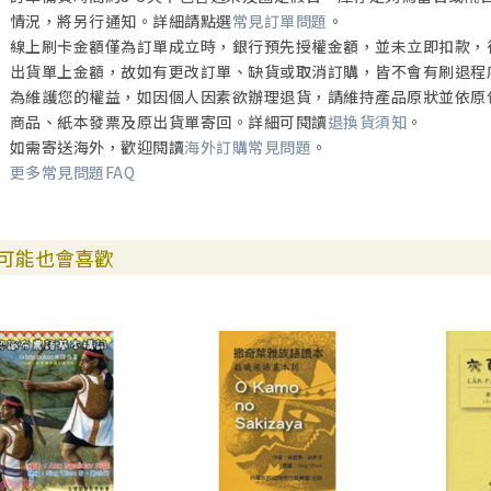
情況，將另行通知。詳細請點選
常見訂單問題
。
線上刷卡金額僅為訂單成立時，銀行預先授權金額，並未立即扣款，
出貨單上金額，故如有更改訂單、缺貨或取消訂購，皆不會有刷退程
為維護您的權益，如因個人因素欲辦理退貨，請維持產品原狀並依原
商品、紙本發票及原出貨單寄回。詳細可閱讀
退換貨須知
。
如需寄送海外，歡迎閱讀
海外訂購常見問題
。
更多常見問題FAQ
可能也會喜歡