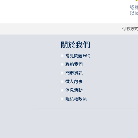
其 他 中 外 文 聖 經
新 約 歷 史 書
青 少 年
靈 恩
研 經 材 料
詩 、 散 文
福 音 包 裝 用 品
聖 經 故 事
約 拿 書
約 翰 福 音
加 拉 太 書
雅 各 書
啟 示 錄
信 徒 神 學
認
福 音 明 信 片 . 書 籤
以i
成 人
教 育
兒 童 教 材
劇 本 遊 戲
福 音 文 具 雜 貨
聖 經 神 學
彌 迦 書
以 弗 所 書
彼 得 前 書
使 徒 行 傳
靈 界
福 音 季 節 卡
付款方
職 業
文 字 工 作
青 少 年 教 材
兒 童 故 事 C D
偽 經 次 經
那 鴻 書
腓 立 比 書
彼 得 後 書
福 音 小 禮 卡
關於我們
特 殊 問 題
小 組 教 會
幼 稚 教 材
畫 冊
哈 巴 谷 書
歌 羅 西 書
約 翰 壹 、 貳 、 參 書
其 他 福 音 卡 片
常見問題FAQ
生 活 教 導
成 人 教 材
西 番 雅 書
帖 撒 羅 尼 迦 前 後
猶 大 書
聯絡我們
門市資訊
主 日 學 教 材
哈 該 書
提 摩 太 前 後
徵人啟事
消息活動
歸 納 法 研 經
撒 迦 利 亞 書
提 多 書
隱私權政策
紙 品
瑪 拉 基 書
腓 利 門 書
教 牧 書 信