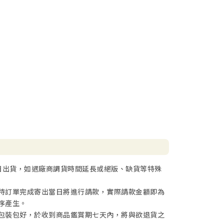
日出貨，如遇廠商調貨時間延長或絕版、缺貨等特殊
待訂單完成寄出當日將進行請款，實際請款金額即為
序產生。
包裝包好，於收到商品鑑賞期七天內，將與欲退貨之