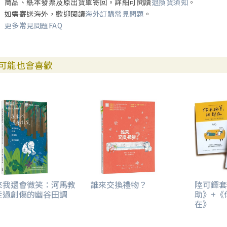
商品、紙本發票及原出貨單寄回。詳細可閱讀
退換貨須知
。
如需寄送海外，歡迎閱讀
海外訂購常見問題
。
更多常見問題FAQ
可能也會喜歡
來我還會微笑：河馬教
誰來交換禮物？
陸可鐸套
走過創傷的幽谷田調
助》+《
在》