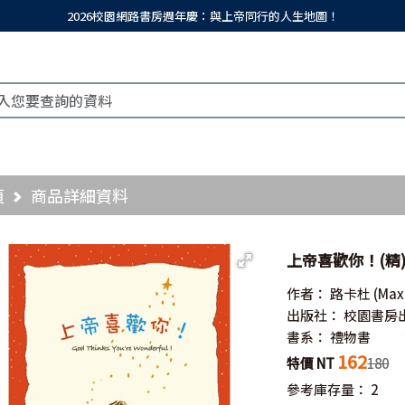
2026校園網路書房週年慶：與上帝同行的人生地圖！
頁
商品詳細資料
上帝喜歡你！(精)／Go
作者：
路卡杜
(Max
出版社：
校園書房
書系：
禮物書
162
特價 NT
180
參考庫存量：
2