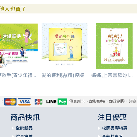
他人也買了
歌手(青少年禮...
愛的便利貼(精)停版
媽媽,上帝喜歡妳!...
式：
傳真刷卡、虛擬轉帳、郵政劃撥、超商
商品快訊
注目優惠
全館新品
校園書饗特惠
館長推薦
全部特惠案