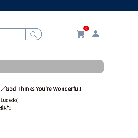
0
d Thinks You're Wonderful!
 Lucado)
出版社