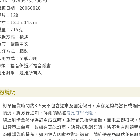
SBN：9789575879679
出版日期：20060828
頁數：128
寸：12.1 x 14.cm
重量：215克
排版方式：橫排
語言：繁體中文
裝訂方式：精裝
印刷方式：全彩印刷
分類：福音佈道／福音叢書
適用對象：適用所有人
物說明
訂單備貨時間約3-5天不包含週末及國定假日，庫存足夠為當日或隔
情況，將另行通知。詳細請點選
常見訂單問題
。
線上刷卡金額僅為訂單成立時，銀行預先授權金額，並未立即扣款，
出貨單上金額，故如有更改訂單、缺貨或取消訂購，皆不會有刷退程
為維護您的權益，如因個人因素欲辦理退貨，請維持產品原狀並依原