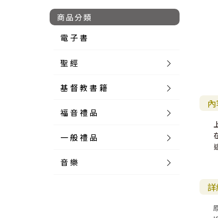
商品分類
電 子 書
聖 經
基 督 教 書 籍
新 舊 約 聖 經
內
福 音 禮 品
簡 體 聖 經
聖 經 論 叢
和 合 本
一 般 禮 品
英 文 聖 經
神 學 類
福 音 飾 品 配 件
和 合 本 標 點
參 考 書 工 具 書
音 樂
外 文 聖 經
實 踐 神 學
福 音 家 飾 用 品
一 般 卡 片
新 標 點 和 合 本
K J V
摩 西 五 經
系 統 神 學
福 音 項 鍊
讀 經 法
詳
中 外 文 聖 經
教 會 歷 史
福 音 生 活 雜 貨
一 般 文 具
詩 本 樂 譜
和 合 本 修 訂 版
E S V
歷 史 書
神 、 創 造
宣 教 差 傳
福 音 耳 環 / 耳 夾
福 音 桌 飾 品
萬 用 卡
釋 經 法
創 世 記
註 釋 本 聖 經
生 命 造 就
福 音 食 器 廚 房
食 器 廚 房
C D
現 代 中 文 譯 本
G N B
和 合 本 / N I V
舊 約 註 釋
基 督
社 會 參 與
歷 史
福 音 手 環 / 手 鍊
福 音 布 軸 掛 畫
福 音 服 飾 布 品
貼 紙
日 記 . 筆 記
音 樂 叢 書
聖 經 概 論
出 埃 及 記
約 書 亞 記