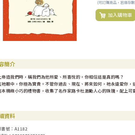
(可訂購商品，若庫存
加入購物車
容簡介
上帝造我們時，稱我們為他所愛、所喜悅的。你相信這是真的嗎？
在祂眼中，你極為寶貴。不管你過去、現在、將來如何，祂永遠愛你，
這本精緻小巧的禮物書，收集了名作家路卡杜激勵人心的珠璣，配上可
細資料
原書號：A1182