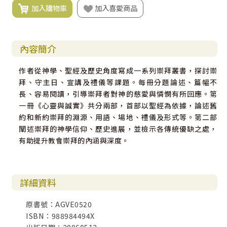
加入購物車
加入喜愛商品
內容簡介
作者從神學、聖經及歷史角度寫成一系列崇拜叢書，探討崇
拜、守主日、宣講及禮儀等課題。每冊分題論述、篇幅不
長、容易閱讀，引導崇拜者對神的慈愛與憐憫有所回應。第
一冊《心靈與誠實》共分兩部，首部以聖經為依據，論述舊
約和新約崇拜的淵源、用語、場地、禮儀及形式等。第二部
闡述崇拜的神學信仰、歷史進展，並檢示各傳統優缺之處，
有助提升教會崇拜的內涵與深度。
詳細資料
原書號：AGVE0520
ISBN：988984494X