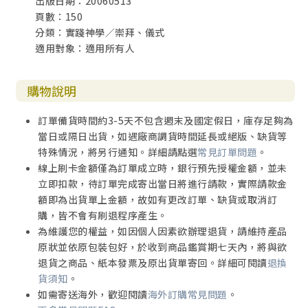
出版日期：20060513
頁數：150
分類：實踐神學／崇拜、儀式
適用對象：適用所有人
購物說明
訂單備貨時間約3-5天不包含週末及國定假日，庫存足夠為
當日或隔日出貨，如遇廠商調貨時間延長或絕版、缺貨等
特殊情況，將另行通知。詳細請點選
常見訂單問題
。
線上刷卡金額僅為訂單成立時，銀行預先授權金額，並未
立即扣款，待訂單完成寄出當日將進行請款，實際請款金
額即為出貨單上金額，故如有更改訂單、缺貨或取消訂
購，皆不會有刷退程序產生。
為維護您的權益，如因個人因素欲辦理退貨，請維持產品
原狀並依原包裝包好，於收到商品鑑賞期七天內，將與欲
退貨之商品、紙本發票及原出貨單寄回。詳細可閱讀
退換
貨須知
。
如需寄送海外，歡迎閱讀
海外訂購常見問題
。