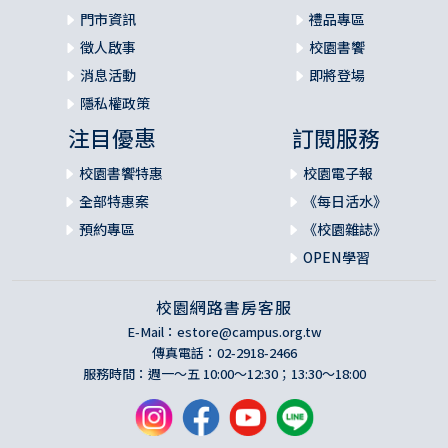
門市資訊
禮品專區
徵人啟事
校園書饗
消息活動
即將登場
隱私權政策
注目優惠
訂閱服務
校園書饗特惠
校園電子報
全部特惠案
《每日活水》
預約專區
《校園雜誌》
OPEN學習
校園網路書房客服
E-Mail：
estore@campus.org.tw
傳真電話：02-2918-2466
服務時間：週一～五 10:00～12:30；13:30～18:00