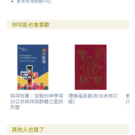
更多常見問題FAQ
你可能也會喜歡
崇拜牧養：從聖約神學探
禮儀福音書(和合本修訂
教
討公共崇拜與群體之愛的
版)
(華
形塑
其他人也買了