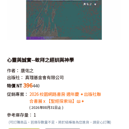
心靈與誠實--敬拜之經訓與神學
作者：
唐佑之
出版社：
真理基金會有限公司
396
特價 NT
440
促銷專案：
2026 校園網路書房 週年慶 ✦出版社聯
合書展 x 【聖經探索站】📖✦
( 2026年08月31日止 )
參考庫存量：
1
(可訂購商品，若庫存數量不足，將於結帳後為您進貨，請安心訂購)