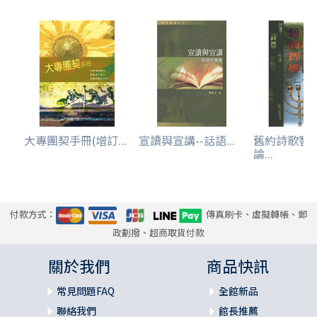
大專團契手冊(增訂...
宣讀與宣講--話語...
舊約詩歌智
論...
付款方式：
傳真刷卡、虛擬轉帳、郵
政劃撥、超商取貨付款
關於我們
商品快訊
常見問題FAQ
全館新品
聯絡我們
館長推薦