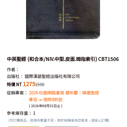
中英聖經 (和合本/NIV.中型.皮面.姆指索引) CBT1506
作者：
出版社：
國際漢語聖經出版社有限公司
1275
特價 NT
1500
促銷專案：
2026 校園網路書房 週年慶｜精選聖經
專區 📣 限時8折起
( 2026年08月31日止 )
參考庫存量：
1
(可訂購商品，若庫存數量不足，將於結帳後為您進貨，請安心訂購)