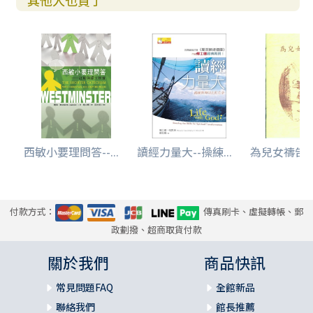
其他人也買了
西敏小要理問答--...
讀經力量大--操練...
為兒女禱告文
付款方式：
傳真刷卡、虛擬轉帳、郵
政劃撥、超商取貨付款
關於我們
商品快訊
常見問題FAQ
全館新品
聯絡我們
館長推薦