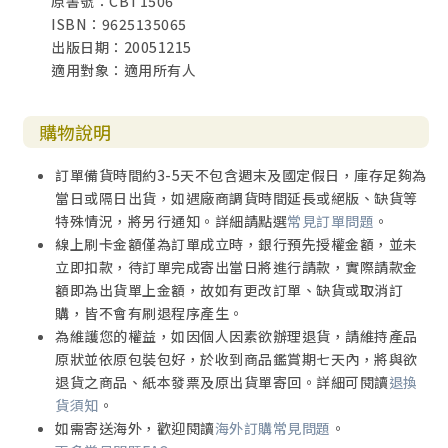
原書號：CBT1506
ISBN：9625135065
出版日期：20051215
適用對象：適用所有人
購物說明
訂單備貨時間約3-5天不包含週末及國定假日，庫存足夠為
當日或隔日出貨，如遇廠商調貨時間延長或絕版、缺貨等
特殊情況，將另行通知。詳細請點選
常見訂單問題
。
線上刷卡金額僅為訂單成立時，銀行預先授權金額，並未
立即扣款，待訂單完成寄出當日將進行請款，實際請款金
額即為出貨單上金額，故如有更改訂單、缺貨或取消訂
購，皆不會有刷退程序產生。
為維護您的權益，如因個人因素欲辦理退貨，請維持產品
原狀並依原包裝包好，於收到商品鑑賞期七天內，將與欲
退貨之商品、紙本發票及原出貨單寄回。詳細可閱讀
退換
貨須知
。
如需寄送海外，歡迎閱讀
海外訂購常見問題
。