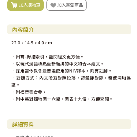
加入購物車
加入喜愛商品
內容簡介
22.0 x 14.5 x 4.0 cm
．附有-拇指索引，翻閱經文更方便。
．以現代漢語標點重新編排的中文和合本經文。
．採用當今教會最普遍使用的NIV譯本，附有註腳。
．對照方式：內文段落對照段落，詩體節對節，務使清晰易
讀。
．附福音書合參。
．附中英對照地圖十六幅，圖表十九個，方便查閱。
詳細資料