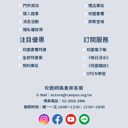
門市資訊
禮品專區
徵人啟事
校園書饗
消息活動
即將登場
隱私權政策
注目優惠
訂閱服務
校園書饗特惠
校園電子報
全部特惠案
《每日活水》
預約專區
《校園雜誌》
OPEN學習
校園網路書房客服
E-Mail：
estore@campus.org.tw
傳真電話：02-2918-2466
服務時間：週一～五 10:00～12:30；13:30～18:00