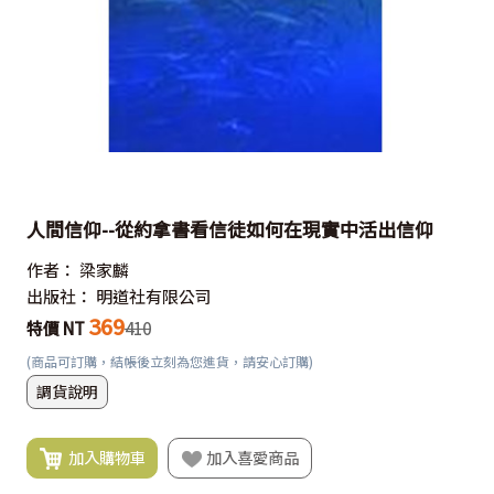
人間信仰--從約拿書看信徒如何在現實中活出信仰
作者：
梁家麟
出版社：
明道社有限公司
369
特價 NT
410
(商品可訂購，結帳後立刻為您進貨，請安心訂購)
調貨說明
加入購物車
加入喜愛商品