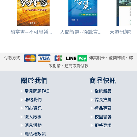
約拿書--不可思議...
人間智慧--從箴言...
天道研經導讀-
付款方式：
傳真刷卡、虛擬轉帳、郵
政劃撥、超商取貨付款
關於我們
商品快訊
常見問題FAQ
全館新品
聯絡我們
館長推薦
門市資訊
禮品專區
徵人啟事
校園書饗
消息活動
即將登場
隱私權政策