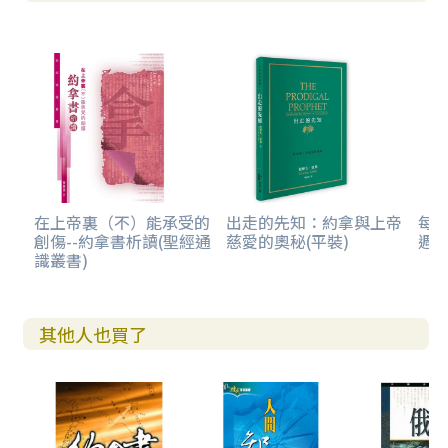
在上帝裏（不）能承受的
出走的先知：約拿與上帝
每日
創傷--約拿書析讀(聖經通
慈愛的奧秘(平裝)
週)
識叢書)
其他人也買了