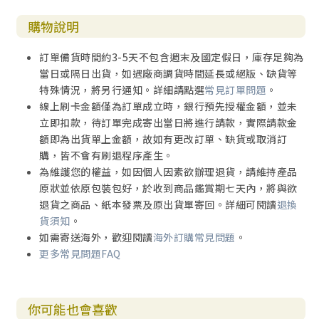
購物說明
訂單備貨時間約3-5天不包含週末及國定假日，庫存足夠為
當日或隔日出貨，如遇廠商調貨時間延長或絕版、缺貨等
特殊情況，將另行通知。詳細請點選
常見訂單問題
。
線上刷卡金額僅為訂單成立時，銀行預先授權金額，並未
立即扣款，待訂單完成寄出當日將進行請款，實際請款金
額即為出貨單上金額，故如有更改訂單、缺貨或取消訂
購，皆不會有刷退程序產生。
為維護您的權益，如因個人因素欲辦理退貨，請維持產品
原狀並依原包裝包好，於收到商品鑑賞期七天內，將與欲
退貨之商品、紙本發票及原出貨單寄回。詳細可閱讀
退換
貨須知
。
如需寄送海外，歡迎閱讀
海外訂購常見問題
。
更多常見問題FAQ
你可能也會喜歡