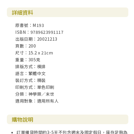
詳細資料
原書號：M193
ISBN：9789623991117
出版日期：20021213
頁數：200
尺寸：15.2 x 21cm
重量：305克
排版方式：橫排
語言：繁體中文
裝訂方式：精裝
印刷方式：單色印刷
分類：神學類／末世
適用對象：適用所有人
購物說明
訂單備貨時間約3-5天不包含週末及國定假日，庫存足夠為