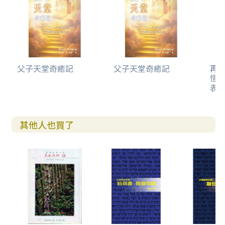
父子天堂奇癒記
父子天堂奇癒記
再
恆
表
其他人也買了