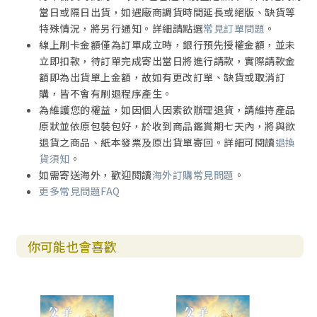
當日或隔日出貨，如遇廠商調貨時間延長或絕版、缺貨等
特殊情況，將另行通知。詳細請點選
常見訂單問題
。
線上刷卡金額僅為訂單成立時，銀行預先授權金額，並未
立即扣款，待訂單完成寄出當日將進行請款，實際請款金
額即為出貨單上金額，故如有更改訂單、缺貨或取消訂
購，皆不會有刷退程序產生。
為維護您的權益，如因個人因素欲辦理退貨，請維持產品
原狀並依原包裝包好，於收到商品鑑賞期七天內，將與欲
退貨之商品、紙本發票及原出貨單寄回。詳細可閱讀
退換
貨須知
。
如需寄送海外，歡迎閱讀
海外訂購常見問題
。
更多常見問題FAQ
你可能也會喜歡