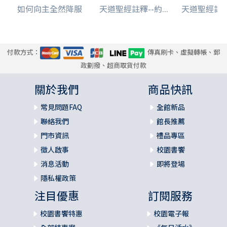
如何向主全然降服
天道聖經註釋--約...
天道聖經註釋-
付款方式：
傳真刷卡、虛擬轉帳、郵
政劃撥、超商取貨付款
關於我們
商品快訊
常見問題FAQ
全館新品
聯絡我們
館長推薦
門市資訊
禮品專區
徵人啟事
校園書饗
消息活動
即將登場
隱私權政策
注目優惠
訂閱服務
校園書饗特惠
校園電子報