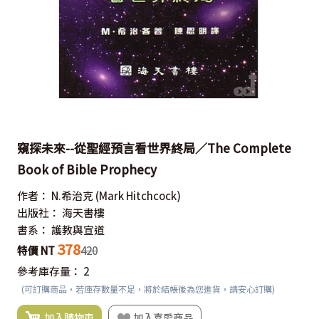
窺探未來--從聖經預言看世界終局／The Complete
Book of Bible Prophecy
作者：
N.希治克
(Mark Hitchcock)
出版社：
海天書樓
書系：
護教與宣道
378
特價 NT
420
參考庫存量：
2
(可訂購商品，若庫存數量不足，將於結帳後為您進貨，請安心訂購)
加入購物車
加入喜愛商品