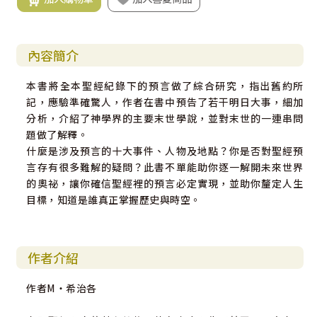
內容簡介
本書將全本聖經紀錄下的預言做了綜合研究，指出舊約所
記，應驗準確驚人，作者在書中預告了若干明日大事，細加
分析，介紹了神學界的主要末世學說，並對末世的一連串問
題做了解釋。
什麼是涉及預言的十大事件、人物及地點？你是否對聖經預
言存有很多難解的疑問？此書不單能助你逐一解開未來世界
的奧祕，讓你確信聖經裡的預言必定實現，並助你釐定人生
目標，知道是誰真正掌握歷史與時空。
作者介紹
作者M‧希治各