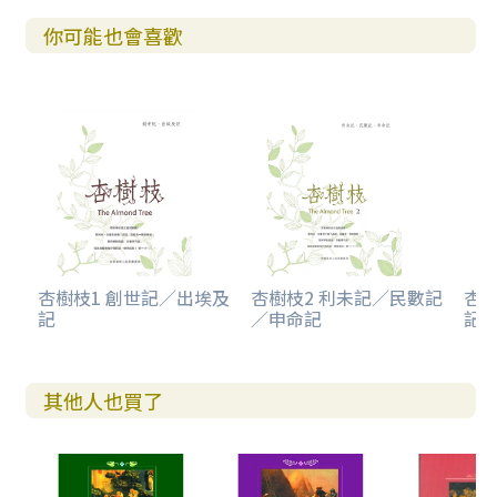
你可能也會喜歡
杏樹枝1 創世記／出埃及
杏樹枝2 利未記／民數記
杏樹
記
／申命記
記/
其他人也買了