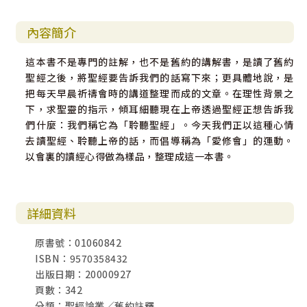
內容簡介
這本書不是專門的註解，也不是舊約的講解書，是讀了舊約
聖經之後，將聖經要告訴我們的話寫下來；更具體地說，是
把每天早晨祈禱會時的講道整理而成的文章。在理性背景之
下，求聖靈的指示，傾耳細聽現在上帝透過聖經正想告訴我
們什麼：我們稱它為「聆聽聖經」。今天我們正以這種心情
去讀聖經、聆聽上帝的話，而倡導稱為「愛修會」的運動。
以會裏的讀經心得做為樣品，整理成這一本書。
詳細資料
原書號：01060842
ISBN：9570358432
出版日期：20000927
頁數：342
分類：聖經論叢／舊約註釋