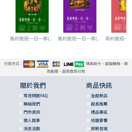
舊約聖經一日一章(...
舊約聖經一日一章(...
新約聖經一日一
付款方式：
傳真刷卡、虛擬轉帳、郵
政劃撥、超商取貨付款
關於我們
商品快訊
常見問題FAQ
全館新品
聯絡我們
館長推薦
門市資訊
禮品專區
徵人啟事
校園書饗
消息活動
即將登場