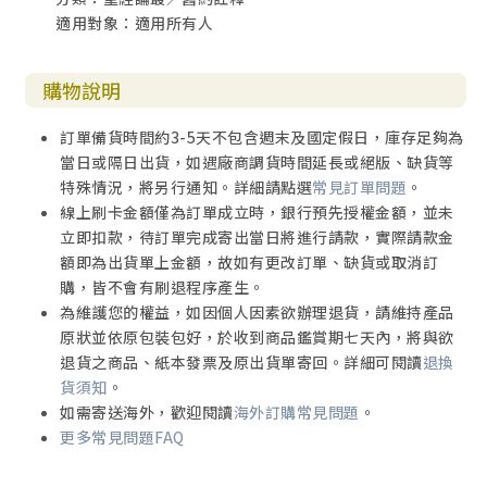
適用對象：適用所有人
購物說明
訂單備貨時間約3-5天不包含週末及國定假日，庫存足夠為
當日或隔日出貨，如遇廠商調貨時間延長或絕版、缺貨等
特殊情況，將另行通知。詳細請點選
常見訂單問題
。
線上刷卡金額僅為訂單成立時，銀行預先授權金額，並未
立即扣款，待訂單完成寄出當日將進行請款，實際請款金
額即為出貨單上金額，故如有更改訂單、缺貨或取消訂
購，皆不會有刷退程序產生。
為維護您的權益，如因個人因素欲辦理退貨，請維持產品
原狀並依原包裝包好，於收到商品鑑賞期七天內，將與欲
退貨之商品、紙本發票及原出貨單寄回。詳細可閱讀
退換
貨須知
。
如需寄送海外，歡迎閱讀
海外訂購常見問題
。
更多常見問題FAQ