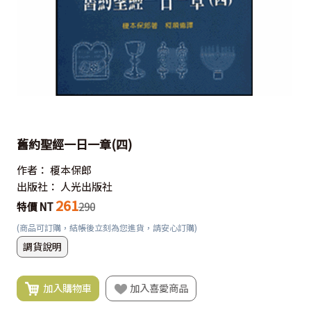
舊約聖經一日一章(四)
作者：
榎本保郎
出版社：
人光出版社
261
特價 NT
290
(商品可訂購，結帳後立刻為您進貨，請安心訂購)
調貨說明
加入購物車
加入喜愛商品