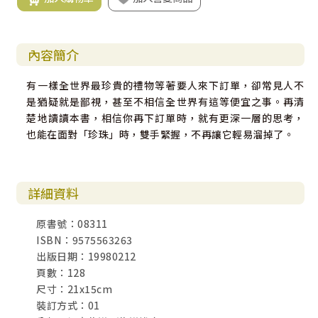
內容簡介
有一樣全世界最珍貴的禮物等著要人來下訂單，卻常見人不
是猶疑就是鄙視，甚至不相信全世界有這等便宜之事。再清
楚地讀讀本書，相信你再下訂單時，就有更深一層的思考，
也能在面對「珍珠」時，雙手緊握，不再讓它輕易溜掉了。
詳細資料
原書號：08311
ISBN：9575563263
出版日期：19980212
頁數：128
尺寸：21x15cm
裝訂方式：01