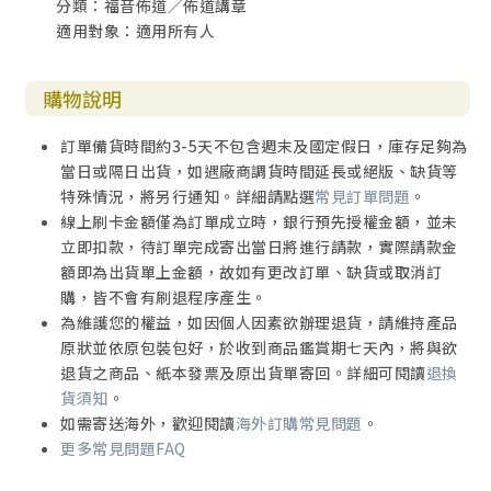
分類：福音佈道／佈道講章
適用對象：適用所有人
購物說明
訂單備貨時間約3-5天不包含週末及國定假日，庫存足夠為
當日或隔日出貨，如遇廠商調貨時間延長或絕版、缺貨等
特殊情況，將另行通知。詳細請點選
常見訂單問題
。
線上刷卡金額僅為訂單成立時，銀行預先授權金額，並未
立即扣款，待訂單完成寄出當日將進行請款，實際請款金
額即為出貨單上金額，故如有更改訂單、缺貨或取消訂
購，皆不會有刷退程序產生。
為維護您的權益，如因個人因素欲辦理退貨，請維持產品
原狀並依原包裝包好，於收到商品鑑賞期七天內，將與欲
退貨之商品、紙本發票及原出貨單寄回。詳細可閱讀
退換
貨須知
。
如需寄送海外，歡迎閱讀
海外訂購常見問題
。
更多常見問題FAQ