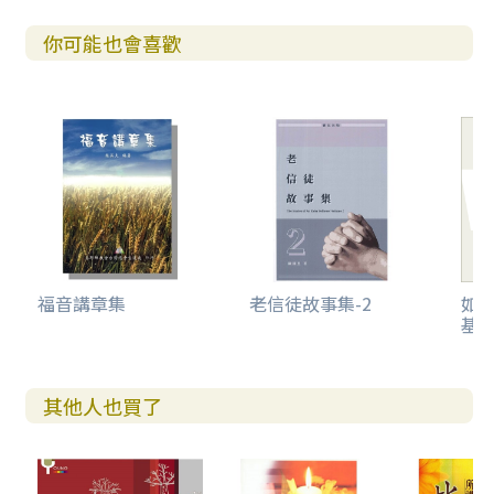
你可能也會喜歡
福音講章集
老信徒故事集-2
如
基
其他人也買了