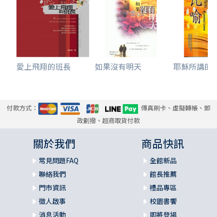
愛上飛翔的班長
如果沒有明天
耶穌所講的比喻
付款方式：
傳真刷卡、虛擬轉帳、郵
政劃撥、超商取貨付款
關於我們
商品快訊
常見問題FAQ
全館新品
聯絡我們
館長推薦
門市資訊
禮品專區
徵人啟事
校園書饗
消息活動
即將登場