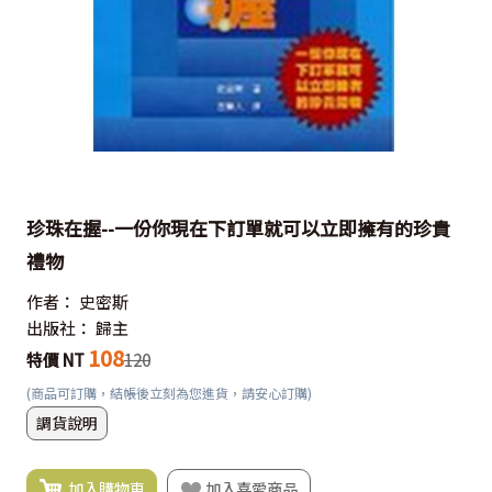
珍珠在握--一份你現在下訂單就可以立即擁有的珍貴
禮物
作者：
史密斯
出版社：
歸主
108
特價 NT
120
(商品可訂購，結帳後立刻為您進貨，請安心訂購)
調貨說明
加入購物車
加入喜愛商品