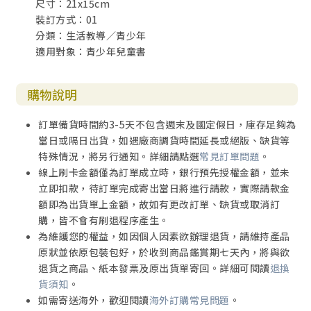
尺寸：21x15cm
裝訂方式：01
分類：生活教導／青少年
適用對象：青少年兒童書
購物說明
訂單備貨時間約3-5天不包含週末及國定假日，庫存足夠為
當日或隔日出貨，如遇廠商調貨時間延長或絕版、缺貨等
特殊情況，將另行通知。詳細請點選
常見訂單問題
。
線上刷卡金額僅為訂單成立時，銀行預先授權金額，並未
立即扣款，待訂單完成寄出當日將進行請款，實際請款金
額即為出貨單上金額，故如有更改訂單、缺貨或取消訂
購，皆不會有刷退程序產生。
為維護您的權益，如因個人因素欲辦理退貨，請維持產品
原狀並依原包裝包好，於收到商品鑑賞期七天內，將與欲
退貨之商品、紙本發票及原出貨單寄回。詳細可閱讀
退換
貨須知
。
如需寄送海外，歡迎閱讀
海外訂購常見問題
。