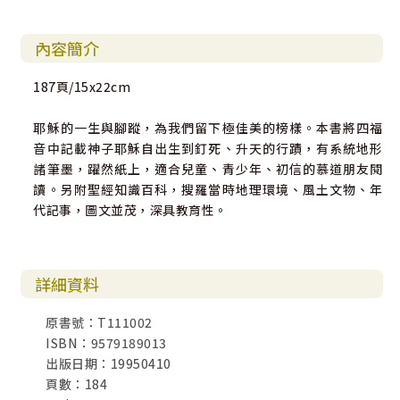
內容簡介
187頁/15x22cm
耶穌的一生與腳蹤，為我們留下極佳美的榜樣。本書將四福
音中記載神子耶穌自出生到釘死、升天的行蹟，有系統地形
諸筆墨，躍然紙上，適合兒童、青少年、初信的慕道朋友閱
讀。另附聖經知識百科，搜羅當時地理環境、風土文物、年
代記事，圖文並茂，深具教育性。
詳細資料
原書號：T111002
ISBN：9579189013
出版日期：19950410
頁數：184