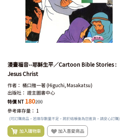
漫畫福音--耶穌生平／Cartoon Bible Stories :
Jesus Christ
作者：
桶口雃一著
(Higuchi, Masakatsu)
出版社：
證主圖書中心
180
特價 NT
200
參考庫存量：
1
(可訂購商品，若庫存數量不足，將於結帳後為您進貨，請安心訂購)
加入購物車
加入喜愛商品