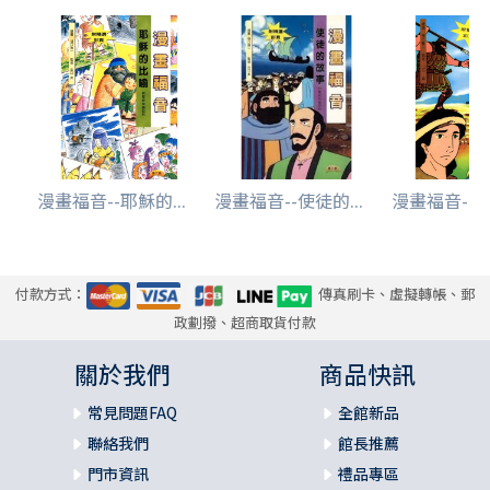
漫畫福音--耶穌的...
漫畫福音--使徒的...
漫畫福音--大衛
付款方式：
傳真刷卡、虛擬轉帳、郵
政劃撥、超商取貨付款
關於我們
商品快訊
常見問題FAQ
全館新品
聯絡我們
館長推薦
門市資訊
禮品專區