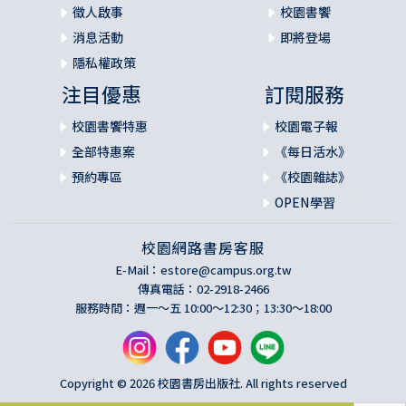
徵人啟事
校園書饗
消息活動
即將登場
隱私權政策
注目優惠
訂閱服務
校園書饗特惠
校園電子報
全部特惠案
《每日活水》
預約專區
《校園雜誌》
OPEN學習
校園網路書房客服
E-Mail：
estore@campus.org.tw
傳真電話：02-2918-2466
服務時間：週一～五 10:00～12:30；13:30～18:00
Copyright © 2026 校園書房出版社. All rights reserved