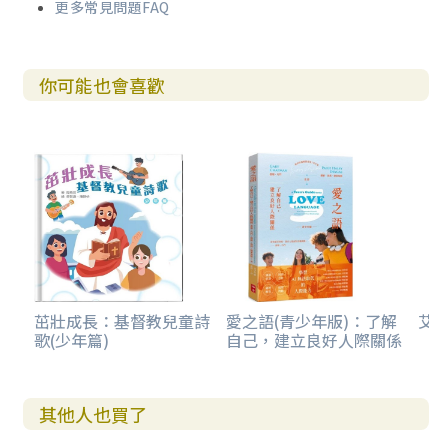
更多常見問題FAQ
你可能也會喜歡
茁壯成長：基督教兒童詩
愛之語(青少年版)：了解
艾克
歌(少年篇)
自己，建立良好人際關係
其他人也買了