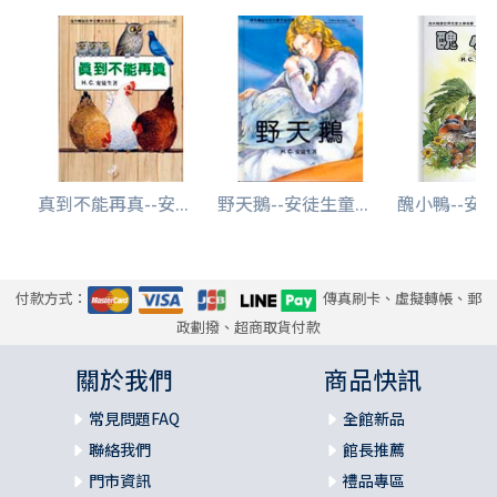
真到不能再真--安...
野天鵝--安徒生童...
醜小鴨--安徒
付款方式：
傳真刷卡、虛擬轉帳、郵
政劃撥、超商取貨付款
關於我們
商品快訊
常見問題FAQ
全館新品
聯絡我們
館長推薦
門市資訊
禮品專區