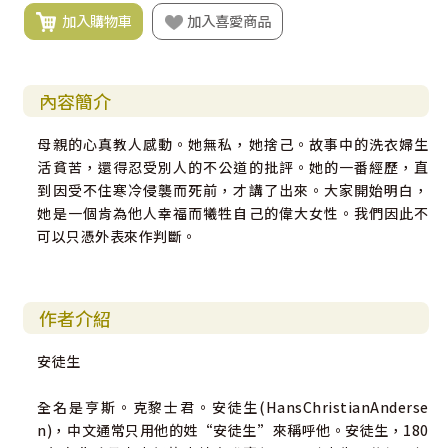
加入購物車
加入喜愛商品
內容簡介
母親的心真教人感動。她無私，她捨己。故事中的洗衣婦生
活貧苦，還得忍受別人的不公道的批評。她的一番經歷，直
到因受不住寒冷侵襲而死前，才講了出來。大家開始明白，
她是一個肯為他人幸福而犧牲自己的偉大女性。我們因此不
可以只憑外表來作判斷。
作者介紹
安徒生
全名是亨斯。克黎士君。安徒生(HansChristianAnderse
n)，中文通常只用他的姓“安徒生”來稱呼他。安徒生，180