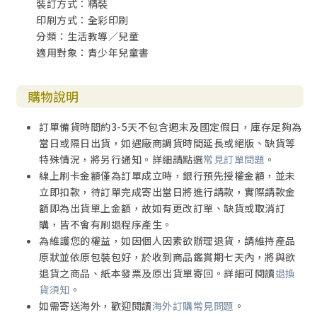
裝訂方式：精裝
印刷方式：全彩印刷
分類：生活教導／兒童
適用對象：青少年兒童書
購物說明
訂單備貨時間約3-5天不包含週末及國定假日，庫存足夠為
當日或隔日出貨，如遇廠商調貨時間延長或絕版、缺貨等
特殊情況，將另行通知。詳細請點選
常見訂單問題
。
線上刷卡金額僅為訂單成立時，銀行預先授權金額，並未
立即扣款，待訂單完成寄出當日將進行請款，實際請款金
額即為出貨單上金額，故如有更改訂單、缺貨或取消訂
購，皆不會有刷退程序產生。
為維護您的權益，如因個人因素欲辦理退貨，請維持產品
原狀並依原包裝包好，於收到商品鑑賞期七天內，將與欲
退貨之商品、紙本發票及原出貨單寄回。詳細可閱讀
退換
貨須知
。
如需寄送海外，歡迎閱讀
海外訂購常見問題
。