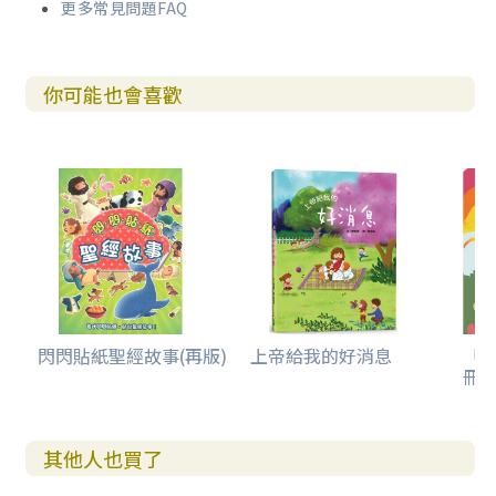
更多常見問題FAQ
你可能也會喜歡
閃閃貼紙聖經故事(再版)
上帝給我的好消息
「
冊(
其他人也買了