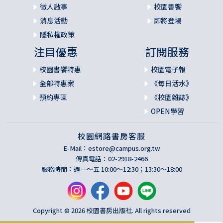
徵人啟事
校園書饗
消息活動
即將登場
隱私權政策
注目優惠
訂閱服務
校園書饗特惠
校園電子報
全部特惠案
《每日活水》
預約專區
《校園雜誌》
OPEN學習
校園網路書房客服
E-Mail：
estore@campus.org.tw
傳真電話：02-2918-2466
服務時間：週一～五 10:00～12:30；13:30～18:00
Copyright © 2026 校園書房出版社. All rights reserved