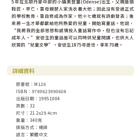
5年在北歐丹麥中部的小鎮奧登塞(Odense)出生，父親是個
鞋匠，早亡，靠母親替人家洗衣養大他；因此沒有受過正式
的學校教育，靠自修成為作家。他十七歲就有詩劇發表；後
來將一生才華都獻給他所熱愛的兒童，開始寫童話。他說，
“我將我的全部思想和感情投入童話寫作中，但也沒有忘記
成年人。”安徒生的童話是可以同時供兒童閱讀，也供大人
欣賞的“兒童文學”。安徒生1875年逝世，享年70歲。
詳細資料
原書號：M126
ISBN：9789623990608
出版日期：19951004
頁數：32
尺寸：21.2x29.4cm
重量：340克
排版方式：橫排
語言：繁體中文