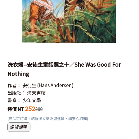
洗衣婦--安徒生童話選之十／She Was Good For
Nothing
作者：
安徒生
(Hans Andersen)
出版社：
海天書樓
書系：
少年文學
252
特價 NT
280
(商品可訂購，結帳後立刻為您進貨，請安心訂購)
調貨說明