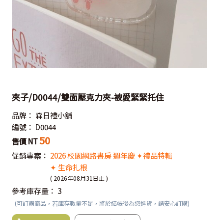
夾子/D0044/雙面壓克力夾-被愛緊緊托住
品牌：
森日禮小舖
編號：
D0044
50
售價 NT
促銷專案：
2026 校園網路書房 週年慶 ✦禮品特輯
✦ 生命扎根
( 2026年08月31日止 )
參考庫存量：
3
(可訂購商品，若庫存數量不足，將於結帳後為您進貨，請安心訂購)