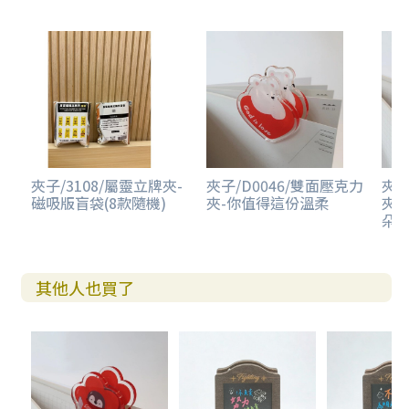
夾子/3108/屬靈立牌夾-
夾子/D0046/雙面壓克力
夾子
磁吸版盲袋(8款隨機)
夾-你值得這份溫柔
夾
朵
其他人也買了