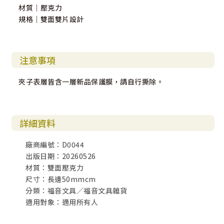
材質｜壓克力
規格｜雙面雙片設計
注意事項
夾子表層皆含一層新品保護膜，請自行撕除。
詳細資料
廠商編號：D0044
出版日期：20260526
材質：雙面壓克力
尺寸：長邊50mmcm
分類：福音文具／福音文具雜貨
適用對象：適用所有人