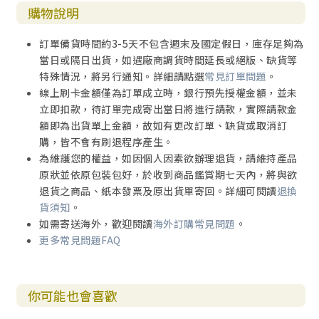
購物說明
訂單備貨時間約3-5天不包含週末及國定假日，庫存足夠為
當日或隔日出貨，如遇廠商調貨時間延長或絕版、缺貨等
特殊情況，將另行通知。詳細請點選
常見訂單問題
。
線上刷卡金額僅為訂單成立時，銀行預先授權金額，並未
立即扣款，待訂單完成寄出當日將進行請款，實際請款金
額即為出貨單上金額，故如有更改訂單、缺貨或取消訂
購，皆不會有刷退程序產生。
為維護您的權益，如因個人因素欲辦理退貨，請維持產品
原狀並依原包裝包好，於收到商品鑑賞期七天內，將與欲
退貨之商品、紙本發票及原出貨單寄回。詳細可閱讀
退換
貨須知
。
如需寄送海外，歡迎閱讀
海外訂購常見問題
。
更多常見問題FAQ
你可能也會喜歡