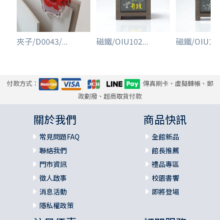
夾子/D0043/...
磁鐵/OIU102...
磁鐵/OIU101.
付款方式：
傳真刷卡、虛擬轉帳、郵
政劃撥、超商取貨付款
關於我們
商品快訊
常見問題FAQ
全館新品
聯絡我們
館長推薦
門市資訊
禮品專區
徵人啟事
校園書饗
消息活動
即將登場
隱私權政策