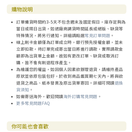
購物說明
訂單備貨時間約3-5天不包含週末及國定假日，庫存足夠為
當日或隔日出貨，如遇廠商調貨時間延長或絕版、缺貨等
特殊情況，將另行通知。詳細請點選
常見訂單問題
。
線上刷卡金額僅為訂單成立時，銀行預先授權金額，並未
立即扣款，待訂單完成寄出當日將進行請款，實際請款金
額即為出貨單上金額，故如有更改訂單、缺貨或取消訂
購，皆不會有刷退程序產生。
為維護您的權益，如因個人因素欲辦理退貨，請維持產品
原狀並依原包裝包好，於收到商品鑑賞期七天內，將與欲
退貨之商品、紙本發票及原出貨單寄回。詳細可閱讀
退換
貨須知
。
如需寄送海外，歡迎閱讀
海外訂購常見問題
。
更多常見問題FAQ
你可能也會喜歡