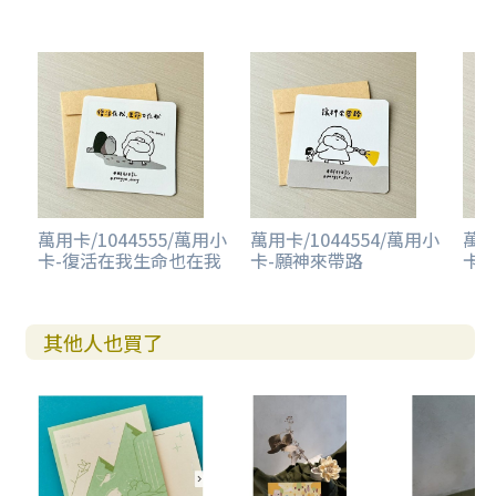
萬用卡/1044555/萬用小
萬用卡/1044554/萬用小
萬用
卡-復活在我生命也在我
卡-願神來帶路
卡
其他人也買了