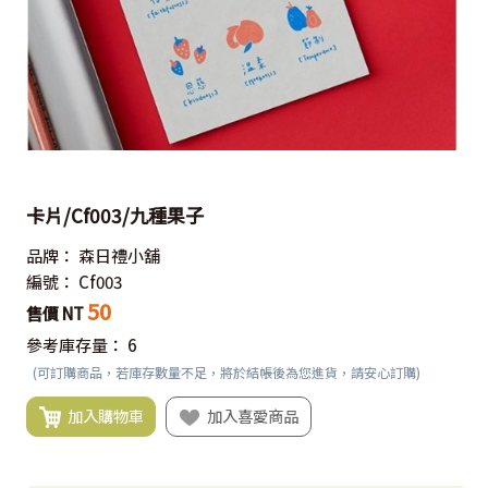
卡片/Cf003/九種果子
品牌：
森日禮小舖
編號：
Cf003
50
售價 NT
參考庫存量：
6
(可訂購商品，若庫存數量不足，將於結帳後為您進貨，請安心訂購)
加入購物車
加入喜愛商品