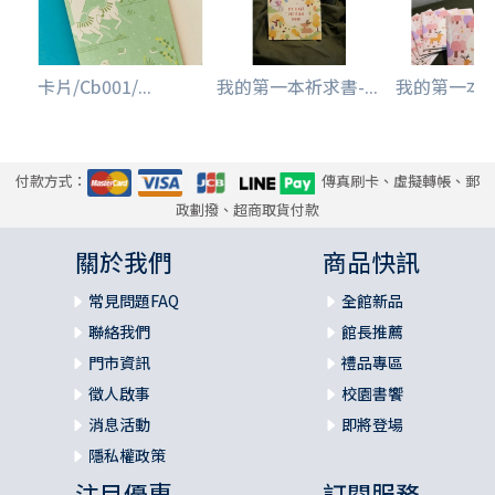
卡片/Cb001/...
我的第一本祈求書-...
我的第一本感謝
付款方式：
傳真刷卡、虛擬轉帳、郵
政劃撥、超商取貨付款
關於我們
商品快訊
常見問題FAQ
全館新品
聯絡我們
館長推薦
門市資訊
禮品專區
徵人啟事
校園書饗
消息活動
即將登場
隱私權政策
注目優惠
訂閱服務