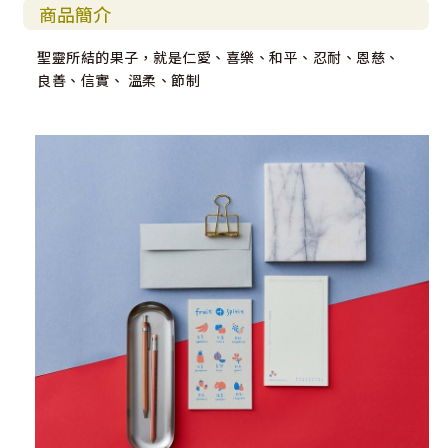
商品簡介
聖靈所結的果子，就是仁愛、喜樂、和平、忍耐、恩慈、
良善、信實、 溫柔、節制