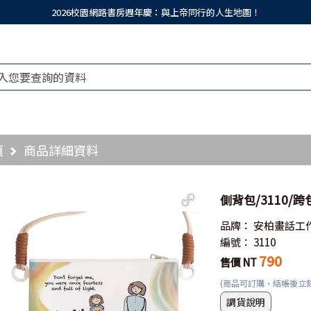
2026校園網路書房週年慶：與上帝同行的人生地圖！
頁
商品詳細資料
側背包/3110/
品牌：
安柏畫話工
編號：
3110
790
售價 NT
(商品可訂購，結帳後立
調貨說明