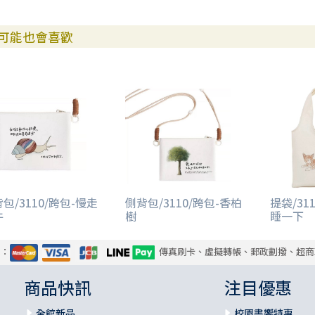
可能也會喜歡
包/3110/跨包-慢走
側背包/3110/跨包-香柏
提袋/31
牛
樹
睡一下
式：
傳真刷卡、虛擬轉帳、郵政劃撥、超商
商品快訊
注目優惠
全館新品
校園書饗特惠