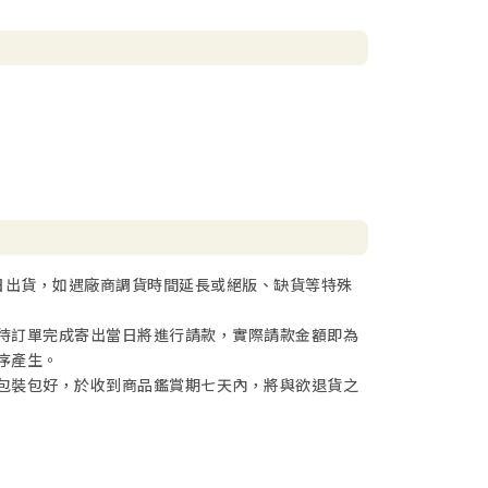
日出貨，如遇廠商調貨時間延長或絕版、缺貨等特殊
待訂單完成寄出當日將進行請款，實際請款金額即為
序產生。
包裝包好，於收到商品鑑賞期七天內，將與欲退貨之