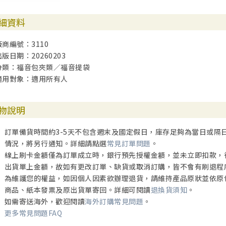
細資料
廠商編號：3110
出版日期：20260203
分類：福音包夾類／福音提袋
適用對象：適用所有人
物說明
訂單備貨時間約3-5天不包含週末及國定假日，庫存足夠為當日或隔
情況，將另行通知。詳細請點選
常見訂單問題
。
線上刷卡金額僅為訂單成立時，銀行預先授權金額，並未立即扣款，
出貨單上金額，故如有更改訂單、缺貨或取消訂購，皆不會有刷退程
為維護您的權益，如因個人因素欲辦理退貨，請維持產品原狀並依原
商品、紙本發票及原出貨單寄回。詳細可閱讀
退換貨須知
。
如需寄送海外，歡迎閱讀
海外訂購常見問題
。
更多常見問題FAQ