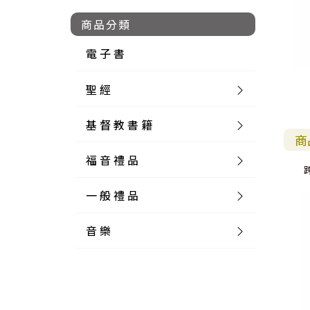
商品分類
電 子 書
聖 經
基 督 教 書 籍
新 舊 約 聖 經
商
福 音 禮 品
簡 體 聖 經
聖 經 論 叢
和 合 本
一 般 禮 品
英 文 聖 經
神 學 類
福 音 飾 品 配 件
和 合 本 標 點
參 考 書 工 具 書
音 樂
外 文 聖 經
實 踐 神 學
福 音 家 飾 用 品
一 般 卡 片
新 標 點 和 合 本
K J V
摩 西 五 經
系 統 神 學
福 音 項 鍊
讀 經 法
中 外 文 聖 經
教 會 歷 史
福 音 生 活 雜 貨
一 般 文 具
詩 本 樂 譜
和 合 本 修 訂 版
E S V
歷 史 書
神 、 創 造
宣 教 差 傳
福 音 耳 環 / 耳 夾
福 音 桌 飾 品
萬 用 卡
釋 經 法
創 世 記
註 釋 本 聖 經
生 命 造 就
福 音 食 器 廚 房
食 器 廚 房
C D
現 代 中 文 譯 本
G N B
和 合 本 / N I V
舊 約 註 釋
基 督
社 會 參 與
歷 史
福 音 手 環 / 手 鍊
福 音 布 軸 掛 畫
福 音 服 飾 布 品
貼 紙
日 記 . 筆 記
音 樂 叢 書
聖 經 概 論
出 埃 及 記
約 書 亞 記