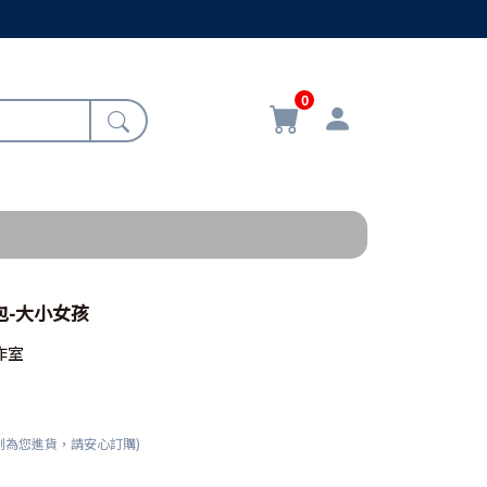
0
跨包-大小女孩
作室
刻為您進貨，請安心訂購)