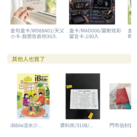
金句盒卡/W988A01/天父
盒卡/MAD006/雷射炫彩
金句
小卡-我想告訴你30入
留言卡-100入
時光
其他人也買了
iBible活水少...
資料夾/3108/...
門市信封袋(