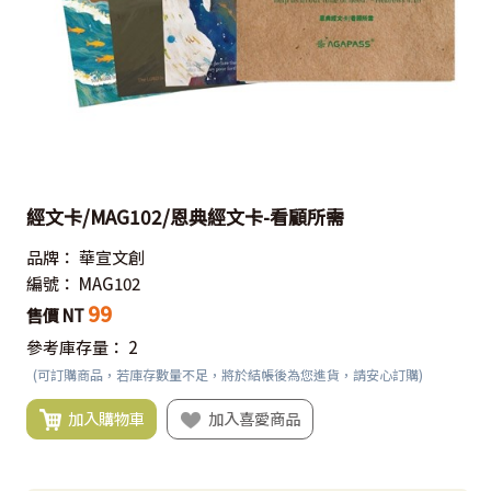
經文卡/MAG102/恩典經文卡-看顧所需
品牌：
華宣文創
編號：
MAG102
99
售價 NT
參考庫存量：
2
(可訂購商品，若庫存數量不足，將於結帳後為您進貨，請安心訂購)
加入購物車
加入喜愛商品