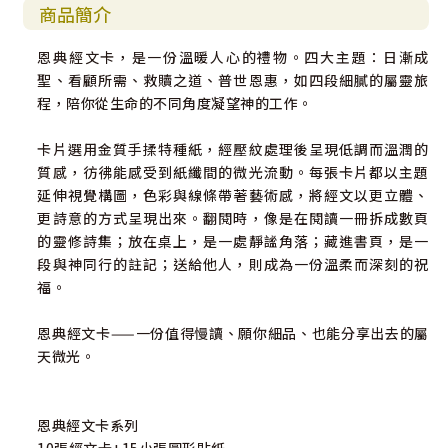
商品簡介
恩典經文卡，是一份溫暖人心的禮物。四大主題：日漸成
聖、看顧所需、救贖之道、普世恩惠，如四段細膩的屬靈旅
程，陪你從生命的不同角度凝望神的工作。
卡片選用金質手揉特種紙，經壓紋處理後呈現低調而溫潤的
質感，彷彿能感受到紙纖間的微光流動。每張卡片都以主題
延伸視覺構圖，色彩與線條帶著藝術感，將經文以更立體、
更詩意的方式呈現出來。翻閱時，像是在閱讀一冊拆成數頁
的靈修詩集；放在桌上，是一處靜謐角落；藏進書頁，是一
段與神同行的註記；送給他人，則成為一份溫柔而深刻的祝
福。
恩典經文卡——一份值得慢讀、願你細品、也能分享出去的屬
天微光。
恩典經文卡系列