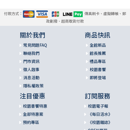
付款方式：
傳真刷卡、虛擬轉帳、郵
政劃撥、超商取貨付款
關於我們
商品快訊
常見問題FAQ
全館新品
聯絡我們
館長推薦
門市資訊
禮品專區
徵人啟事
校園書饗
消息活動
即將登場
隱私權政策
注目優惠
訂閱服務
校園書饗特惠
校園電子報
全部特惠案
《每日活水》
預約專區
《校園雜誌》