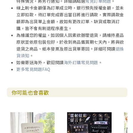
特殊情況，將另行通知。詳細請點選
常見訂單問題
。
線上刷卡金額僅為訂單成立時，銀行預先授權金額，並未
立即扣款，待訂單完成寄出當日將進行請款，實際請款金
額即為出貨單上金額，故如有更改訂單、缺貨或取消訂
購，皆不會有刷退程序產生。
為維護您的權益，如因個人因素欲辦理退貨，請維持產品
原狀並依原包裝包好，於收到商品鑑賞期七天內，將與欲
退貨之商品、紙本發票及原出貨單寄回。詳細可閱讀
退換
貨須知
。
如需寄送海外，歡迎閱讀
海外訂購常見問題
。
更多常見問題FAQ
你可能也會喜歡