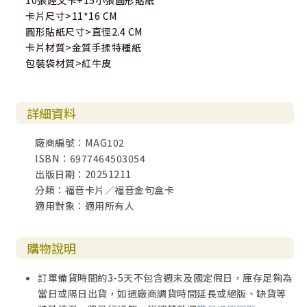
10張經文卡+15小張圓形貼紙
卡片尺寸>11*16 CM
圓形貼紙尺寸>直徑2.4 CM
卡片材質>金質手揉特種紙
包裝袋材質>紅牛皮
詳細資料
廠商編號：MAG102
ISBN：6977464503054
出版日期：20251211
分類：福音卡片／福音金句盒卡
適用對象：適用所有人
購物說明
訂單備貨時間約3-5天不包含週末及國定假日，庫存足夠為
當日或隔日出貨，如遇廠商調貨時間延長或絕版、缺貨等