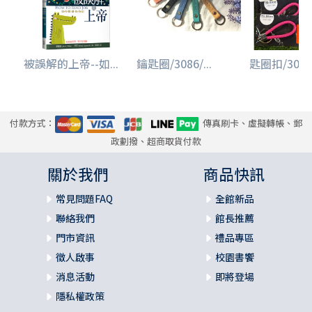
被誤解的上帝--如...
鑰匙圈/3086/...
匙圈扣/3043/
付款方式：
傳真刷卡、虛擬轉帳、郵
政劃撥、超商取貨付款
關於我們
商品快訊
常見問題FAQ
全館新品
聯絡我們
館長推薦
門市資訊
禮品專區
徵人啟事
校園書饗
消息活動
即將登場
隱私權政策