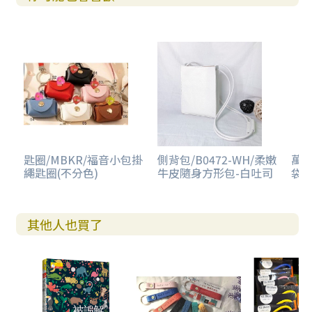
匙圈/MBKR/福音小包掛
側背包/B0472-WH/柔嫩
萬用
繩匙圈(不分色)
牛皮隨身方形包-白吐司
袋-
其他人也買了