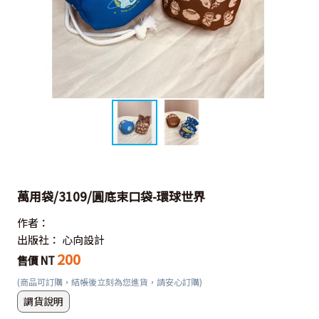
萬用袋/3109/圓底束口袋-環球世界
作者：
出版社：
心向設計
200
售價 NT
(商品可訂購，結帳後立刻為您進貨，請安心訂購)
調貨說明