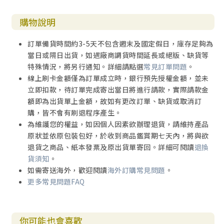
購物說明
訂單備貨時間約3-5天不包含週末及國定假日，庫存足夠為
當日或隔日出貨，如遇廠商調貨時間延長或絕版、缺貨等
特殊情況，將另行通知。詳細請點選
常見訂單問題
。
線上刷卡金額僅為訂單成立時，銀行預先授權金額，並未
立即扣款，待訂單完成寄出當日將進行請款，實際請款金
額即為出貨單上金額，故如有更改訂單、缺貨或取消訂
購，皆不會有刷退程序產生。
為維護您的權益，如因個人因素欲辦理退貨，請維持產品
原狀並依原包裝包好，於收到商品鑑賞期七天內，將與欲
退貨之商品、紙本發票及原出貨單寄回。詳細可閱讀
退換
貨須知
。
如需寄送海外，歡迎閱讀
海外訂購常見問題
。
更多常見問題FAQ
你可能也會喜歡