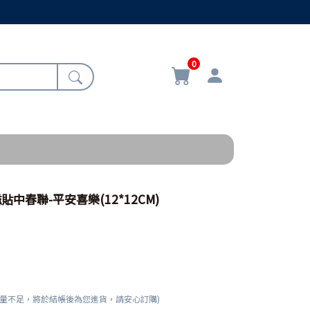
0
磁貼中春聯-平安喜樂(12*12CM)
數量不足，將於結帳後為您進貨，請安心訂購)