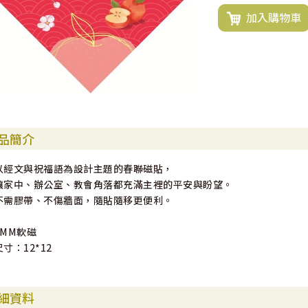
加入購物車
品簡介
以經文與祝福語為設計主題的春聯磁貼，
讓家中、辦公室、教會角落都充滿主裡的平安與盼望。
不需膠帶、不傷牆面，隨貼隨移更便利。
1MM軟磁
尺寸：12*12
細資料