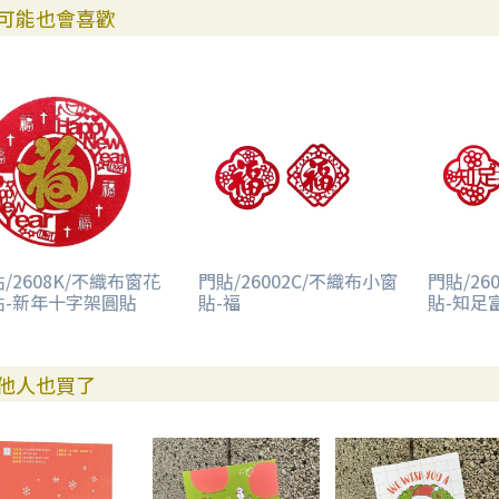
可能也會喜歡
/2608K/不織布窗花
門貼/26002C/不織布小窗
門貼/26
貼-新年十字架圓貼
貼-福
貼-知足
他人也買了