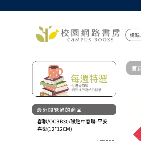
首
最近閱覽過的商品
春聯/OCBB30/磁貼中春聯-平安
喜樂(12*12CM)
more