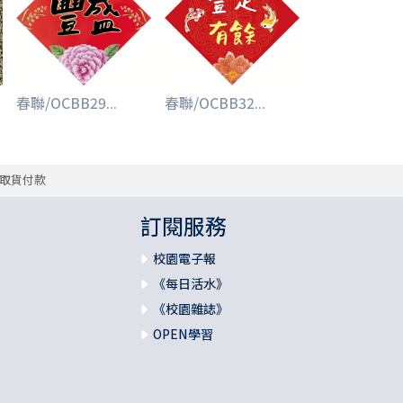
春聯/OCBB29...
春聯/OCBB32...
取貨付款
訂閱服務
校園電子報
《每日活水》
《校園雜誌》
OPEN學習