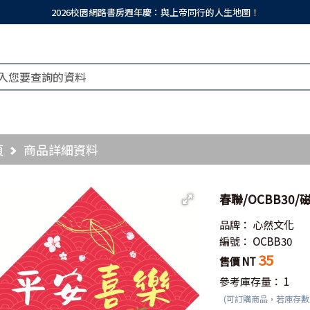
2026校園網路書房週年慶：與上帝同行的人生地圖！
頁
商品詳細資料
春聯/OCBB30/
品牌：
心然文化
編號：
OCBB30
35
售價 NT
參考庫存量：
1
(可訂購商品，若庫存