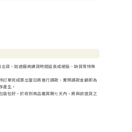
日出貨，如遇廠商調貨時間延長或絕版、缺貨等特殊
待訂單完成寄出當日將進行請款，實際請款金額即為
序產生。
包裝包好，於收到商品鑑賞期七天內，將與欲退貨之