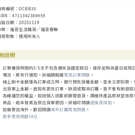
廠商編號：OCBB30
SBN：4711342388959
出版日期：20251119
分類：福音生活雜貨／福音春聯
適用對象：適用所有人
物說明
訂單備貨時間約3-5天不包含週末及國定假日，庫存足夠為當日或隔
情況，將另行通知。詳細請點選
常見訂單問題
。
線上刷卡金額僅為訂單成立時，銀行預先授權金額，並未立即扣款，
出貨單上金額，故如有更改訂單、缺貨或取消訂購，皆不會有刷退程
為維護您的權益，如因個人因素欲辦理退貨，請維持產品原狀並依原
商品、紙本發票及原出貨單寄回。詳細可閱讀
退換貨須知
。
如需寄送海外，歡迎閱讀
海外訂購常見問題
。
更多常見問題FAQ