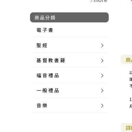
商品分類
電 子 書
聖 經
商
基 督 教 書 籍
新 舊 約 聖 經
福 音 禮 品
簡 體 聖 經
聖 經 論 叢
和 合 本
一 般 禮 品
英 文 聖 經
神 學 類
福 音 飾 品 配 件
和 合 本 標 點
參 考 書 工 具 書
音 樂
外 文 聖 經
實 踐 神 學
福 音 家 飾 用 品
一 般 卡 片
新 標 點 和 合 本
K J V
摩 西 五 經
系 統 神 學
福 音 項 鍊
讀 經 法
中 外 文 聖 經
教 會 歷 史
福 音 生 活 雜 貨
一 般 文 具
詩 本 樂 譜
和 合 本 修 訂 版
E S V
歷 史 書
神 、 創 造
宣 教 差 傳
福 音 耳 環 / 耳 夾
福 音 桌 飾 品
萬 用 卡
釋 經 法
創 世 記
詳