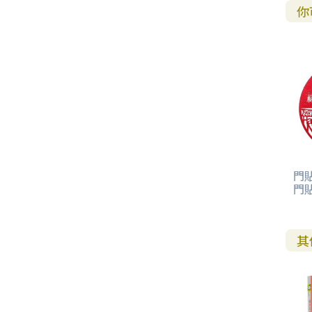
你
其 他 中 外 文 聖 經
新 約 歷 史 書
青 少 年
靈 恩
研 經 材 料
詩 、 散 文
福 音 包 裝 用 品
聖 經 故 事
約 拿 書
約 翰 福 音
加 拉 太 書
雅 各 書
啟 示 錄
信 徒 神 學
福 音 明 信 片 . 書 籤
成 人
教 育
兒 童 教 材
劇 本 遊 戲
福 音 文 具 雜 貨
聖 經 神 學
彌 迦 書
以 弗 所 書
彼 得 前 書
使 徒 行 傳
靈 界
福 音 季 節 卡
職 業
文 字 工 作
青 少 年 教 材
兒 童 故 事 C D
偽 經 次 經
那 鴻 書
腓 立 比 書
彼 得 後 書
福 音 小 禮 卡
特 殊 問 題
小 組 教 會
幼 稚 教 材
畫 冊
哈 巴 谷 書
歌 羅 西 書
約 翰 壹 、 貳 、 參 書
其 他 福 音 卡 片
生 活 教 導
成 人 教 材
西 番 雅 書
帖 撒 羅 尼 迦 前 後
猶 大 書
門貼
門
主 日 學 教 材
哈 該 書
提 摩 太 前 後
歸 納 法 研 經
撒 迦 利 亞 書
提 多 書
其
紙 品
瑪 拉 基 書
腓 利 門 書
教 牧 書 信