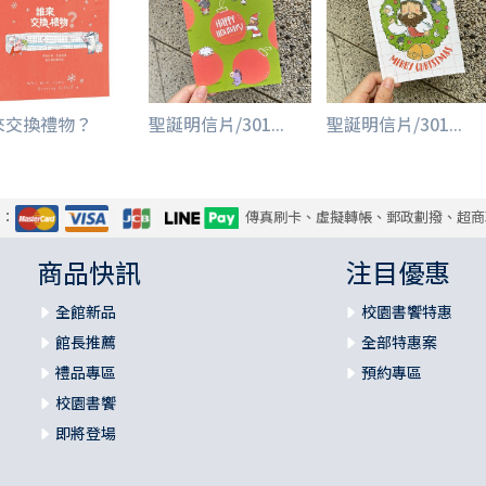
來交換禮物？
聖誕明信片/301...
聖誕明信片/301...
式：
傳真刷卡、虛擬轉帳、郵政劃撥、超商
商品快訊
注目優惠
全館新品
校園書饗特惠
館長推薦
全部特惠案
禮品專區
預約專區
校園書饗
即將登場