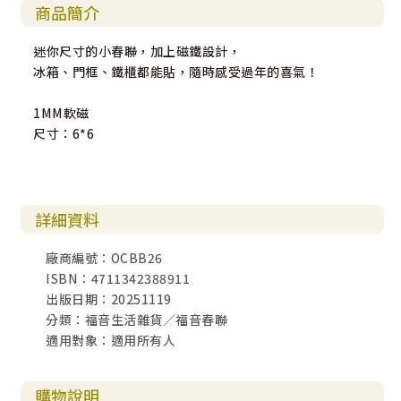
商品簡介
迷你尺寸的小春聯，加上磁鐵設計，
冰箱、門框、鐵櫃都能貼，隨時感受過年的喜氣！
1MM軟磁
尺寸：6*6
詳細資料
廠商編號：OCBB26
ISBN：4711342388911
出版日期：20251119
分類：福音生活雜貨／福音春聯
適用對象：適用所有人
購物說明