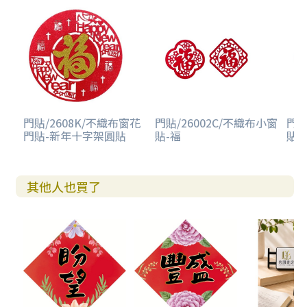
門貼/2608K/不織布窗花
門貼/26002C/不織布小窗
門貼
門貼-新年十字架圓貼
貼-福
貼-
其他人也買了