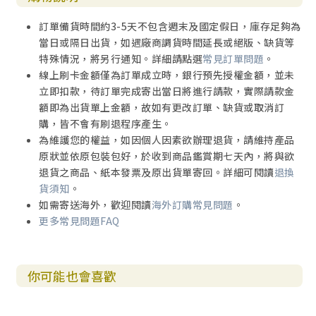
訂單備貨時間約3-5天不包含週末及國定假日，庫存足夠為
當日或隔日出貨，如遇廠商調貨時間延長或絕版、缺貨等
特殊情況，將另行通知。詳細請點選
常見訂單問題
。
線上刷卡金額僅為訂單成立時，銀行預先授權金額，並未
立即扣款，待訂單完成寄出當日將進行請款，實際請款金
額即為出貨單上金額，故如有更改訂單、缺貨或取消訂
購，皆不會有刷退程序產生。
為維護您的權益，如因個人因素欲辦理退貨，請維持產品
原狀並依原包裝包好，於收到商品鑑賞期七天內，將與欲
退貨之商品、紙本發票及原出貨單寄回。詳細可閱讀
退換
貨須知
。
如需寄送海外，歡迎閱讀
海外訂購常見問題
。
更多常見問題FAQ
你可能也會喜歡