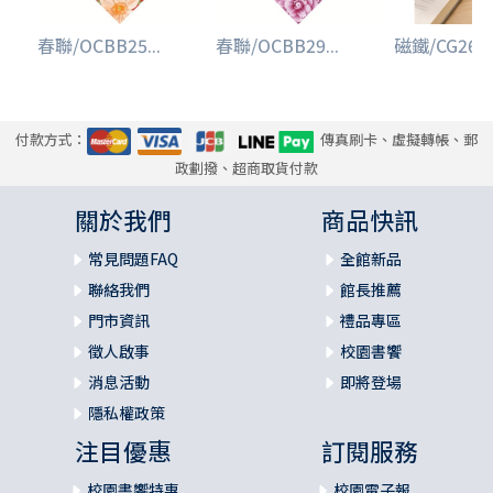
春聯/OCBB25...
春聯/OCBB29...
磁鐵/CG2601.
付款方式：
傳真刷卡、虛擬轉帳、郵
政劃撥、超商取貨付款
關於我們
商品快訊
常見問題FAQ
全館新品
聯絡我們
館長推薦
門市資訊
禮品專區
徵人啟事
校園書饗
消息活動
即將登場
隱私權政策
注目優惠
訂閱服務
校園書饗特惠
校園電子報