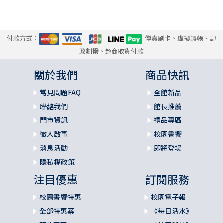
付款方式：
傳真刷卡、虛擬轉帳、郵
政劃撥、超商取貨付款
關於我們
商品快訊
常見問題FAQ
全館新品
聯絡我們
館長推薦
門市資訊
禮品專區
徵人啟事
校園書饗
消息活動
即將登場
隱私權政策
注目優惠
訂閱服務
校園書饗特惠
校園電子報
全部特惠案
《每日活水》