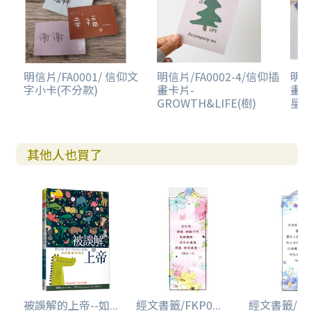
明信片/FA0001/ 信仰文
明信片/FA0002-4/信仰插
明信
字小卡(不分款)
畫卡片-
畫卡
GROWTH&LIFE(樹)
星)
其他人也買了
被誤解的上帝--如...
經文書籤/FKP0...
經文書籤/FKP