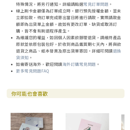
特殊情況，將另行通知。詳細請點選
常見訂單問題
。
線上刷卡金額僅為訂單成立時，銀行預先授權金額，並未
立即扣款，待訂單完成寄出當日將進行請款，實際請款金
額即為出貨單上金額，故如有更改訂單、缺貨或取消訂
購，皆不會有刷退程序產生。
為維護您的權益，如因個人因素欲辦理退貨，請維持產品
原狀並依原包裝包好，於收到商品鑑賞期七天內，將與欲
退貨之商品、紙本發票及原出貨單寄回。詳細可閱讀
退換
貨須知
。
如需寄送海外，歡迎閱讀
海外訂購常見問題
。
更多常見問題FAQ
你可能也會喜歡