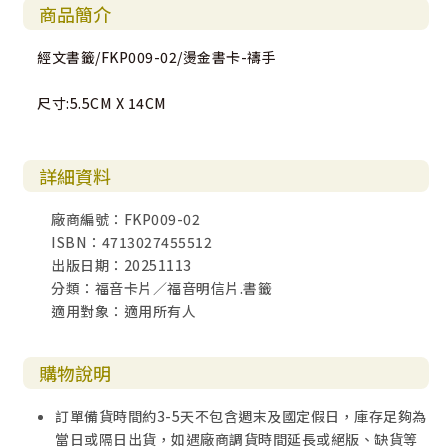
商品簡介
經文書籤/FKP009-02/燙金書卡-禱手
尺寸:5.5CM X 14CM
詳細資料
廠商編號：FKP009-02
ISBN：4713027455512
出版日期：20251113
分類：福音卡片／福音明信片.書籤
適用對象：適用所有人
購物說明
訂單備貨時間約3-5天不包含週末及國定假日，庫存足夠為
當日或隔日出貨，如遇廠商調貨時間延長或絕版、缺貨等