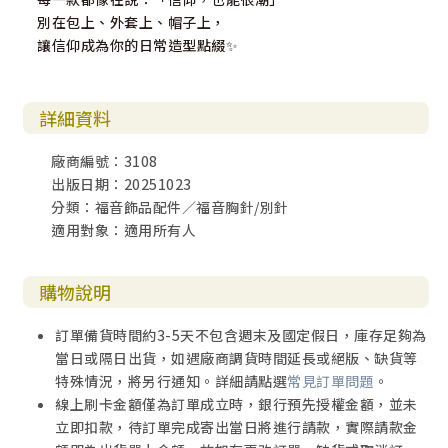
別在包上、外套上、帽子上，
讓信仰成為你的日常造型點綴✨
詳細資料
廠商編號：3108
出版日期：20251023
分類：福音飾品配件／福音胸針/別針
適用對象：適用所有人
購物說明
訂單備貨時間約3-5天不包含週末及國定假日，庫存足夠為
當日或隔日出貨，如遇廠商調貨時間延長或絕版、缺貨等
特殊情況，將另行通知。詳細請點選
常見訂單問題
。
線上刷卡金額僅為訂單成立時，銀行預先授權金額，並未
立即扣款，待訂單完成寄出當日將進行請款，實際請款金