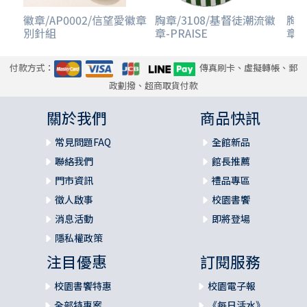
徽章/AP0002/信望愛徽章
胸章/3108/基督徒潮流徽
胸章
別針組
章-PRAISE
章-
付款方式：
傳真刷卡、虛擬轉帳、郵
政劃撥、超商取貨付款
關於我們
商品快訊
常見問題FAQ
全館新品
聯絡我們
館長推薦
門市資訊
禮品專區
徵人啟事
校園書饗
消息活動
即將登場
隱私權政策
注目優惠
訂閱服務
校園書饗特惠
校園電子報
全部特惠案
《每日活水》