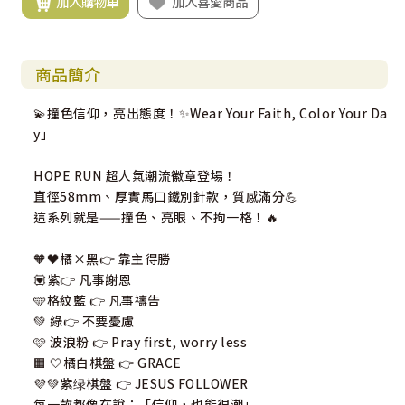
加入購物車
加入喜愛商品
商品簡介
💫撞色信仰，亮出態度！✨Wear Your Faith, Color Your Da
y」
HOPE RUN 超人氣潮流徽章登場！
直徑58mm、厚實馬口鐵別針款，質感滿分💪
這系列就是——撞色、亮眼、不拘一格！🔥
🧡🖤橘×黑👉 靠主得勝
💟紫👉 凡事謝恩
🩵格紋藍 👉 凡事禱告
💚 綠👉 不要憂慮
🩷 波浪粉 👉 Pray first, worry less
🟧 🤍橘白棋盤 👉 GRACE
💜💚紫绿棋盤 👉 JESUS FOLLOWER
每一款都像在說：「信仰，也能很潮」