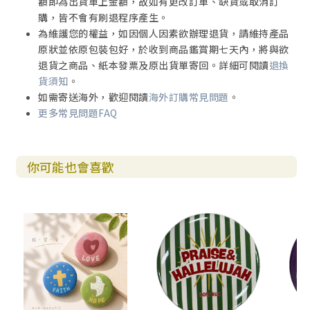
額即為出貨單上金額，故如有更改訂單、缺貨或取消訂
購，皆不會有刷退程序產生。
為維護您的權益，如因個人因素欲辦理退貨，請維持產品
原狀並依原包裝包好，於收到商品鑑賞期七天內，將與欲
退貨之商品、紙本發票及原出貨單寄回。詳細可閱讀
退換
貨須知
。
如需寄送海外，歡迎閱讀
海外訂購常見問題
。
更多常見問題FAQ
你可能也會喜歡