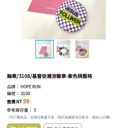
胸章/3108/基督徒潮流徽章-紫色棋盤格
品牌：
HOPE RUN
編號：
3108
59
售價 NT
參考庫存量：
3
(可訂購商品，若庫存數量不足，將於結帳後為您進貨，請安心訂購)