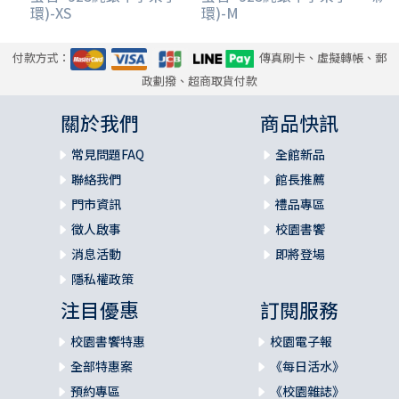
環)-XS
環)-M
付款方式：
傳真刷卡、虛擬轉帳、郵
政劃撥、超商取貨付款
關於我們
商品快訊
常見問題FAQ
全館新品
聯絡我們
館長推薦
門市資訊
禮品專區
徵人啟事
校園書饗
消息活動
即將登場
隱私權政策
注目優惠
訂閱服務
校園書饗特惠
校園電子報
全部特惠案
《每日活水》
預約專區
《校園雜誌》