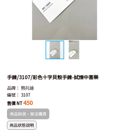
手鍊/3107/彩色十字貝殼手鍊-試煉中喜樂
品牌：
熱托迪
編號：
3107
450
售價 NT
商品缺貨，無法購買
商品狀態說明