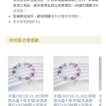
退貨之商品、紙本發票及原出貨單寄回。詳細可閱讀
退換
貨須知
。
如需寄送海外，歡迎閱讀
海外訂購常見問題
。
更多常見問題FAQ
你可能也會喜歡
手環/H0728-FL-00/胖胖
手環/H0728-FL-002/胖胖
手環
珠水晶十架手環(冰淇淋
珠水晶十架手環(冰淇淋
環-F
螢石+925純銀十字架手
螢石+925純銀十字架手
款)