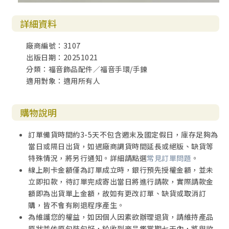
詳細資料
廠商編號：3107
出版日期：20251021
分類：福音飾品配件／福音手環/手鍊
適用對象：適用所有人
購物說明
訂單備貨時間約3-5天不包含週末及國定假日，庫存足夠為
當日或隔日出貨，如遇廠商調貨時間延長或絕版、缺貨等
特殊情況，將另行通知。詳細請點選
常見訂單問題
。
線上刷卡金額僅為訂單成立時，銀行預先授權金額，並未
立即扣款，待訂單完成寄出當日將進行請款，實際請款金
額即為出貨單上金額，故如有更改訂單、缺貨或取消訂
購，皆不會有刷退程序產生。
為維護您的權益，如因個人因素欲辦理退貨，請維持產品
原狀並依原包裝包好，於收到商品鑑賞期七天內，將與欲