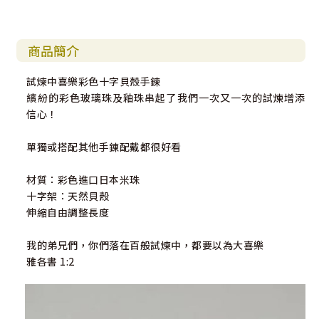
商品簡介
試煉中喜樂彩色十字貝殼手鍊
繽紛的彩色玻璃珠及釉珠串起了我們一次又一次的試煉增添
信心！
單獨或搭配其他手鍊配戴都很好看
材質：彩色進口日本米珠
十字架：天然貝殼
伸縮自由調整長度
我的弟兄們，你們落在百般試煉中，都要以為大喜樂
‭‭雅各書‬ ‭1‬:‭2‬ ‭