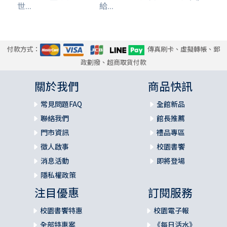
世...
給...
付款方式：
傳真刷卡、虛擬轉帳、郵
政劃撥、超商取貨付款
關於我們
商品快訊
常見問題FAQ
全館新品
聯絡我們
館長推薦
門市資訊
禮品專區
徵人啟事
校園書饗
消息活動
即將登場
隱私權政策
注目優惠
訂閱服務
校園書饗特惠
校園電子報
全部特惠案
《每日活水》