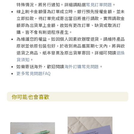
特殊情況，將另行通知。詳細請點選
常見訂單問題
。
線上刷卡金額僅為訂單成立時，銀行預先授權金額，並未
立即扣款，待訂單完成寄出當日將進行請款，實際請款金
額即為出貨單上金額，故如有更改訂單、缺貨或取消訂
購，皆不會有刷退程序產生。
為維護您的權益，如因個人因素欲辦理退貨，請維持產品
原狀並依原包裝包好，於收到商品鑑賞期七天內，將與欲
退貨之商品、紙本發票及原出貨單寄回。詳細可閱讀
退換
貨須知
。
如需寄送海外，歡迎閱讀
海外訂購常見問題
。
更多常見問題FAQ
你可能也會喜歡