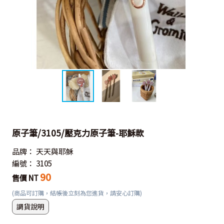
原子筆/3105/壓克力原子筆-耶穌款
品牌：
天天與耶穌
編號：
3105
90
售價 NT
(商品可訂購，結帳後立刻為您進貨，請安心訂購)
調貨說明