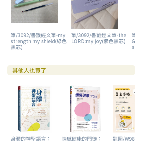
筆/3092/書籤經文筆-my
筆/3092/書籤經文筆-the
筆/
strength my shield(綠色
LORD:my joy(紫色黑芯)
GOD
黑芯)
an
其他人也買了
身體的神聖語言：
情感健康的門徒：
匙圈/W983B1