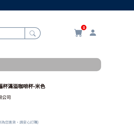
0
7/福杯滿溢咖啡杯-米色
限公司
刻為您進貨，請安心訂購)