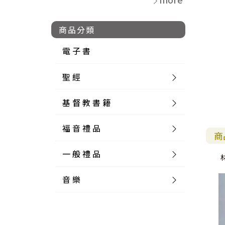
商品分類
電 子 書
聖 經
基 督 教 書 籍
新 舊 約 聖 經
福 音 禮 品
簡 體 聖 經
聖 經 論 叢
和 合 本
商
一 般 禮 品
英 文 聖 經
神 學 類
福 音 飾 品 配 件
和 合 本 標 點
參 考 書 工 具 書
音 樂
外 文 聖 經
實 踐 神 學
福 音 家 飾 用 品
一 般 卡 片
新 標 點 和 合 本
K J V
摩 西 五 經
系 統 神 學
福 音 項 鍊
讀 經 法
中 外 文 聖 經
教 會 歷 史
福 音 生 活 雜 貨
一 般 文 具
詩 本 樂 譜
和 合 本 修 訂 版
E S V
歷 史 書
神 、 創 造
宣 教 差 傳
福 音 耳 環 / 耳 夾
福 音 桌 飾 品
萬 用 卡
釋 經 法
創 世 記