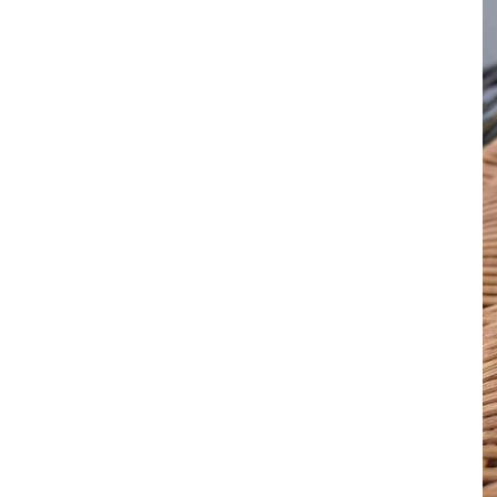
其 他 中 外 文 聖 經
新 約 歷 史 書
青 少 年
靈 恩
研 經 材 料
詩 、 散 文
福 音 包 裝 用 品
聖 經 故 事
約 拿 書
約 翰 福 音
加 拉 太 書
雅 各 書
啟 示 錄
信 徒 神 學
福 音 明 信 片 . 書 籤
成 人
教 育
兒 童 教 材
劇 本 遊 戲
福 音 文 具 雜 貨
聖 經 神 學
彌 迦 書
以 弗 所 書
彼 得 前 書
使 徒 行 傳
靈 界
福 音 季 節 卡
職 業
文 字 工 作
青 少 年 教 材
兒 童 故 事 C D
偽 經 次 經
那 鴻 書
腓 立 比 書
彼 得 後 書
福 音 小 禮 卡
特 殊 問 題
小 組 教 會
幼 稚 教 材
畫 冊
哈 巴 谷 書
歌 羅 西 書
約 翰 壹 、 貳 、 參 書
其 他 福 音 卡 片
生 活 教 導
成 人 教 材
西 番 雅 書
帖 撒 羅 尼 迦 前 後
猶 大 書
主 日 學 教 材
哈 該 書
提 摩 太 前 後
歸 納 法 研 經
撒 迦 利 亞 書
提 多 書
紙 品
瑪 拉 基 書
腓 利 門 書
教 牧 書 信