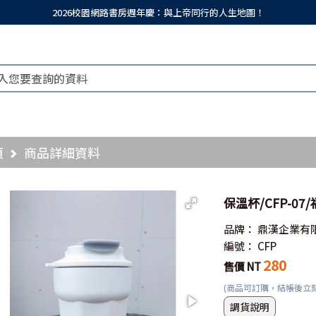
2026校園網路書房週年慶：與上帝同行的人生地圖！
頁
商品詳細資料
保溫杯/CFP-0
品牌：
鼎漢企業有
編號：
CFP
280
售價 NT
(商品可訂購，結帳後立
調貨說明