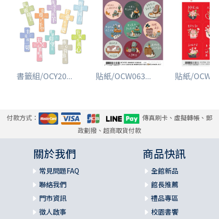
書籤組/OCY20...
貼紙/OCW063...
貼紙/OCW064
付款方式：
傳真刷卡、虛擬轉帳、郵
政劃撥、超商取貨付款
關於我們
商品快訊
常見問題FAQ
全館新品
聯絡我們
館長推薦
門市資訊
禮品專區
徵人啟事
校園書饗