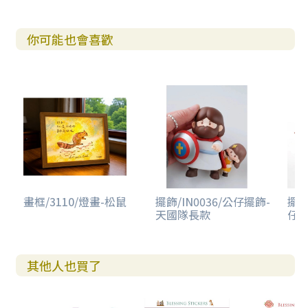
你可能也會喜歡
畫框/3110/燈畫-松鼠
擺飾/IN0036/公仔擺飾-
擺飾
天國隊長款
仔擺
其他人也買了