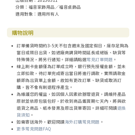
出版日期：20250511
分類：福音家飾用品／福音桌飾品
適用對象：適用所有人
購物說明
訂單備貨時間約3-5天不包含週末及國定假日，庫存足夠為
當日或隔日出貨，如遇廠商調貨時間延長或絕版、缺貨等
特殊情況，將另行通知。詳細請點選
常見訂單問題
。
線上刷卡金額僅為訂單成立時，銀行預先授權金額，並未
立即扣款，待訂單完成寄出當日將進行請款，實際請款金
額即為出貨單上金額，故如有更改訂單、缺貨或取消訂
購，皆不會有刷退程序產生。
為維護您的權益，如因個人因素欲辦理退貨，請維持產品
原狀並依原包裝包好，於收到商品鑑賞期七天內，將與欲
退貨之商品、紙本發票及原出貨單寄回。詳細可閱讀
退換
貨須知
。
如需寄送海外，歡迎閱讀
海外訂購常見問題
。
更多常見問題FAQ