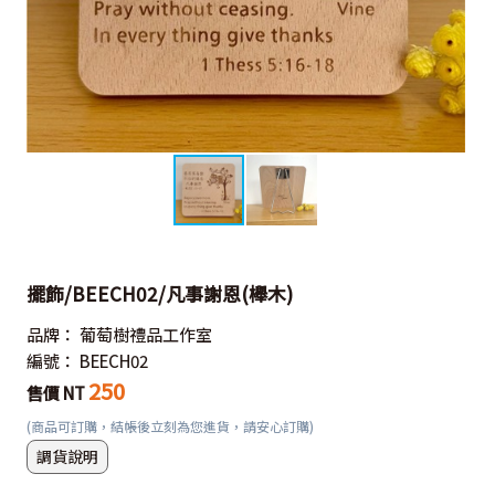
擺飾/BEECH02/凡事謝恩(櫸木)
品牌：
葡萄樹禮品工作室
編號：
BEECH02
250
售價 NT
(商品可訂購，結帳後立刻為您進貨，請安心訂購)
調貨說明