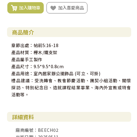
加入購物車
加入喜愛商品
商品簡介
章節出處：帖前5:16-18
產品材質：櫸木/鐵支架
產品屬手工製作
產品尺寸：9.5*9.5*0.8cm
產品用途：室內居家辦公擺飾品 (可立、可掛)
禮品建議：受洗轉會、教會節慶活動、團契小組活動、關懷
探訪、特別紀念日、造就課程結業畢業、海內外宣教或特會
活動等。
詳細資料
廠商編號：BEECH02