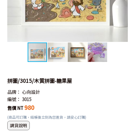
拼圖/3015/木質拼圖-糖果屋
品牌：
心向設計
編號：
3015
980
售價 NT
(商品可訂購，結帳後立刻為您進貨，請安心訂購)
調貨說明