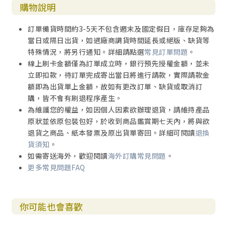
購物說明
訂單備貨時間約3-5天不包含週末及國定假日，庫存足夠為
當日或隔日出貨，如遇廠商調貨時間延長或絕版、缺貨等
特殊情況，將另行通知。詳細請點選
常見訂單問題
。
線上刷卡金額僅為訂單成立時，銀行預先授權金額，並未
立即扣款，待訂單完成寄出當日將進行請款，實際請款金
額即為出貨單上金額，故如有更改訂單、缺貨或取消訂
購，皆不會有刷退程序產生。
為維護您的權益，如因個人因素欲辦理退貨，請維持產品
原狀並依原包裝包好，於收到商品鑑賞期七天內，將與欲
退貨之商品、紙本發票及原出貨單寄回。詳細可閱讀
退換
貨須知
。
如需寄送海外，歡迎閱讀
海外訂購常見問題
。
更多常見問題FAQ
你可能也會喜歡