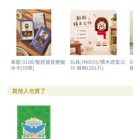
桌遊/3108/聖經諧音梗破
玩具/IN0035/積木造型公
玩具
冰卡(30張)
仔-穌穌(201片)
維克
其他人也買了