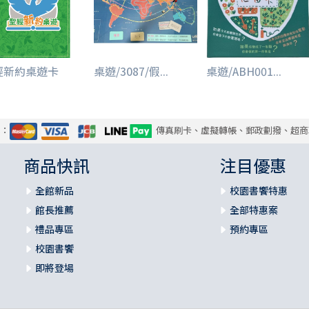
6人或更多人遊戲：使用25張答案卡
經新約桌遊卡
桌遊/3087/假...
桌遊/ABH001...
【遊戲三人玩法】
式：
傳真刷卡、虛擬轉帳、郵政劃撥、超商
此變體適用於三人遊戲，也可以作為三人以上遊戲的替代玩法。
商品快訊
注目優惠
規則相同，除了以下的變體規則：
全館新品
校園書饗特惠
館長推薦
全部特惠案
只使用一組故事詞彙卡（棕色或米色），以及只有一名提詞人。
禮品專區
預約專區
故事講述者在開始展示故事詞彙卡之前，負責啟動計時器。
校園書饗
即將登場
如果在時間結束前正確猜出答案，猜出答案的玩家獲得該答案卡。接著
繼續下回合。