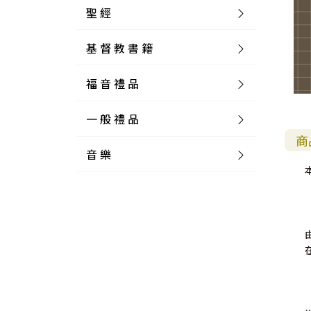
聖 經
基 督 教 書 籍
新 舊 約 聖 經
福 音 禮 品
簡 體 聖 經
聖 經 論 叢
和 合 本
一 般 禮 品
英 文 聖 經
神 學 類
福 音 飾 品 配 件
和 合 本 標 點
參 考 書 工 具 書
商
音 樂
外 文 聖 經
實 踐 神 學
福 音 家 飾 用 品
一 般 卡 片
新 標 點 和 合 本
K J V
摩 西 五 經
系 統 神 學
福 音 項 鍊
讀 經 法
中 外 文 聖 經
教 會 歷 史
福 音 生 活 雜 貨
一 般 文 具
詩 本 樂 譜
和 合 本 修 訂 版
E S V
歷 史 書
神 、 創 造
宣 教 差 傳
福 音 耳 環 / 耳 夾
福 音 桌 飾 品
萬 用 卡
釋 經 法
創 世 記
註 釋 本 聖 經
生 命 造 就
福 音 食 器 廚 房
食 器 廚 房
C D
現 代 中 文 譯 本
G N B
和 合 本 / N I V
舊 約 註 釋
基 督
社 會 參 與
歷 史
福 音 手 環 / 手 鍊
福 音 布 軸 掛 畫
福 音 服 飾 布 品
貼 紙
日 記 . 筆 記
音 樂 叢 書
聖 經 概 論
出 埃 及 記
約 書 亞 記
選 摘 本
見 證 傳 記
福 音 文 具
傢 俱 燈 飾
新 譯 本
其 他 英 文 聖 經
和 合 本 / N K J V
新 約 註 釋
聖 靈
教 牧
中 國 歷 史
初 信 造 就
福 音 戒 指
福 音 壁 掛 框 匾
福 音 鐘 錶 類
福 音 收 納 瓶 罐
明 信 片 . 書 籤
鉛 筆 袋 盒
杯 盤 壺 碗
詩 歌 本 譜
中 文 詩 歌 演 唱 C D
聖 經 史 地
利 未 記
士 師 記
福 音 佈 道
福 音 卡 片
新 漢 語 譯 本
新 標 點 和 合 本 / K J V
智 慧 詩 歌 書
救 恩
其 它 團 契
外 國 歷 史
禱 告
福 音 見 證
福 音 胸 針 / 別 針
福 音 相 框
福 音 磁 鐵
福 音 食 品 / 飲 品
福 音 資 料 夾 袋
筆 類
食 品
節 慶 樂 譜
外 文 詩 歌 演 唱 C D
聖 經 歷 史
民 數 記
路 得 記
輔 導
馬 克 杯 / 咖 啡 杯