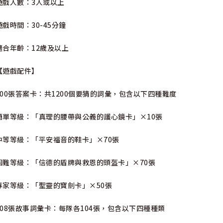
遊戲人數：3人或以上
遊戲時間：30-45分鐘
適合年齡：12歲及以上
【遊戲配件】
200張答案卡：共1200個要猜的詞彙，包含以下四種難度
簡單等級：「真理的腰帶與公義的護心鏡卡」×10張
中等等級：「平安福音的鞋卡」×70張
困難等級：「信德的盾牌與救恩的頭盔卡」×70張
專家等級：「聖靈的寶劍卡」×50張
208張故事詞彙卡：每隊各104張，包含以下四種種類