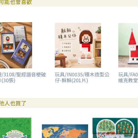
可能也會喜歡
【遊戲結束與勝負決定】
當所有答案卡使用完畢，或在限定回合內結束，猜中最多答案的隊伍獲
【注意事項】
1.隊伍成員可以去聽取另一隊的討論，但不能偷看對方的卡片架或提示
2.提詞人不能發出任何聲音或做出任何動作跟手勢來提示答案，只能通
/3108/聖經諧音梗破
玩具/IN0035/積木造型公
玩具/FA0
(30張)
仔-穌穌(201片)
維克教堂(
【其他遊戲方式之建議】
他人也買了
如果你已經玩過初始遊戲，接下來的遊戲可以按照以下的答案卡數量來
3人遊戲：使用15張答案卡
4至5人遊戲：使用21張答案卡