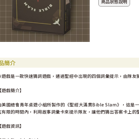
商品狀態說明
品簡介
本遊戲是一款快速猜詞遊戲，通過聖經中出現的四個詞彙提示，由隊友
【遊戲簡介】
由美國總會青年桌遊小組所製作的《聖經大滿貫Bible Slam》，
在有限的時間內，利用故事詞彙卡來提示隊友，讓他們猜出答案卡上的
【遊戲資訊】