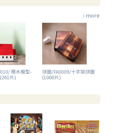
more
勝。
卡。
過故事詞彙卡進行提示。
010/ 積木模型-
拼圖/FA0009/十字架拼圖
261片)
(1000片)
進行：