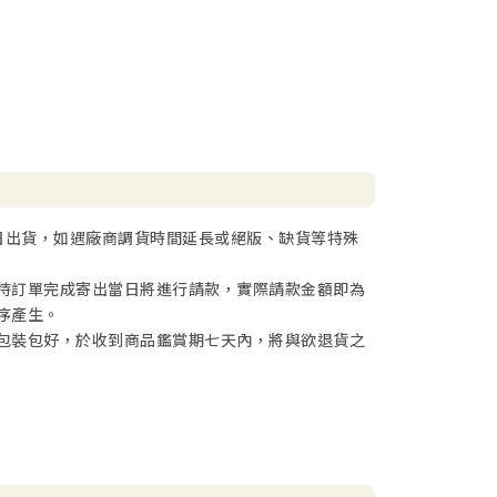
卡疊中抽取一張卡片。雙方提詞人根據骰子點數對應
，詞彙內容不可給隊友知道。
日出貨，如遇廠商調貨時間延長或絕版、缺貨等特殊
色隊伍則回應「SLAM」，進入雙方猜答案的階段。提
待訂單完成寄出當日將進行請款，實際請款金額即為
字卡放置在卡片架上。卡片架的內容只能同隊隊友看
序產生。
猜測，猜中答案的隊伍即可獲得該答案卡。若雙方在
包裝包好，於收到商品鑑賞期七天內，將與欲退貨之
。