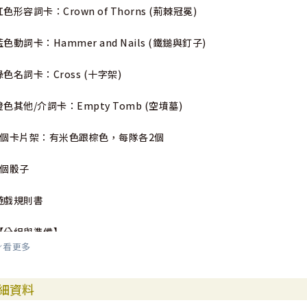
紅色形容詞卡：Crown of Thorns (荊棘冠冕)
藍色動詞卡：Hammer and Nails (鐵鎚與釘子)
綠色名詞卡：Cross (十字架)
橙色其他/介詞卡：Empty Tomb (空墳墓)
4個卡片架：有米色跟棕色，每隊各2個
1個骰子
遊戲規則書
【分組與準備】
看更多
玩家分為兩隊（棕色隊伍與米色隊伍），各自選出一位「提詞人」負責
將故事詞彙卡按四種顏色（紅色、藍色、綠色、橙色）分類並放置在自
細資料