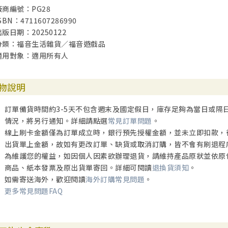
【猜題計時】
廠商編號：PG28
SBN：4711607286990
雙方隊伍自行決定計時時間長度。
出版日期：20250122
分類：福音生活雜貨／福音遊戲品
【擲骰與抽卡】
適用對象：適用所有人
由棕色隊伍的提詞人擲骰子並開始計時，米色隊伍的提詞人負責從答案
答案卡上的數字，選出要猜的詞彙。看到要猜的詞彙後，將答案卡覆蓋
物說明
【雙方喊BIBLE SLAM開始遊戲】
訂單備貨時間約3-5天不包含週末及國定假日，庫存足夠為當日或隔
情況，將另行通知。詳細請點選
常見訂單問題
。
當雙方提詞人看到答案卡後，棕色隊伍的提詞人先喊出「BIBLE」，米
線上刷卡金額僅為訂單成立時，銀行預先授權金額，並未立即扣款，
詞人使用四種故事詞彙卡進行提示，從每種顏色的卡片中選出一張關鍵
出貨單上金額，故如有更改訂單、缺貨或取消訂購，皆不會有刷退程
到，不能給另一隊隊友看到。隊伍成員根據故事詞彙卡的提示內容進行
為維護您的權益，如因個人因素欲辦理退貨，請維持產品原狀並依原
規定時間內皆未猜中，提詞人宣布答案並移除該卡片，並進入下一回合
商品、紙本發票及原出貨單寄回。詳細可閱讀
退換貨須知
。
如需寄送海外，歡迎閱讀
海外訂購常見問題
。
【輪換角色與開始新回合】
更多常見問題FAQ
提詞者可輪流換人，開始下一回合猜題，總共進行十個回合。