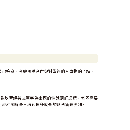
猜出答案，考驗團隊合作與對聖經的人事物的了解。
這是一款以聖經英文單字為主題的快速猜詞桌遊，每隊需要
聖經相關詞彙。猜對最多詞彙的隊伍獲得勝利。