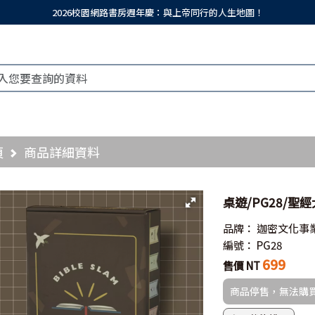
2026校園網路書房週年慶：與上帝同行的人生地圖！
頁
商品詳細資料
桌遊/PG28/聖經大
品牌：
迦密文化事
編號：
PG28
699
售價 NT
商品停售，無法購