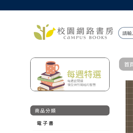
首
商品分類
電 子 書