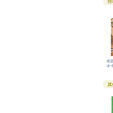
你
桌遊
冰卡
其