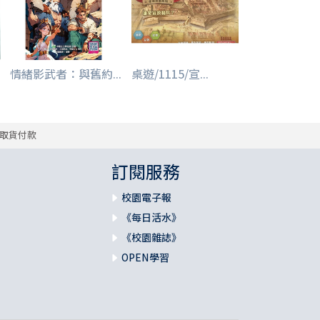
情緒影武者：與舊約...
桌遊/1115/宣...
取貨付款
訂閱服務
校園電子報
《每日活水》
《校園雜誌》
OPEN學習
提詞人從未使用的答案卡疊中抽取一張新的答案卡，