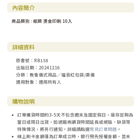
內容簡介
商品類別 : 紙類 燙金印刷 10入
詳細資料
原書號：RB158
出版日期：20241216
分類：教會儀式用品／福音紅包袋/奠儀
適用對象：適用所有人
購物說明
訂單備貨時間約3-5天不包含週末及國定假日，庫存足夠為
當日或隔日出貨，如遇廠商調貨時間延長或絕版、缺貨等
特殊情況，將另行通知。詳細請點選
常見訂單問題
。
線上刷卡金額僅為訂單成立時，銀行預先授權金額，並未