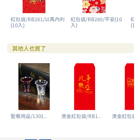
紅包袋/RB281/以馬內利
紅包袋/RB280/平安(10
紅包
(10入)
入)
(10
其他人也買了
聖餐用品/1301...
燙金紅包袋/RB1...
燙金紅包袋/RB