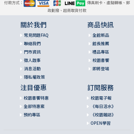
付款方式：
傳真刷卡、虛擬轉帳、郵
政劃撥、超商取貨付款
關於我們
商品快訊
常見問題FAQ
全館新品
聯絡我們
館長推薦
門市資訊
禮品專區
徵人啟事
校園書饗
消息活動
即將登場
隱私權政策
注目優惠
訂閱服務
校園書饗特惠
校園電子報
全部特惠案
《每日活水》
預約專區
《校園雜誌》
OPEN學習