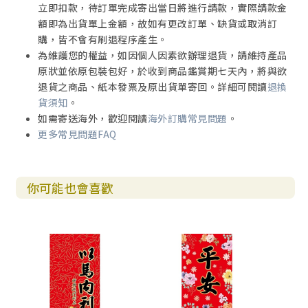
立即扣款，待訂單完成寄出當日將進行請款，實際請款金
額即為出貨單上金額，故如有更改訂單、缺貨或取消訂
購，皆不會有刷退程序產生。
為維護您的權益，如因個人因素欲辦理退貨，請維持產品
原狀並依原包裝包好，於收到商品鑑賞期七天內，將與欲
退貨之商品、紙本發票及原出貨單寄回。詳細可閱讀
退換
貨須知
。
如需寄送海外，歡迎閱讀
海外訂購常見問題
。
更多常見問題FAQ
你可能也會喜歡