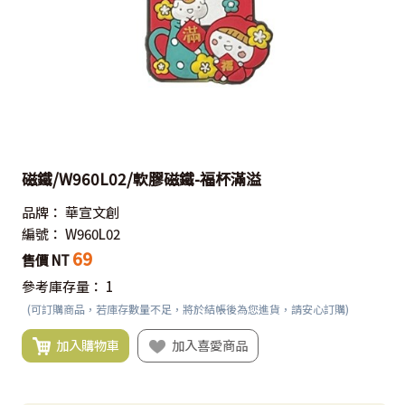
磁鐵/W960L02/軟膠磁鐵-福杯滿溢
品牌：
華宣文創
編號：
W960L02
69
售價 NT
參考庫存量：
1
(可訂購商品，若庫存數量不足，將於結帳後為您進貨，請安心訂購)
加入購物車
加入喜愛商品