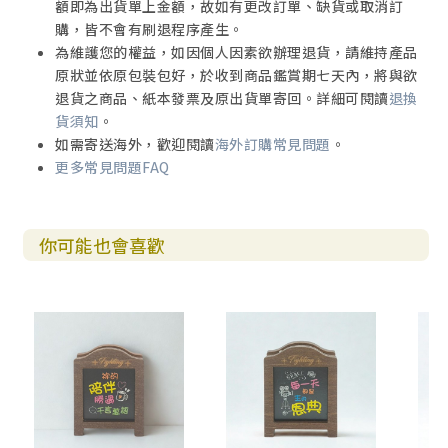
額即為出貨單上金額，故如有更改訂單、缺貨或取消訂
購，皆不會有刷退程序產生。
為維護您的權益，如因個人因素欲辦理退貨，請維持產品
原狀並依原包裝包好，於收到商品鑑賞期七天內，將與欲
退貨之商品、紙本發票及原出貨單寄回。詳細可閱讀
退換
貨須知
。
如需寄送海外，歡迎閱讀
海外訂購常見問題
。
更多常見問題FAQ
你可能也會喜歡