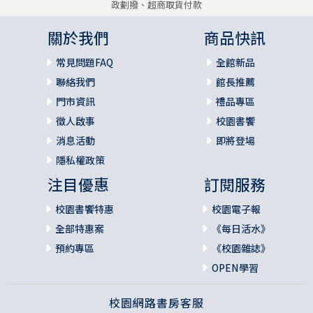
政劃撥、超商取貨付款
關於我們
商品快訊
常見問題FAQ
全館新品
聯絡我們
館長推薦
門市資訊
禮品專區
徵人啟事
校園書饗
消息活動
即將登場
隱私權政策
注目優惠
訂閱服務
校園書饗特惠
校園電子報
全部特惠案
《每日活水》
預約專區
《校園雜誌》
OPEN學習
校園網路書房客服