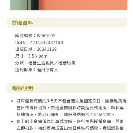
詳細資料
廠商編號：W960L02
ISBN：4711342387150
出版日期：20241129
尺寸：3.5 x 8cm
分類：福音生活雜貨／福音磁鐵
適用對象：適用所有人
購物說明
訂單備貨時間約3-5天不包含週末及國定假日，庫存足夠為
當日或隔日出貨，如遇廠商調貨時間延長或絕版、缺貨等
特殊情況，將另行通知。詳細請點選
常見訂單問題
。
線上刷卡金額僅為訂單成立時，銀行預先授權金額，並未
立即扣款，待訂單完成寄出當日將進行請款，實際請款金