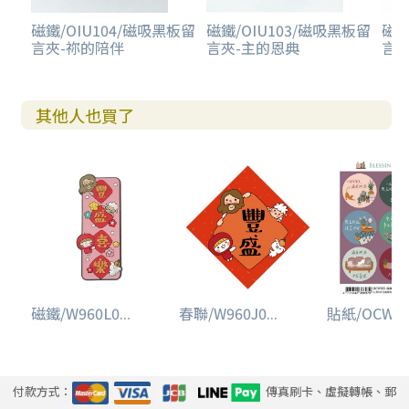
磁鐵/OIU104/磁吸黑板留
磁鐵/OIU103/磁吸黑板留
磁鐵
言夾-祢的陪伴
言夾-主的恩典
言夾
其他人也買了
磁鐵/W960L0...
春聯/W960J0...
貼紙/OCW063
付款方式：
傳真刷卡、虛擬轉帳、郵