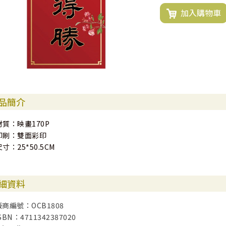
加入購物車
品簡介
材質：映畫170P
印刷：雙面彩印
尺寸：25*50.5CM
細資料
廠商編號：OCB1808
SBN：4711342387020