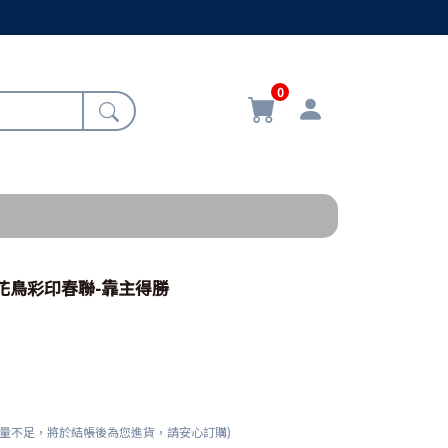
0
8/花鳥彩印春聯-靠主得勝
數量不足，將於結帳後為您進貨，請安心訂購)