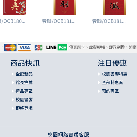
/OCB180...
春聯/OCB181...
春聯/OCB181...
式：
傳真刷卡、虛擬轉帳、郵政劃撥、超商
商品快訊
注目優惠
全館新品
校園書饗特惠
館長推薦
全部特惠案
禮品專區
預約專區
校園書饗
即將登場
校園網路書房客服