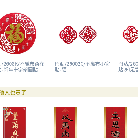
/2608K/不織布窗花
門貼/26002C/不織布小窗
門貼/26
貼-新年十字架圓貼
貼-福
貼-知足
他人也買了