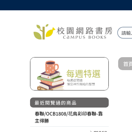
首
最近閱覽過的商品
春聯/OCB1808/花鳥彩印春聯-靠
主得勝
more