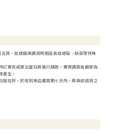
日出貨，如遇廠商調貨時間延長或絕版、缺貨等特殊
待訂單完成寄出當日將進行請款，實際請款金額即為
序產生。
包裝包好，於收到商品鑑賞期七天內，將與欲退貨之