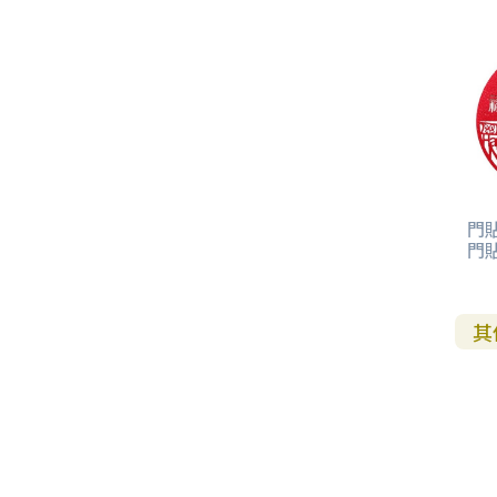
其 他 中 外 文 聖 經
新 約 歷 史 書
青 少 年
靈 恩
研 經 材 料
詩 、 散 文
福 音 包 裝 用 品
聖 經 故 事
約 拿 書
約 翰 福 音
加 拉 太 書
雅 各 書
啟 示 錄
信 徒 神 學
福 音 明 信 片 . 書 籤
成 人
教 育
兒 童 教 材
劇 本 遊 戲
福 音 文 具 雜 貨
聖 經 神 學
彌 迦 書
以 弗 所 書
彼 得 前 書
使 徒 行 傳
靈 界
福 音 季 節 卡
職 業
文 字 工 作
青 少 年 教 材
兒 童 故 事 C D
偽 經 次 經
那 鴻 書
腓 立 比 書
彼 得 後 書
福 音 小 禮 卡
特 殊 問 題
小 組 教 會
幼 稚 教 材
畫 冊
哈 巴 谷 書
歌 羅 西 書
約 翰 壹 、 貳 、 參 書
其 他 福 音 卡 片
門貼
門
生 活 教 導
成 人 教 材
西 番 雅 書
帖 撒 羅 尼 迦 前 後
猶 大 書
主 日 學 教 材
哈 該 書
提 摩 太 前 後
其
歸 納 法 研 經
撒 迦 利 亞 書
提 多 書
紙 品
瑪 拉 基 書
腓 利 門 書
教 牧 書 信