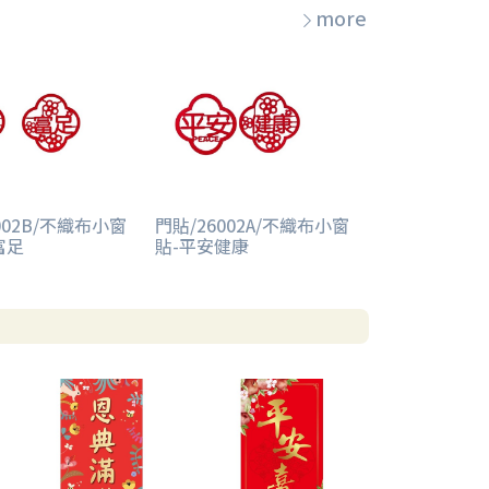
more
002B/不織布小窗
門貼/26002A/不織布小窗
富足
貼-平安健康