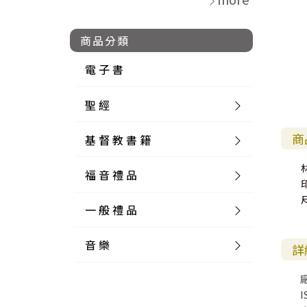
商品分類
電 子 書
聖 經
商
基 督 教 書 籍
新 舊 約 聖 經
福 音 禮 品
簡 體 聖 經
聖 經 論 叢
和 合 本
一 般 禮 品
英 文 聖 經
神 學 類
福 音 飾 品 配 件
和 合 本 標 點
參 考 書 工 具 書
音 樂
外 文 聖 經
實 踐 神 學
福 音 家 飾 用 品
一 般 卡 片
新 標 點 和 合 本
K J V
摩 西 五 經
系 統 神 學
福 音 項 鍊
讀 經 法
詳
中 外 文 聖 經
教 會 歷 史
福 音 生 活 雜 貨
一 般 文 具
詩 本 樂 譜
和 合 本 修 訂 版
E S V
歷 史 書
神 、 創 造
宣 教 差 傳
福 音 耳 環 / 耳 夾
福 音 桌 飾 品
萬 用 卡
釋 經 法
創 世 記
I