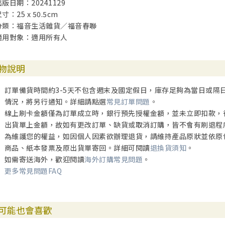
出版日期：20241129
寸：25 x 50.5cm
分類：福音生活雜貨／福音春聯
適用對象：適用所有人
物說明
訂單備貨時間約3-5天不包含週末及國定假日，庫存足夠為當日或隔
情況，將另行通知。詳細請點選
常見訂單問題
。
線上刷卡金額僅為訂單成立時，銀行預先授權金額，並未立即扣款，
出貨單上金額，故如有更改訂單、缺貨或取消訂購，皆不會有刷退程
為維護您的權益，如因個人因素欲辦理退貨，請維持產品原狀並依原
商品、紙本發票及原出貨單寄回。詳細可閱讀
退換貨須知
。
如需寄送海外，歡迎閱讀
海外訂購常見問題
。
更多常見問題FAQ
可能也會喜歡