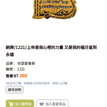
銅牌/1221/上帝是我心裡的力量 又是我的福分直到
永遠
品牌：
信望愛書房
編號：
1221
260
售價 NT
(商品可訂購，結帳後立刻為您進貨，請安心訂購)
調貨說明
加入購物車
加入喜愛商品