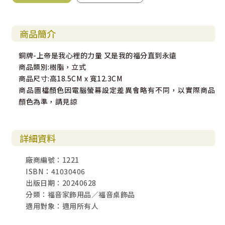
商品簡介
銅牌-上帝是我心裡的力量 又是我的福分直到永遠
商品類別:樹脂，立式
商品尺寸:高18.5CM x 寬12.3CM
商品圖檔顏色因電腦螢幕設定差異會略有不同，以實際商品
顏色為準，請見諒
詳細資料
廠商編號：1221
ISBN：41030406
出版日期：20240628
分類：福音家飾用品／福音桌飾品
適用對象：適用所有人