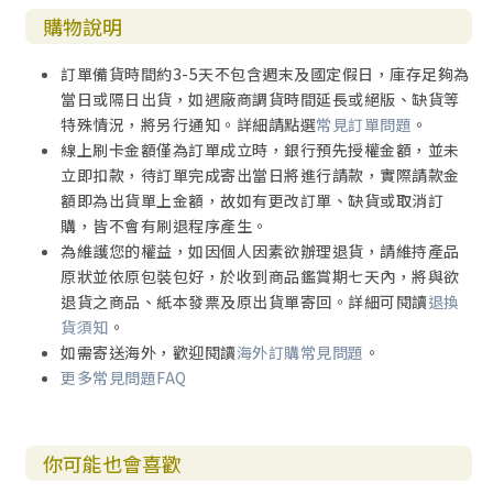
購物說明
訂單備貨時間約3-5天不包含週末及國定假日，庫存足夠為
當日或隔日出貨，如遇廠商調貨時間延長或絕版、缺貨等
特殊情況，將另行通知。詳細請點選
常見訂單問題
。
線上刷卡金額僅為訂單成立時，銀行預先授權金額，並未
立即扣款，待訂單完成寄出當日將進行請款，實際請款金
額即為出貨單上金額，故如有更改訂單、缺貨或取消訂
購，皆不會有刷退程序產生。
為維護您的權益，如因個人因素欲辦理退貨，請維持產品
原狀並依原包裝包好，於收到商品鑑賞期七天內，將與欲
退貨之商品、紙本發票及原出貨單寄回。詳細可閱讀
退換
貨須知
。
如需寄送海外，歡迎閱讀
海外訂購常見問題
。
更多常見問題FAQ
你可能也會喜歡