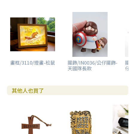
畫框/3110/燈畫-松鼠
擺飾/IN0036/公仔擺飾-
擺飾
天國隊長款
仔擺
其他人也買了