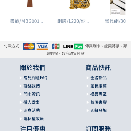
書籤/MBG001...
銅牌/1220/你...
餐具組/3086/
付款方式：
傳真刷卡、虛擬轉帳、郵
政劃撥、超商取貨付款
關於我們
商品快訊
常見問題FAQ
全館新品
聯絡我們
館長推薦
門市資訊
禮品專區
徵人啟事
校園書饗
消息活動
即將登場
隱私權政策
注目優惠
訂閱服務