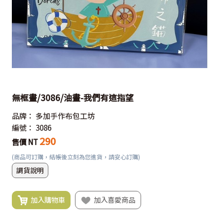
無框畫/3086/油畫-我們有這指望
品牌：
多加手作布包工坊
編號：
3086
290
售價 NT
(商品可訂購，結帳後立刻為您進貨，請安心訂購)
調貨說明
加入購物車
加入喜愛商品