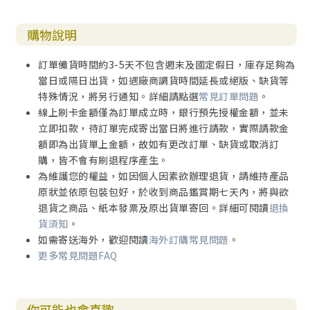
購物說明
訂單備貨時間約3-5天不包含週末及國定假日，庫存足夠為
當日或隔日出貨，如遇廠商調貨時間延長或絕版、缺貨等
特殊情況，將另行通知。詳細請點選
常見訂單問題
。
線上刷卡金額僅為訂單成立時，銀行預先授權金額，並未
立即扣款，待訂單完成寄出當日將進行請款，實際請款金
額即為出貨單上金額，故如有更改訂單、缺貨或取消訂
購，皆不會有刷退程序產生。
為維護您的權益，如因個人因素欲辦理退貨，請維持產品
原狀並依原包裝包好，於收到商品鑑賞期七天內，將與欲
退貨之商品、紙本發票及原出貨單寄回。詳細可閱讀
退換
貨須知
。
如需寄送海外，歡迎閱讀
海外訂購常見問題
。
更多常見問題FAQ
你可能也會喜歡