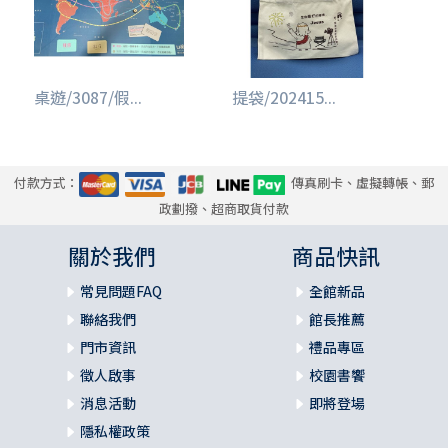
桌遊/3087/假...
提袋/202415...
付款方式：
傳真刷卡、虛擬轉帳、郵
政劃撥、超商取貨付款
關於我們
商品快訊
常見問題FAQ
全館新品
聯絡我們
館長推薦
門市資訊
禮品專區
徵人啟事
校園書饗
消息活動
即將登場
隱私權政策