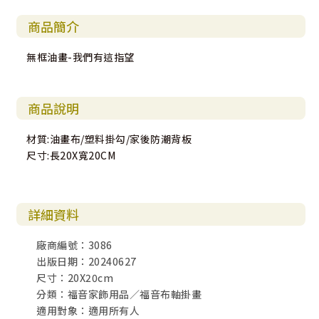
商品簡介
無框油畫-我們有這指望
商品說明
材質:油畫布/塑料掛勾/家後防潮背板
尺寸:長20X寬20CM
詳細資料
廠商編號：3086
出版日期：20240627
尺寸：20X20cm
分類：福音家飾用品／福音布軸掛畫
適用對象：適用所有人