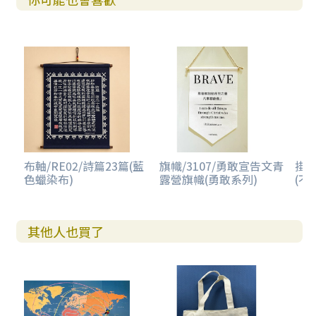
布軸/RE02/詩篇23篇(藍
旗幟/3107/勇敢宣告文青
掛畫
色蠟染布)
露營旗幟(勇敢系列)
(不
其他人也買了