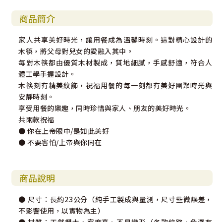
商品簡介
家人共享美好時光，讓用餐成為溫馨時刻。這對精心設計的
木筷，將父母對兒女的愛融入其中。
每對木筷都由優質木材製成，質地細膩，手感舒適，符合人
體工學手握設計。
木筷刻有精美紋飾，祝福用餐的每一刻都有美好團聚時光與
安靜時刻。
享受用餐的樂趣，同時珍惜與家人、朋友的美好時光。
共兩款祝福
● 你在上帝眼中/是如此美好
● 不要害怕/上帝與你同在
商品說明
● 尺寸：長約23公分（純手工製成與量測，尺寸些微誤差，
不影響使用，以實物為主）