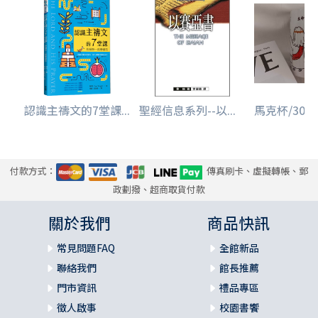
認識主禱文的7堂課...
聖經信息系列--以...
馬克杯/3086/
付款方式：
傳真刷卡、虛擬轉帳、郵
政劃撥、超商取貨付款
關於我們
商品快訊
常見問題FAQ
全館新品
聯絡我們
館長推薦
門市資訊
禮品專區
徵人啟事
校園書饗