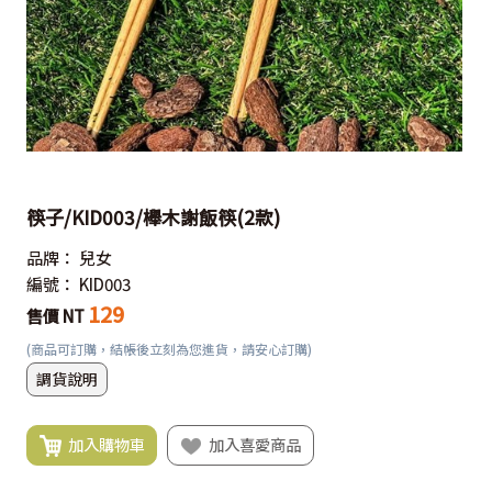
筷子/KID003/櫸木謝飯筷(2款)
品牌：
兒女
編號：
KID003
129
售價 NT
(商品可訂購，結帳後立刻為您進貨，請安心訂購)
調貨說明
加入購物車
加入喜愛商品