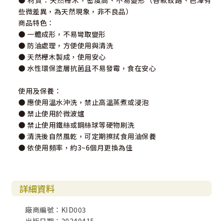
● 材質：天然櫸木，密度高、不易變形（各款紋路、色澤有
些微差異，為天然現象，非不良品）
商品特色：
● 一體成形，不易彎取變形
● 防油處理，方便使用與清洗
● 天然櫸木製成，使用安心
● 水性環保塗層抗菌且不易發霉，食在安心
使用及保養：
● 應使用溫水沖洗，禁止高溫蒸煮或浸泡
● 禁止使用於微波爐
● 禁止使用鐵絲或鋼絲球等硬物刷洗
● 清洗後自然風乾，可定期擦拭食用油保養
● 依使用頻率，約3~6個月更換為佳
詳細資料
廠商編號：KID003