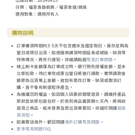
出版日期：20240415
分類：福音食器廚房／福音食器/鍋具
適用對象：適用所有人
購物說明
訂單備貨時間約3-5天不包含週末及國定假日，庫存足夠為
當日或隔日出貨，如遇廠商調貨時間延長或絕版、缺貨等
特殊情況，將另行通知。詳細請點選
常見訂單問題
。
線上刷卡金額僅為訂單成立時，銀行預先授權金額，並未
立即扣款，待訂單完成寄出當日將進行請款，實際請款金
額即為出貨單上金額，故如有更改訂單、缺貨或取消訂
購，皆不會有刷退程序產生。
為維護您的權益，如因個人因素欲辦理退貨，請維持產品
原狀並依原包裝包好，於收到商品鑑賞期七天內，將與欲
退貨之商品、紙本發票及原出貨單寄回。詳細可閱讀
退換
貨須知
。
如需寄送海外，歡迎閱讀
海外訂購常見問題
。
更多常見問題FAQ