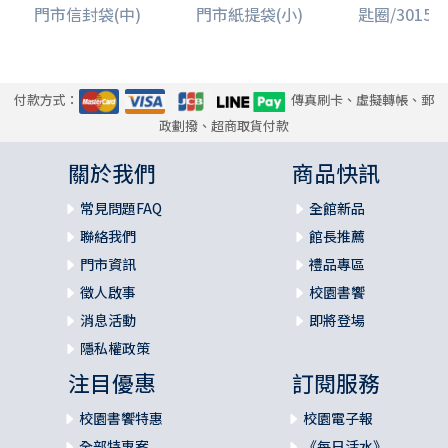
門市信封袋(中)
門市紙提袋(小)
匙圈/3015/壓
付款方式：
傳真刷卡、虛擬轉帳、郵
政劃撥、超商取貨付款
關於我們
商品快訊
常見問題FAQ
全館新品
聯絡我們
館長推薦
門市資訊
禮品專區
徵人啟事
校園書饗
消息活動
即將登場
隱私權政策
注目優惠
訂閱服務
校園書饗特惠
校園電子報
全部特惠案
《每日活水》