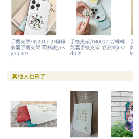
手機支架/IN0017-3/轉轉
手機支架/IN0017-2/轉轉
手機
氣囊手機支架-耶穌說yes
氣囊手機支架-立刻羊just
氣
you are
do it
let'
其他人也買了