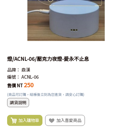
燈/ACNL-06/壓克力夜燈-愛永不止息
品牌：
鼎漢
編號：
ACNL-06
250
售價 NT
(商品可訂購，結帳後立刻為您進貨，請安心訂購)
調貨說明
加入購物車
加入喜愛商品