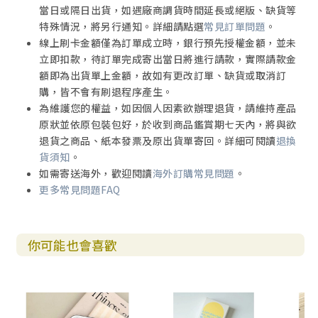
當日或隔日出貨，如遇廠商調貨時間延長或絕版、缺貨等
特殊情況，將另行通知。詳細請點選
常見訂單問題
。
線上刷卡金額僅為訂單成立時，銀行預先授權金額，並未
立即扣款，待訂單完成寄出當日將進行請款，實際請款金
額即為出貨單上金額，故如有更改訂單、缺貨或取消訂
購，皆不會有刷退程序產生。
為維護您的權益，如因個人因素欲辦理退貨，請維持產品
原狀並依原包裝包好，於收到商品鑑賞期七天內，將與欲
退貨之商品、紙本發票及原出貨單寄回。詳細可閱讀
退換
貨須知
。
如需寄送海外，歡迎閱讀
海外訂購常見問題
。
更多常見問題FAQ
你可能也會喜歡