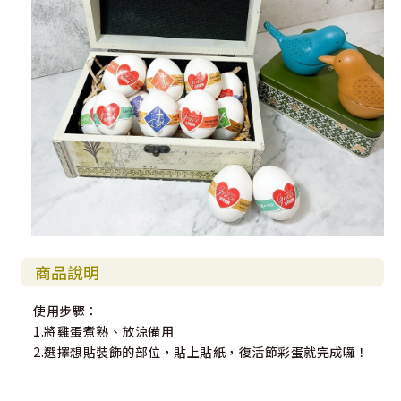
商品說明
使用步驟：
1.將雞蛋煮熟、放涼備用
2.選擇想貼裝飾的部位，貼上貼紙，復活節彩蛋就完成囉！