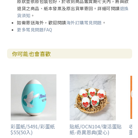
原狀並依原包裝包好，於收到商品鑑賞期七天內，將與欲
退貨之商品、紙本發票及原出貨單寄回。詳細可閱讀
退換
貨須知
。
如需寄送海外，歡迎閱讀
海外訂購常見問題
。
更多常見問題FAQ
你可能也會喜歡
彩蛋紙/5491/彩蛋紙
貼紙/OCN104/復活蛋貼
收縮
$55(50入)
紙-奇異恩典(愛心)
蛋收