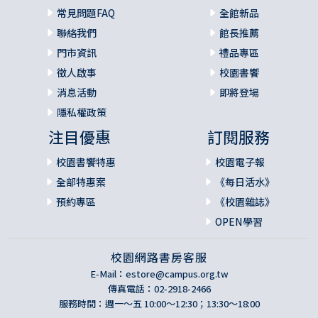
常見問題FAQ
全館新品
聯絡我們
館長推薦
門市資訊
禮品專區
徵人啟事
校園書饗
消息活動
即將登場
隱私權政策
注目優惠
訂閱服務
校園書饗特惠
校園電子報
全部特惠案
《每日活水》
預約專區
《校園雜誌》
OPEN學習
校園網路書房客服
E-Mail：
estore@campus.org.tw
傳真電話：02-2918-2466
服務時間：週一～五 10:00～12:30；13:30～18:00