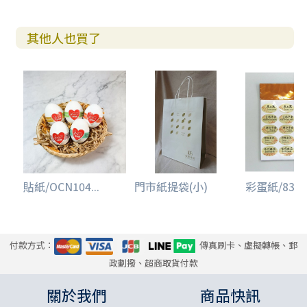
其他人也買了
貼紙/OCN104...
門市紙提袋(小)
彩蛋紙/83130
付款方式：
傳真刷卡、虛擬轉帳、郵
政劃撥、超商取貨付款
關於我們
商品快訊