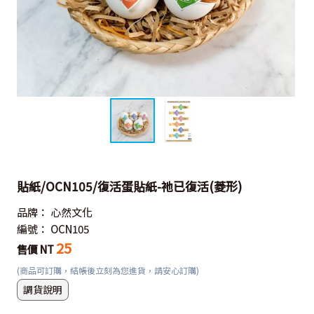
貼紙/OCN105/復活蛋貼紙-祂已復活(菱形)
品牌：
心然文化
編號：
OCN105
25
售價 NT
(商品可訂購，結帳後立刻為您進貨，請安心訂購)
調貨說明