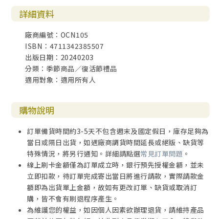
詳細資料
廠商編號：OCN105
ISBN：4711342385507
出版日期：20240203
分類：季節商品／復活節禮品
適用對象：適用所有人
購物說明
訂單備貨時間約3-5天不包含週末及國定假日，庫存足夠為
當日或隔日出貨，如遇廠商調貨時間延長或絕版、缺貨等
特殊情況，將另行通知。詳細請點選
常見訂單問題
。
線上刷卡金額僅為訂單成立時，銀行預先授權金額，並未
立即扣款，待訂單完成寄出當日將進行請款，實際請款金
額即為出貨單上金額，故如有更改訂單、缺貨或取消訂
購，皆不會有刷退程序產生。
為維護您的權益，如因個人因素欲辦理退貨，請維持產品