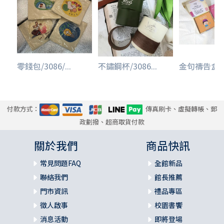
零錢包/3086/...
不鏽鋼杯/3086...
金句禱告盒卡/
付款方式：
傳真刷卡、虛擬轉帳、郵
政劃撥、超商取貨付款
關於我們
商品快訊
常見問題FAQ
全館新品
聯絡我們
館長推薦
門市資訊
禮品專區
徵人啟事
校園書饗
消息活動
即將登場