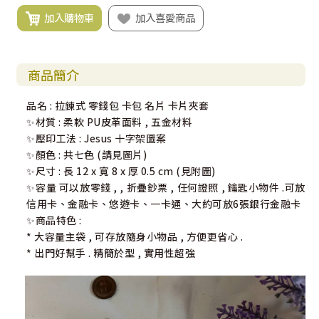
加入購物車
加入喜愛商品
商品簡介
品名 : 拉鍊式 零錢包 卡包 名片 卡片夾套
✨材質 : 柔軟 PU皮革面料 , 五金材料
✨壓印工法 : Jesus 十字架圖案
✨顏色 : 共七色 (請見圖片)
✨尺寸 : 長 12 x 寬 8 x 厚 0.5 cm (見附圖)
✨容量 可以放零錢 , , 折疊鈔票 , 任何證照 , 鑰匙小物件 .可放
信用卡、金融卡、悠遊卡、一卡通、大約可放6張銀行金融卡
✨商品特色 :
* 大容量主袋 , 可存放隨身小物品 , 方便更省心 .
* 出門好幫手 . 精簡於型 , 實用性超強