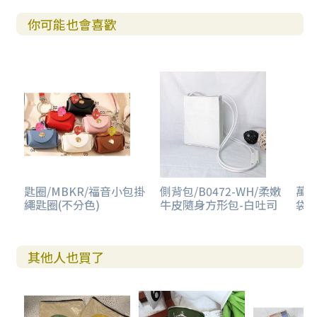
你可能也會喜歡
匙圈/MBKR/福音小包掛
側背包/B0472-WH/柔嫩
萬用
繩匙圈(不分色)
牛皮隨身方形包-白吐司
袋-
其他人也買了