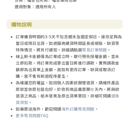
適用對象：適用所有人
購物說明
訂單備貨時間約3-5天不包含週末及國定假日，庫存足夠為
當日或隔日出貨，如遇廠商調貨時間延長或絕版、缺貨等
特殊情況，將另行通知。詳細請點選
常見訂單問題
。
線上刷卡金額僅為訂單成立時，銀行預先授權金額，並未
立即扣款，待訂單完成寄出當日將進行請款，實際請款金
額即為出貨單上金額，故如有更改訂單、缺貨或取消訂
購，皆不會有刷退程序產生。
為維護您的權益，如因個人因素欲辦理退貨，請維持產品
原狀並依原包裝包好，於收到商品鑑賞期七天內，將與欲
退貨之商品、紙本發票及原出貨單寄回。詳細可閱讀
退換
貨須知
。
如需寄送海外，歡迎閱讀
海外訂購常見問題
。
更多常見問題FAQ