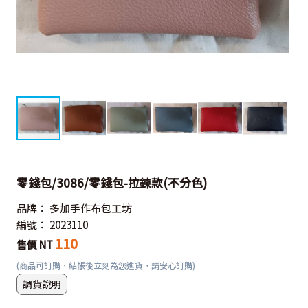
零錢包/3086/零錢包-拉鍊款(不分色)
品牌：
多加手作布包工坊
編號：
2023110
110
售價 NT
(商品可訂購，結帳後立刻為您進貨，請安心訂購)
調貨說明