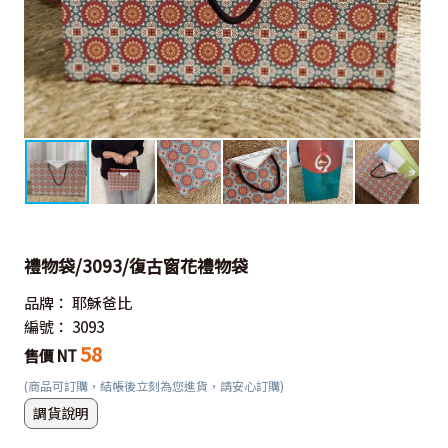
禮物袋/3093/復古窗花禮物袋
品牌：
耶穌爸比
編號：
3093
58
售價 NT
(商品可訂購，結帳後立刻為您進貨，請安心訂購)
調貨說明