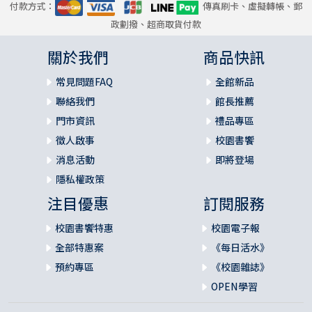
付款方式：
傳真刷卡、虛擬轉帳、郵
政劃撥、超商取貨付款
關於我們
商品快訊
常見問題FAQ
全館新品
聯絡我們
館長推薦
門市資訊
禮品專區
徵人啟事
校園書饗
消息活動
即將登場
隱私權政策
注目優惠
訂閱服務
校園書饗特惠
校園電子報
全部特惠案
《每日活水》
預約專區
《校園雜誌》
OPEN學習