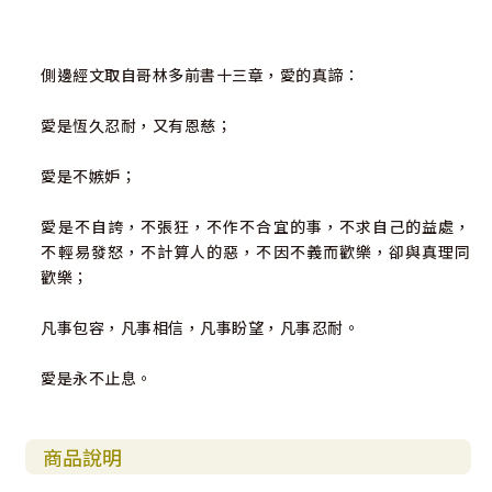
側邊經文取自哥林多前書十三章，愛的真諦：
愛是恆久忍耐，又有恩慈；
愛是不嫉妒；
愛是不自誇，不張狂，不作不合宜的事，不求自己的益處，
不輕易發怒，不計算人的惡，不因不義而歡樂，卻與真理同
歡樂；
凡事包容，凡事相信，凡事盼望，凡事忍耐。
愛是永不止息。
商品說明