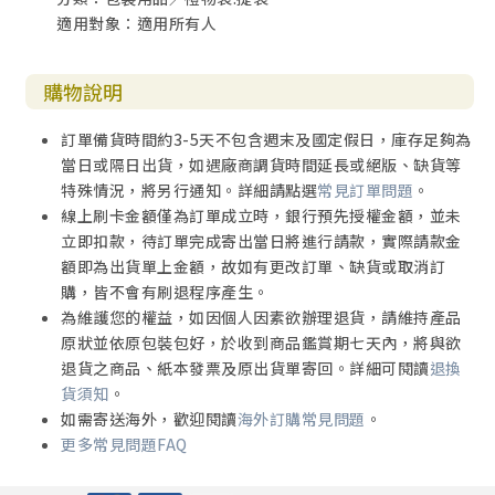
適用對象：適用所有人
購物說明
訂單備貨時間約3-5天不包含週末及國定假日，庫存足夠為
當日或隔日出貨，如遇廠商調貨時間延長或絕版、缺貨等
特殊情況，將另行通知。詳細請點選
常見訂單問題
。
線上刷卡金額僅為訂單成立時，銀行預先授權金額，並未
立即扣款，待訂單完成寄出當日將進行請款，實際請款金
額即為出貨單上金額，故如有更改訂單、缺貨或取消訂
購，皆不會有刷退程序產生。
為維護您的權益，如因個人因素欲辦理退貨，請維持產品
原狀並依原包裝包好，於收到商品鑑賞期七天內，將與欲
退貨之商品、紙本發票及原出貨單寄回。詳細可閱讀
退換
貨須知
。
如需寄送海外，歡迎閱讀
海外訂購常見問題
。
更多常見問題FAQ