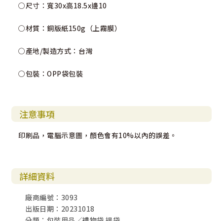
○尺寸：寬30x高18.5x邊10
○材質：銅版紙150g（上霧膜）
○產地/製造方式：台灣
○包裝：OPP袋包裝
注意事項
印刷品，電腦示意圖，顏色會有10%以內的誤差。
詳細資料
廠商編號：3093
出版日期：20231018
分類：包裝用品／禮物袋.提袋