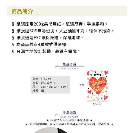
商品簡介
§ 紙張採用200g美術用紙，紙張厚實，手感柔和。
§ 紙張經SGS無毒檢測，大豆油墨印刷，環保不污染。
§ 紙張通過FSC環保認證，保護地球。
§ 本商品共有4種款式供選擇。
§ 台灣本地設計製造，品質有保障。