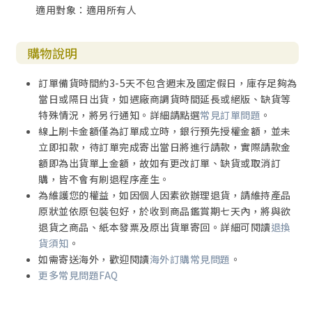
適用對象：適用所有人
購物說明
訂單備貨時間約3-5天不包含週末及國定假日，庫存足夠為
當日或隔日出貨，如遇廠商調貨時間延長或絕版、缺貨等
特殊情況，將另行通知。詳細請點選
常見訂單問題
。
線上刷卡金額僅為訂單成立時，銀行預先授權金額，並未
立即扣款，待訂單完成寄出當日將進行請款，實際請款金
額即為出貨單上金額，故如有更改訂單、缺貨或取消訂
購，皆不會有刷退程序產生。
為維護您的權益，如因個人因素欲辦理退貨，請維持產品
原狀並依原包裝包好，於收到商品鑑賞期七天內，將與欲
退貨之商品、紙本發票及原出貨單寄回。詳細可閱讀
退換
貨須知
。
如需寄送海外，歡迎閱讀
海外訂購常見問題
。
更多常見問題FAQ