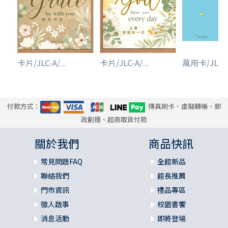
卡片/JLC-A/...
卡片/JLC-A/...
萬用卡/JLC-A.
付款方式：
傳真刷卡、虛擬轉帳、郵
政劃撥、超商取貨付款
關於我們
商品快訊
常見問題FAQ
全館新品
聯絡我們
館長推薦
門市資訊
禮品專區
徵人啟事
校園書饗
消息活動
即將登場