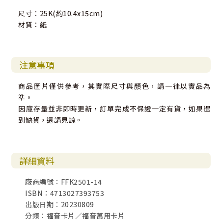
尺寸：25K(約10.4x15cm)
材質：紙
注意事項
商品圖片僅供參考，其實際尺寸與顏色，請一律以實品為
準。
因庫存量並非即時更新，訂單完成不保證一定有貨，如果遇
到缺貨，還請見諒。
詳細資料
廠商編號：FFK2501-14
ISBN：4713027393753
出版日期：20230809
分類：福音卡片／福音萬用卡片