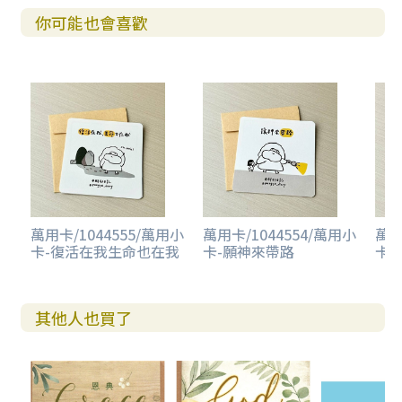
你可能也會喜歡
萬用卡/1044555/萬用小
萬用卡/1044554/萬用小
萬用
卡-復活在我生命也在我
卡-願神來帶路
卡
其他人也買了