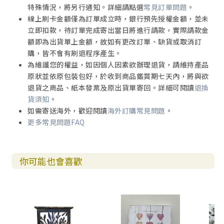
特殊情況，將另行通知。詳細請點選
常見訂單問題
。
線上刷卡金額僅為訂單成立時，銀行預先授權金額，並未
立即扣款，待訂單完成寄出當日將進行請款，實際請款金
額即為出貨單上金額，故如有更改訂單、缺貨或取消訂
購，皆不會有刷退程序產生。
為維護您的權益，如因個人因素欲辦理退貨，請維持產品
原狀並依原包裝包好，於收到商品鑑賞期七天內，將與欲
退貨之商品、紙本發票及原出貨單寄回。詳細可閱讀
退換
貨須知
。
如需寄送海外，歡迎閱讀
海外訂購常見問題
。
更多常見問題FAQ
你可能也會喜歡