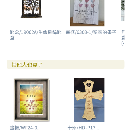
匙盒/19062A/生命樹鑰匙
畫框/6303-1/聖靈的果子
無框
盒
愛
(小/
其他人也買了
畫框/WF24-0...
十架/HD-P17...