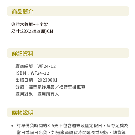
商品簡介
典雅木紋框-十字架
尺寸:23X28X3(厚)CM
詳細資料
廠商編號：WF24-12
ISBN：WF24-12
出版日期：20230801
分類：福音家飾用品／福音壁掛框匾
適用對象：適用所有人
購物說明
訂單備貨時間約3-5天不包含週末及國定假日，庫存足夠為
當日或隔日出貨，如遇廠商調貨時間延長或絕版、缺貨等