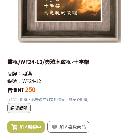
畫框/WF24-12/典雅木紋框-十字架
品牌：
鼎漢
編號：
WF24-12
250
售價 NT
(商品可訂購，結帳後立刻為您進貨，請安心訂購)
調貨說明
加入購物車
加入喜愛商品