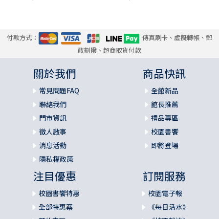
付款方式：
傳真刷卡、虛擬轉帳、郵
政劃撥、超商取貨付款
關於我們
商品快訊
常見問題FAQ
全館新品
聯絡我們
館長推薦
門市資訊
禮品專區
徵人啟事
校園書饗
消息活動
即將登場
隱私權政策
注目優惠
訂閱服務
校園書饗特惠
校園電子報
全部特惠案
《每日活水》