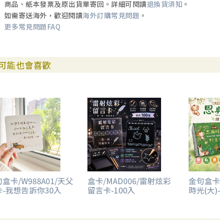
商品、紙本發票及原出貨單寄回。詳細可閱讀
退換貨須知
。
如需寄送海外，歡迎閱讀
海外訂購常見問題
。
更多常見問題FAQ
可能也會喜歡
盒卡/W988A01/天父
盒卡/MAD006/雷射炫彩
金句盒卡/
卡-我想告訴你30入
留言卡-100入
時光(大)