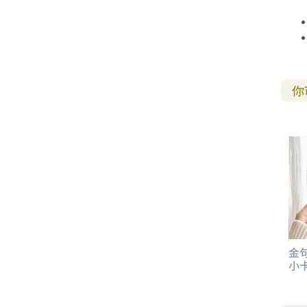
你
金句
小