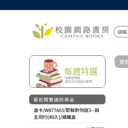
首
最近閱覽過的商品
盒卡/W877A03/耶穌對你說3--與
主同行(40入)/橘鐵盒
more