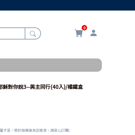
0
/耶穌對你說3--與主同行(40入)/橘鐵盒
數量不足，將於結帳後為您進貨，請安心訂購)