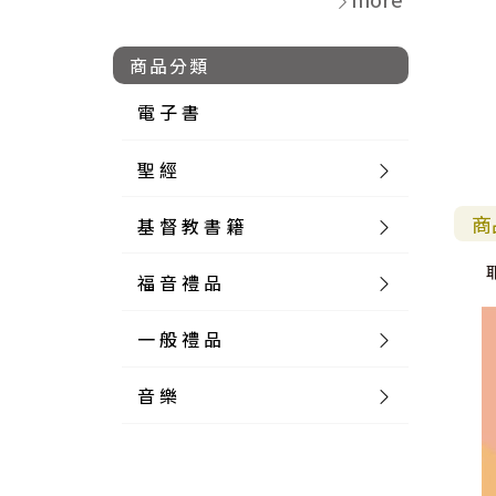
商品分類
電 子 書
聖 經
商
基 督 教 書 籍
新 舊 約 聖 經
福 音 禮 品
簡 體 聖 經
聖 經 論 叢
和 合 本
一 般 禮 品
英 文 聖 經
神 學 類
福 音 飾 品 配 件
和 合 本 標 點
參 考 書 工 具 書
音 樂
外 文 聖 經
實 踐 神 學
福 音 家 飾 用 品
一 般 卡 片
新 標 點 和 合 本
K J V
摩 西 五 經
系 統 神 學
福 音 項 鍊
讀 經 法
中 外 文 聖 經
教 會 歷 史
福 音 生 活 雜 貨
一 般 文 具
詩 本 樂 譜
和 合 本 修 訂 版
E S V
歷 史 書
神 、 創 造
宣 教 差 傳
福 音 耳 環 / 耳 夾
福 音 桌 飾 品
萬 用 卡
釋 經 法
創 世 記