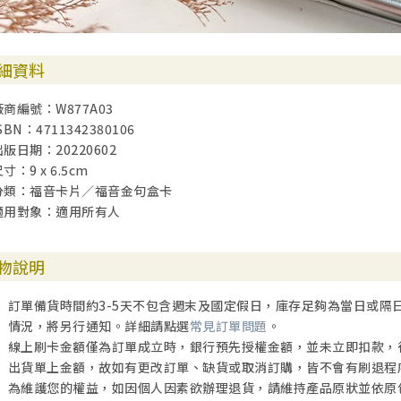
細資料
廠商編號：W877A03
SBN：4711342380106
出版日期：20220602
寸：9 x 6.5cm
分類：福音卡片／福音金句盒卡
適用對象：適用所有人
物說明
訂單備貨時間約3-5天不包含週末及國定假日，庫存足夠為當日或隔
情況，將另行通知。詳細請點選
常見訂單問題
。
線上刷卡金額僅為訂單成立時，銀行預先授權金額，並未立即扣款，
出貨單上金額，故如有更改訂單、缺貨或取消訂購，皆不會有刷退程
為維護您的權益，如因個人因素欲辦理退貨，請維持產品原狀並依原