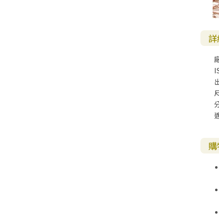
詳
I
尺
購