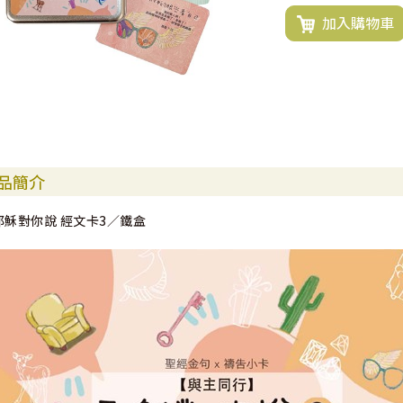
加入購物車
品簡介
耶穌對你說 經文卡3／鐵盒