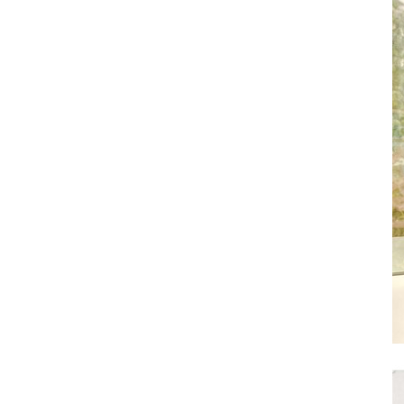
其 他 中 外 文 聖 經
新 約 歷 史 書
青 少 年
靈 恩
研 經 材 料
詩 、 散 文
福 音 包 裝 用 品
聖 經 故 事
約 拿 書
約 翰 福 音
加 拉 太 書
雅 各 書
啟 示 錄
信 徒 神 學
福 音 明 信 片 . 書 籤
成 人
教 育
兒 童 教 材
劇 本 遊 戲
福 音 文 具 雜 貨
聖 經 神 學
彌 迦 書
以 弗 所 書
彼 得 前 書
使 徒 行 傳
靈 界
福 音 季 節 卡
職 業
文 字 工 作
青 少 年 教 材
兒 童 故 事 C D
偽 經 次 經
那 鴻 書
腓 立 比 書
彼 得 後 書
福 音 小 禮 卡
特 殊 問 題
小 組 教 會
幼 稚 教 材
畫 冊
哈 巴 谷 書
歌 羅 西 書
約 翰 壹 、 貳 、 參 書
其 他 福 音 卡 片
生 活 教 導
成 人 教 材
西 番 雅 書
帖 撒 羅 尼 迦 前 後
猶 大 書
主 日 學 教 材
哈 該 書
提 摩 太 前 後
歸 納 法 研 經
撒 迦 利 亞 書
提 多 書
紙 品
瑪 拉 基 書
腓 利 門 書
教 牧 書 信