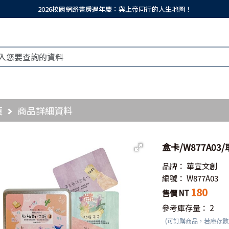
2026校園網路書房週年慶：與上帝同行的人生地圖！
頁
商品詳細資料
盒卡/W877A03
品牌：
華宣文創
編號：
W877A03
180
售價 NT
參考庫存量：
2
(可訂購商品，若庫存