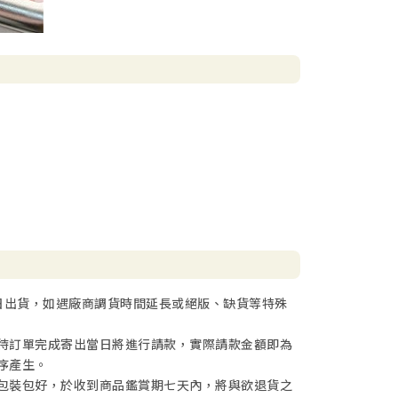
日出貨，如遇廠商調貨時間延長或絕版、缺貨等特殊
待訂單完成寄出當日將進行請款，實際請款金額即為
序產生。
包裝包好，於收到商品鑑賞期七天內，將與欲退貨之